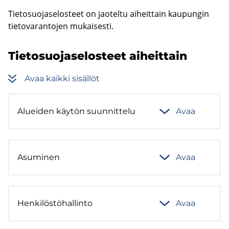
Tie­to­suo­ja­se­los­teet on jao­tel­tu ai­heit­tain kau­pun­gin
tie­to­va­ran­to­jen mu­kai­ses­ti.
Tie­to­suo­ja­se­los­teet ai­heit­tain
Avaa kaik­ki si­säl­löt
Aluei­den käy­tön suun­nit­te­lu
Avaa
Asu­mi­nen
Avaa
Hen­ki­lös­tö­hal­lin­to
Avaa