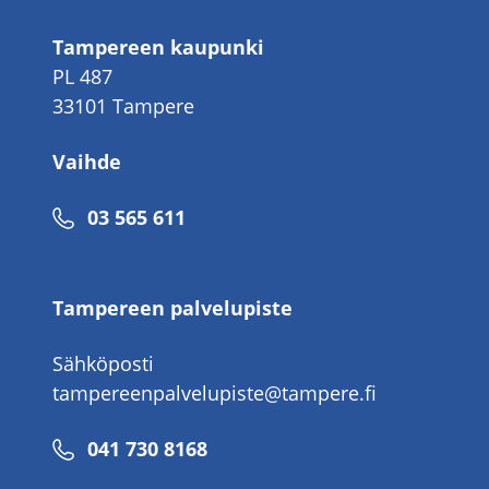
Tampereen kaupunki
PL 487
33101 Tampere
Vaihde
Puhelinnumero
03 565 611
Tampereen palvelupiste
Sähköposti
tampereenpalvelupiste@tampere.fi
Puhelinnumero
041 730 8168