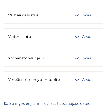
Var­hais­kas­va­tus
Avaa
Yleis­hal­lin­to
Avaa
Ym­pä­ris­tön­suo­je­lu
Avaa
Ym­pä­ris­tö­ter­vey­den­huol­to
Avaa
Katso myös englan­nin­kie­li­set tie­to­suo­ja­se­los­teet