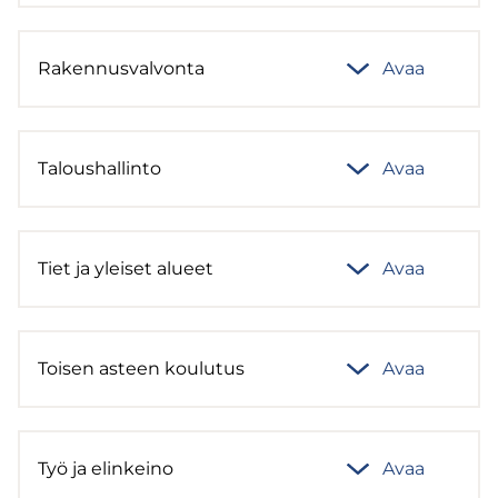
Ra­ken­nus­val­von­ta
Avaa
Ta­lous­hal­lin­to
Avaa
Tiet ja ylei­set alu­eet
Avaa
Toi­sen as­teen kou­lu­tus
Avaa
Työ ja elin­kei­no
Avaa