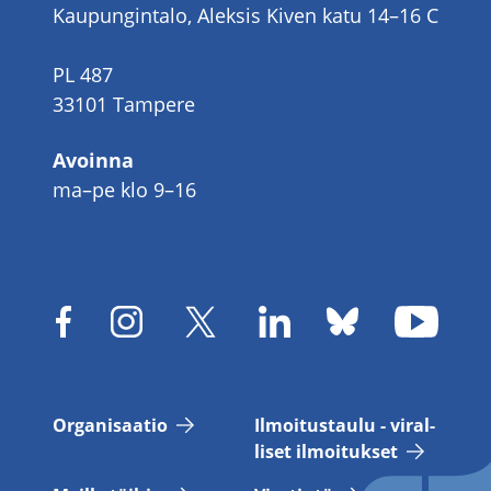
Kaupungintalo, Aleksis Kiven katu 14–16 C
PL 487
33101 Tampere
Avoinna
ma–pe klo 9–16
Or­ga­ni­saa­tio
Il­moi­tus­tau­lu - vi­ral­
li­set il­moi­tuk­set