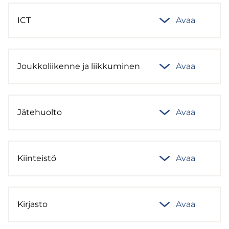
ICT
Avaa
Jouk­ko­lii­ken­ne ja liik­ku­mi­nen
Avaa
Jä­te­huol­to
Avaa
Kiin­teis­tö
Avaa
Kir­jas­to
Avaa