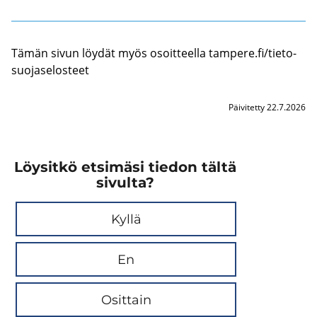
Tämän sivun löy­dät myös osoit­teel­la tam­pe­re.fi/tie­to­
suo­ja­se­los­teet
Päivitetty 22.7.2026
Löysitkö etsimäsi tiedon tältä
sivulta?
Kyllä
En
Osittain