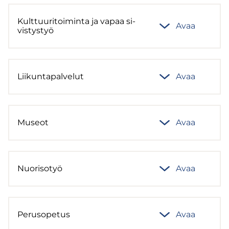
Kult­tuu­ri­toi­min­ta ja vapaa si­
Avaa
vis­tys­työ
Lii­kun­ta­pal­ve­lut
Avaa
Museot
Avaa
Nuo­ri­so­työ
Avaa
Pe­rus­o­pe­tus
Avaa