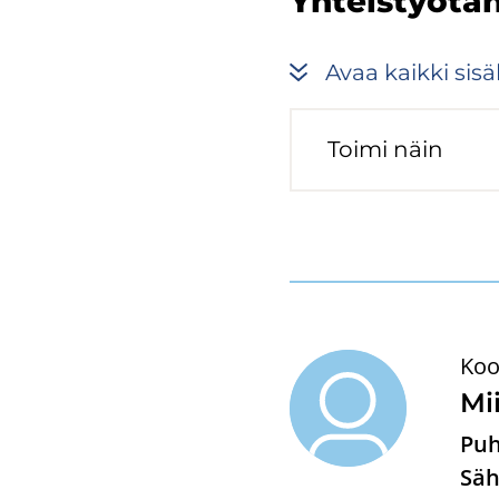
Yh­teis­työ­ta­
Avaa kaik­ki si­säl
Toimi näin
Koo
Mii
Puh
Säh