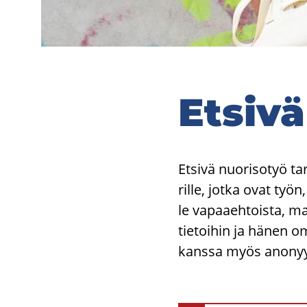
Et­si­v
Et­si­vä nuo­ri­so­työ t
ril­le, jotka ovat työn, 
le va­paa­eh­tois­ta, ma
tie­toi­hin ja hänen om
kans­sa myös ano­nyy­