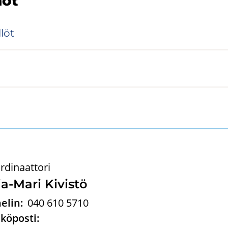
hot
­löt
rdinaattori
a-​Mari Ki­vis­tö
elin:
040 610 5710
köposti: