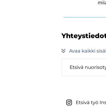
mii
Yh­teys­tie­do
Avaa kaik­ki si­säl
Et­si­vä nuo­ri­so­
Et­si­vä työ In