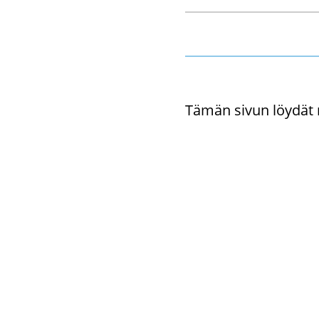
Tämän sivun löy­dät myö