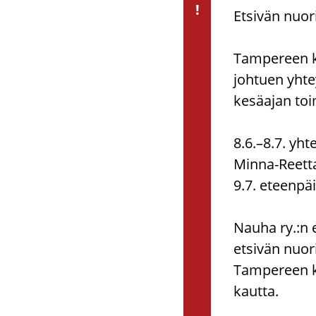
!
Etsivän nuor
Tampereen ka
johtuen yhte
kesäajan to
8.6.–8.7. yh
Minna-Reetta
9.7. eteenpäi
Nauha ry.:n 
etsivän nuor
Tampereen ka
kautta.