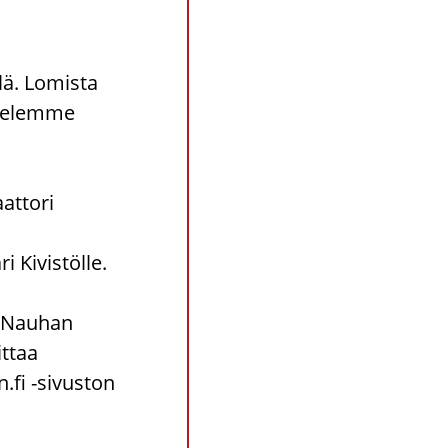
ä. Lomista
ttelemme
attori
i Kivistölle.
a Nauhan
ttaa
fi -sivuston