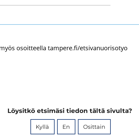
s osoit­teel­la tam­pe­re.fi/et­si­va­nuo­ri­so­tyo
Löysitkö etsimäsi tiedon tältä sivulta?
Kyllä
En
Osittain