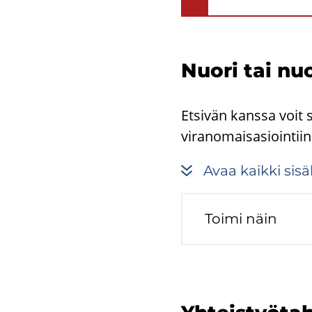
Nuori tai nuo
Etsivän kanssa voit 
viranomaisasiointiin j
Avaa kaik­ki si­säl
Toimi näin