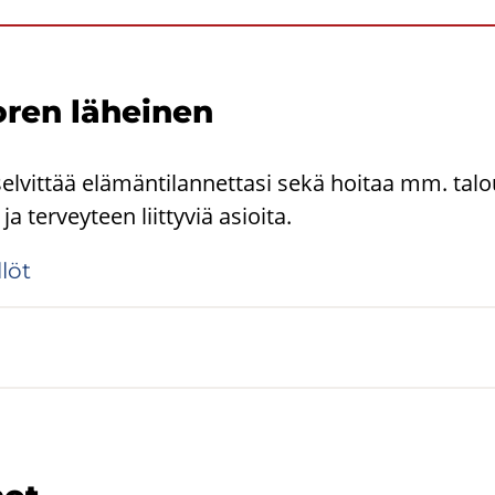
­ren lä­hei­nen
selvittää elämäntilannettasi sekä hoitaa mm. tal
a terveyteen liittyviä asioita.
­löt