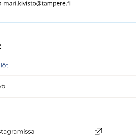
a-mari.kivisto@tampere.fi
t
­löt
työ
s­ta­gra­mis­sa