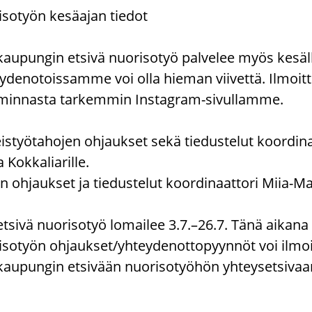
isotyön kesäajan tiedot
upungin etsivä nuorisotyö palvelee myös kesäll
ydenotoissamme voi olla hieman viivettä. Ilmoi
iminnasta tarkemmin Instagram-sivullamme.
teistyötahojen ohjaukset sekä tiedustelut koordina
 Kokkaliarille.
n ohjaukset ja tiedustelut koordinaattori Miia-Mar
etsivä nuorisotyö lomailee 3.7.–26.7. Tänä aikan
isotyön ohjaukset/yhteydenottopyynnöt voi ilmoi
upungin etsivään nuorisotyöhön yhteysetsivaan.