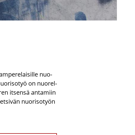
m­pe­re­lai­sil­le nuo­
 nuo­ri­so­työ on nuo­rel­
ren it­sen­sä an­ta­miin
t­si­vän nuo­ri­so­työn