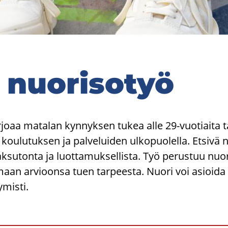
ä nuo­ri­so­työ
ar­jo­aa ma­ta­lan kyn­nyk­sen tukea alle 29-​vuotiaita ta
kou­lu­tuk­sen ja pal­ve­lui­den ul­ko­puo­lel­la. Et­si­vä
k­su­ton­ta ja luot­ta­muk­sel­lis­ta. Työ pe­rus­tuu nuo­
aan ar­vioon­sa tuen tar­pees­ta. Nuori voi asioi­da e
mis­ti.