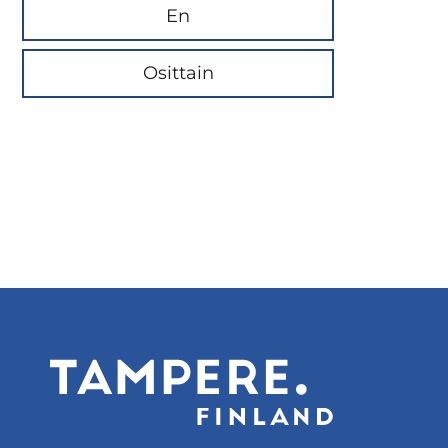
En
Osittain