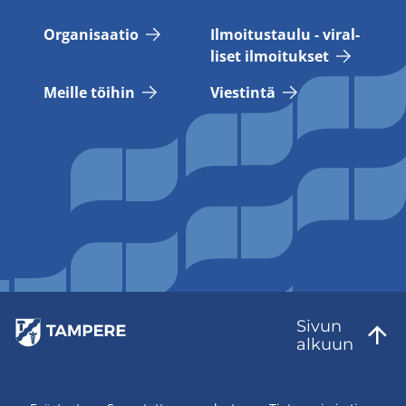
Or­ga­ni­saa­tio
Il­moi­tus­tau­lu - vi­ral­
li­set il­moi­tuk­set
Meil­le töi­hin
Vies­tin­tä
Sivun
al­kuun