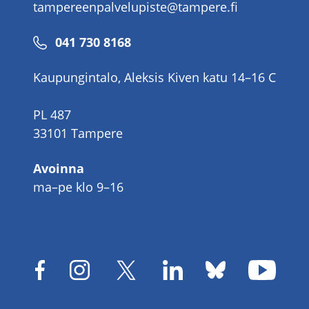
tampereenpalvelupiste@tampere.fi
Puhelinnumero
041 730 8168
Kaupungintalo, Aleksis Kiven katu 14–16 C
PL 487
33101 Tampere
Avoinna
ma–pe klo 9–16