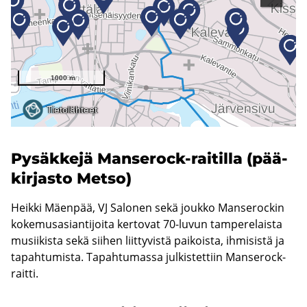
Py­säk­ke­jä Manserock-​raitilla (pää­
kir­jas­to Metso)
Heikki Mäenpää, VJ Salonen sekä joukko Manserockin
kokemusasiantijoita kertovat 70-luvun tamperelaista
musiikista sekä siihen liittyvistä paikoista, ihmisistä ja
tapahtumista. Tapahtumassa julkistettiin Manserock-
raitti.