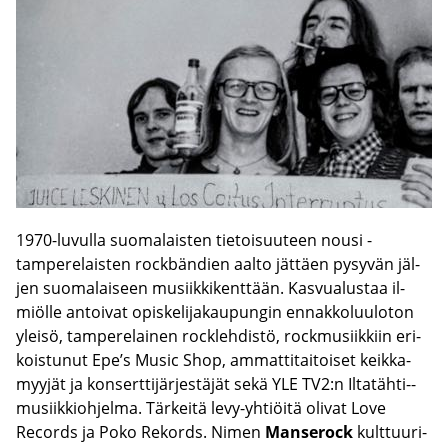
1970-​luvulla suo­ma­lais­ten tie­toi­suu­teen nousi ­
tampere­laisten rockbän­dien aalto jät­täen py­sy­vän jäl­
jen suo­ma­lai­seen musiikki­kenttään. Kas­vua­lus­taa il­
miöl­le an­toi­vat opiskelija­­kaupungin en­nak­ko­luu­lo­ton
ylei­sö, tam­pe­re­lai­nen rock­lehdistö, rock­musiikkiin eri­
kois­tu­nut Epe’s Music Shop, am­mat­ti­tai­toi­set keik­ka­
myy­jät ja kon­sert­ti­jär­jes­tä­jät sekä YLE TV2:n Iltatähti-​­
musiikkiohjelma. Tär­kei­tä levy-​­yhtiöitä oli­vat Love
Records ja Poko Re­kords. Nimen
Man­se­rock
­ kulttuuri-​