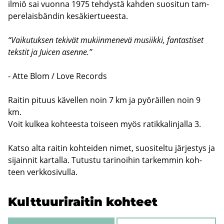
ilmiö sai vuon­na 1975 teh­dys­tä kah­den suo­si­tun tam­
pe­re­laisbän­din ke­sä­kier­tu­ees­ta.
“Vai­ku­tuk­sen te­ki­vät mu­kiin­me­ne­vä musiik­ki, fan­tas­ti­set
teks­tit ja Juicen asen­ne.”
- Atte Blom / Love Records
Rai­tin pi­tuus kä­vel­len noin 7 km ja pyö­räil­len noin 9
km.
Voit kul­kea koh­tees­ta toi­seen myös ra­tik­ka­lin­jal­la 3.
Katso alta rai­tin koh­tei­den nimet, suo­si­tel­tu jär­jes­tys ja
si­jain­nit kar­tal­la. Tu­tus­tu ta­ri­noi­hin tar­kem­min koh­
teen verk­ko­si­vul­la.
Kult­tuu­ri­rai­tin koh­teet