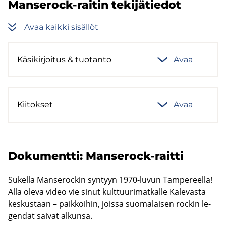
Manserock-​raitin te­ki­jä­tie­dot
Avaa kaik­ki si­säl­löt
Kä­si­kir­joi­tus & tuo­tan­to
Avaa
Kii­tok­set
Avaa
Do­ku­ment­ti: Manserock-​​raitti
Su­kel­la Man­se­roc­kin syn­tyyn 1970-​​luvun Tam­pe­reel­la!
Alla oleva video vie sinut kult­tuu­ri­mat­kal­le Ka­le­vas­ta
kes­kus­taan – paik­koi­hin, jois­sa suo­ma­lai­sen roc­kin le­
gen­dat sai­vat al­kun­sa.