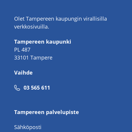
Olet Tampereen kaupungin virallisilla
verkkosivuilla.
Tampereen kaupunki
PL 487
33101 Tampere
Vaihde
Puhelinnumero
03 565 611
Tampereen palvelupiste
Sähköposti