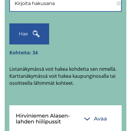
Hae
Kohteita:
34
Listanäkymässä voit hakea kohdetta sen nimellä.
Karttanäkymässä voit hakea kaupunginosalla tai
osoitteella lähimmät kohteet.
Hir­vi­nie­men Ala­sen­
Avaa
lah­den hii­li­pus­sit