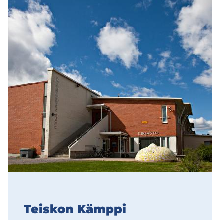
Teis­kon Kämp­pi