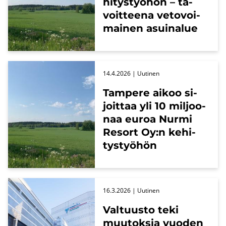
hi­tys­työ­hön – ta­
voit­tee­na ve­to­voi­
mai­nen asui­na­lue
14.4.2026
| Uu­ti­nen
Tam­pe­re aikoo si­
joit­taa yli 10 mil­joo­
naa euroa Nurmi
Re­sort Oy:n ke­hi­
tys­työ­hön
16.3.2026
| Uu­ti­nen
Val­tuus­to teki
muu­tok­sia vuo­den