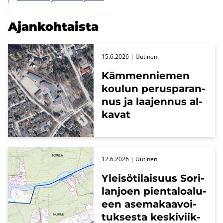
Ajan­koh­tais­ta
15.6.2026
| Uu­ti­nen
Käm­men­nie­men
kou­lun pe­rus­pa­ran­
nus ja laa­jen­nus al­
ka­vat
12.6.2026
| Uu­ti­nen
Ylei­sö­ti­lai­suus So­ri­
lan­joen pien­ta­loa­lu­
een ase­ma­kaa­voi­
tuk­ses­ta kes­ki­viik­