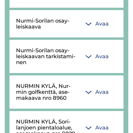
Nurmi-​Sorilan osay­
Avaa
leis­kaa­va
Nurmi-​Sorilan osay­
leis­kaa­van tar­kis­ta­mi­
Avaa
nen
NUR­MIN KYLÄ, Nur­
min golf­kent­tä, ase­
Avaa
ma­kaa­va nro 8960
NUR­MIN KYLÄ, So­ri­
lan­joen pien­ta­loa­lue,
Avaa