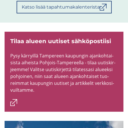
Katso lisää tapahtumakalenterista
Tilaa alu­een uu­ti­set säh­kö­pos­tii­si
Pysy kär­ryil­lä Tam­pe­reen kau­pun­gin ajan­koh­tai­
sis­ta ai­heis­ta Pohjois-​Tampereella - tilaa uu­tis­kir­
jeem­me! Va­lit­se uu­tis­kir­jet­tä ti­la­tes­sa­si alu­eek­si
poh­joi­nen, niin saat alu­een ajan­koh­tai­set tuo­
reim­mat kau­pun­gin uu­ti­set ja ar­tik­ke­lit verk­ko­si­
vuil­tam­me.