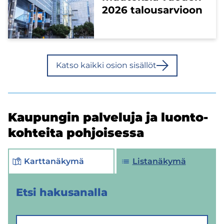
2026 ta­lous­ar­vioon
Katso kaik­ki osion si­säl­löt
Kau­pun­gin pal­ve­lu­ja ja luon­to­
koh­tei­ta poh­joi­ses­sa
Karttanäkymä
Listanäkymä
Etsi ha­kusa­nal­la