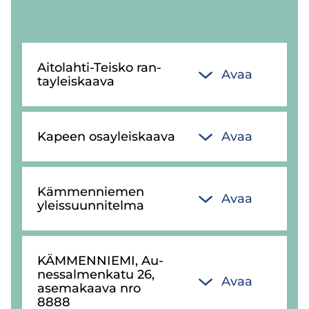
Aitolahti-​Teisko ran­
Avaa
tay­leis­kaa­va
Ka­peen osay­leis­kaa­va
Avaa
Käm­men­nie­men
Avaa
yleis­suun­ni­tel­ma
KÄM­MEN­NIE­MI, Au­
nes­sal­men­ka­tu 26,
Avaa
ase­ma­kaa­va nro
8888