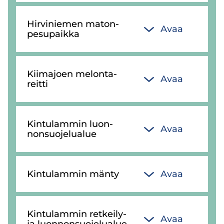
Hir­vi­nie­men ma­ton­
Avaa
pe­su­paik­ka
Kii­ma­joen me­lon­ta­
Avaa
reit­ti
Kin­tu­lam­min luon­
Avaa
non­suo­je­lua­lue
Kin­tu­lam­min mänty
Avaa
Kin­tu­lam­min retkeily-​
Avaa
ja luon­non­suo­je­lua­lue