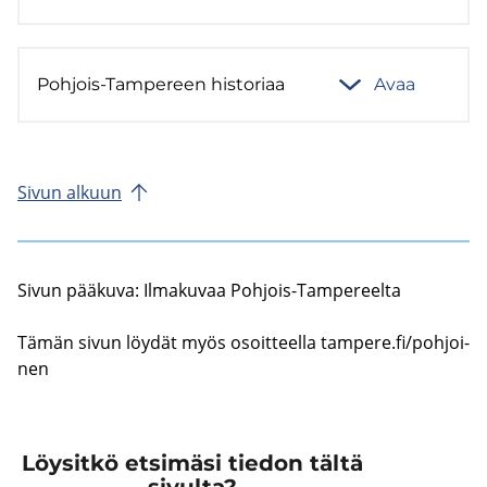
Pohjois-​Tampereen his­to­ri­aa
Avaa
Sivun al­kuun
Sivun pää­ku­va: Il­ma­ku­vaa Pohjois-​Tampereelta
Tämän sivun löy­dät myös osoit­teel­la tam­pe­re.fi/poh­joi­
nen
Löysitkö etsimäsi tiedon tältä