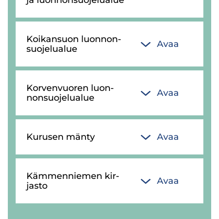
Koi­kan­suon luon­non­
Avaa
suo­je­lua­lue
Kor­ven­vuo­ren luon­
Avaa
non­suo­je­lua­lue
Ku­rusen mänty
Avaa
Käm­men­nie­men kir­
Avaa
jas­to