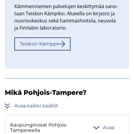
Käm­men­nie­men pal­ve­lu­jen kes­kit­ty­mää sa­no­
taan Teis­kon Käm­pik­si. Alu­eel­la on kir­jas­to ja
nuo­ri­so­kes­kus sekä ham­mas­hoi­to­la, neu­vo­la
ja Fim­la­bin la­bo­ra­to­rio.
Teis­kon Kämp­pi
Mikä Pohjois-​Tampere?
Avaa kaik­ki si­säl­löt
Kau­pun­gin­osat Pohjois-​
Avaa
Tampereella