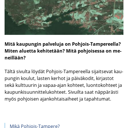
Mitä kau­pun­gin pal­ve­lu­ja on Pohjois-​Tampereella?
Miten aluet­ta ke­hi­te­tään? Mitä poh­joi­ses­sa on me­
neil­lään?
Tältä si­vul­ta löy­dät Pohjois-​Tampereella si­jait­se­vat kau­
pun­gin kou­lut, las­ten ker­hot ja päi­vä­ko­dit, kir­jas­tot
sekä kult­tuu­rin ja vapaa-​ajan koh­teet, luon­to­koh­teet ja
kau­pun­ki­suun­nit­te­lu­koh­teet. Si­vuil­ta saat näp­pä­räs­ti
myös poh­joi­sen ajan­koh­tai­sai­heet ja ta­pah­tu­mat.
Mikä Pohjois-​Tampere?