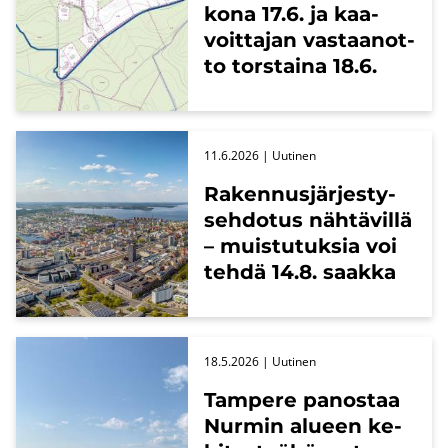
ko­na 17.6. ja kaa­
voit­ta­jan vas­taan­ot­
to tors­tai­na 18.6.
11.6.2026
| Uu­ti­nen
Ra­ken­nus­jär­jes­ty­
seh­do­tus näh­tä­vil­lä
– muis­tu­tuk­sia voi
tehdä 14.8. saak­ka
18.5.2026
| Uu­ti­nen
Tam­pe­re pa­nos­taa
Nur­min alu­een ke­