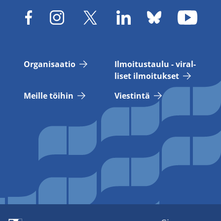
Or­ga­ni­saa­tio
Il­moi­tus­tau­lu - vi­ral­
li­set il­moi­tuk­set
Meil­le töi­hin
Vies­tin­tä