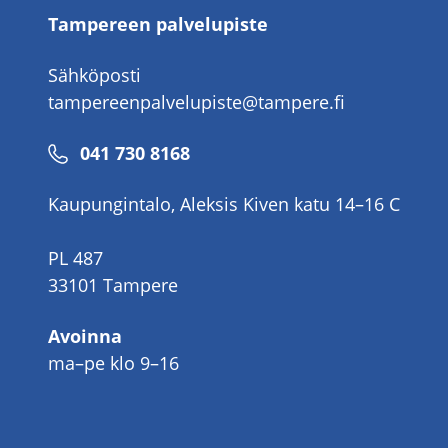
Tampereen palvelupiste
Sähköposti
tampereenpalvelupiste@tampere.fi
Puhelinnumero
041 730 8168
Kaupungintalo, Aleksis Kiven katu 14–16 C
PL 487
33101 Tampere
Avoinna
ma–pe klo 9–16