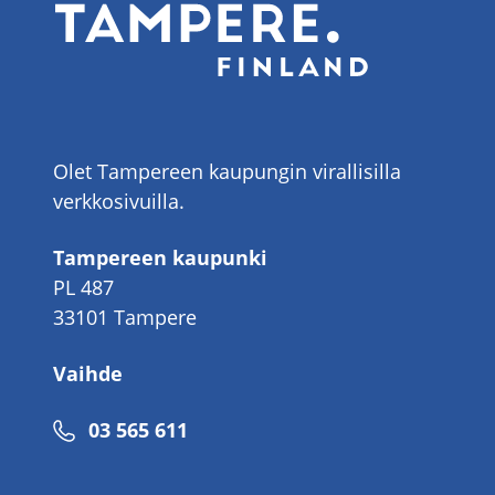
Olet Tampereen kaupungin virallisilla
verkkosivuilla.
Tampereen kaupunki
PL 487
33101 Tampere
Vaihde
Puhelinnumero
03 565 611