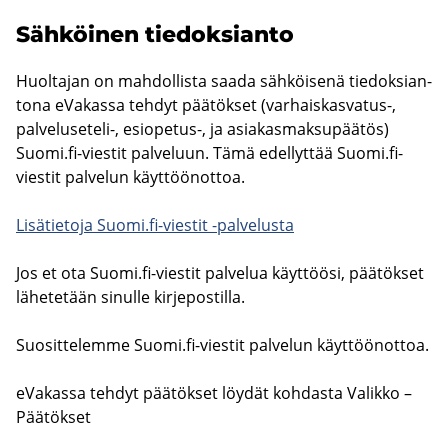
Säh­köi­nen tie­dok­sian­to
Huol­ta­jan on mah­dol­lis­ta saada säh­köi­se­nä tie­dok­sian­
to­na eVa­kas­sa teh­dyt pää­tök­set (varhaiskasvatus-​,
palveluseteli-​, esiopetus-​, ja asia­kas­mak­su­pää­tös)
Suomi.fi-​viestit pal­ve­luun. Tämä edel­lyt­tää Suomi.fi-​
viestit pal­ve­lun käyt­töön­ot­toa.
Li­sä­tie­to­ja Suomi.fi-​viestit -​palvelusta
Jos et ota Suomi.fi-​viestit pal­ve­lua käyt­töö­si, pää­tök­set
lä­he­te­tään si­nul­le kir­je­pos­til­la.
Suo­sit­te­lem­me Suomi.fi-​viestit pal­ve­lun käyt­töön­ot­toa.
eVa­kas­sa teh­dyt pää­tök­set löy­dät koh­das­ta Va­lik­ko –
Pää­tök­set