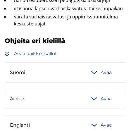
nähdä esio­pe­tuk­sen pe­da­go­gi­sia asia­kir­jo­ja
ir­ti­sa­noa lap­sen varhaiskasvatus-​ tai ker­ho­pai­kan
va­ra­ta varhaiskasvatus-​ ja op­pi­mis­suun­ni­tel­ma­
kes­kus­te­lua­jat
Oh­jei­ta eri kie­lil­lä
Avaa kaik­ki si­säl­löt
Suomi
Avaa
Ara­bia
Avaa
Englan­ti
Avaa