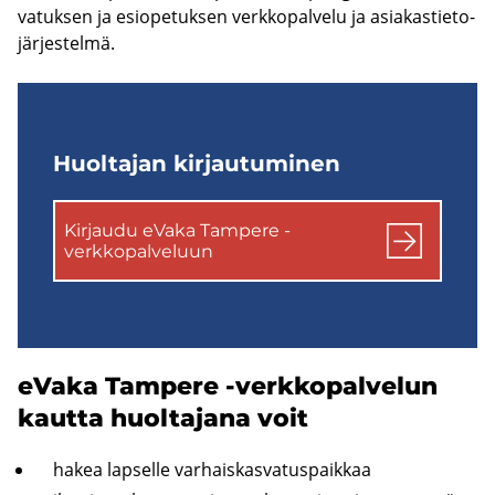
va­tuk­sen ja esio­pe­tuk­sen verk­ko­pal­ve­lu ja asia­kas­tie­to­
jär­jes­tel­mä.
Huol­ta­jan kir­jau­tu­mi­nen
Kir­jau­du eVaka Tam­pe­re -​
verkkopalveluun
eVaka Tam­pe­re -​verkkopalvelun
kaut­ta huol­ta­ja­na voit
hakea lap­sel­le var­hais­kas­va­tus­paik­kaa