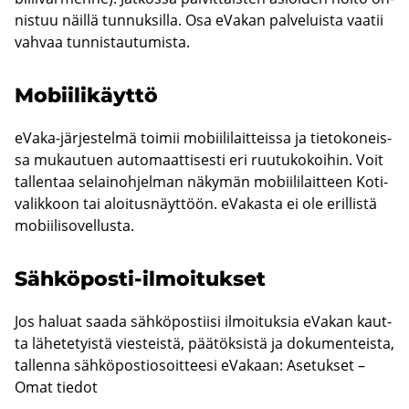
nis­tuu näil­lä tun­nuk­sil­la. Osa eVa­kan pal­ve­luis­ta vaa­tii
vah­vaa tun­nis­tau­tu­mis­ta.
Mo­bii­li­käyt­tö
eVaka-​järjestelmä toi­mii mo­bii­li­lait­teis­sa ja tie­to­ko­neis­
sa mu­kau­tuen au­to­maat­ti­ses­ti eri ruu­tu­ko­koi­hin. Voit
tal­len­taa se­lai­noh­jel­man nä­ky­män mo­bii­li­lait­teen Koti-​
valikkoon tai aloi­tus­näyt­töön. eVa­kas­ta ei ole eril­lis­tä
mo­bii­li­so­vel­lus­ta.
Sähköposti-​ilmoitukset
Jos ha­luat saada säh­kö­pos­tii­si il­moi­tuk­sia eVa­kan kaut­
ta lä­he­te­tyis­tä vies­teis­tä, pää­tök­sis­tä ja do­ku­men­teis­ta,
tal­len­na säh­kö­pos­tio­soit­tee­si eVa­kaan: Ase­tuk­set –
Omat tie­dot