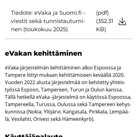
Tie­do­te: eVaka ja Suomi.fi -​
(pdf)
viestit sekä tun­nis­tau­tu­mi­
(352.31
nen (tou­ko­kuu 2025)
KB)
eVa­kan ke­hit­tä­mi­nen
eVaka-​järjestelmän ke­hit­tä­mi­nen alkoi Es­poos­sa ja
Tam­pe­re liit­tyi mu­kaan ke­hit­tä­mi­seen ke­vääl­lä 2020.
Vuo­den 2022 alus­ta jär­jes­tel­mää on ke­hi­tet­ty yh­teis­
työs­sä Es­poon, Tam­pe­reen, Turun ja Oulun kans­sa.
Tällä het­kel­lä eVaka -​järjestelmä on käy­tös­sä Es­poos­sa,
Tam­pe­reel­la, Tu­rus­sa, Ou­lus­sa sekä Tam­pe­reen ke­hys­
kun­nis­sa (Nokia, Ylö­jär­vi, Kan­ga­sa­la, Pirk­ka­la, Lem­pää­
lä, Ve­si­lah­ti, Ori­ve­si sekä Hä­meen­ky­rö).
Käyt­tä­jä­pa­lau­te