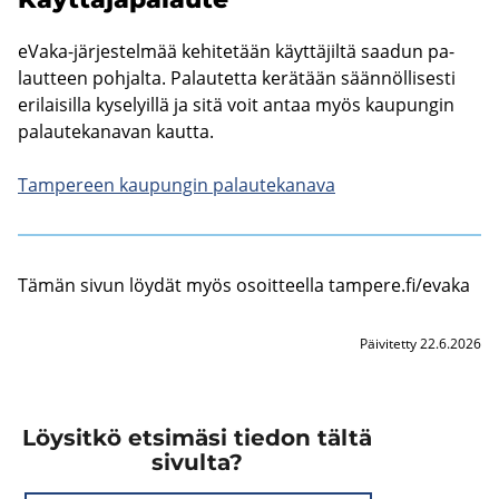
eVaka-​järjestelmää ke­hi­te­tään käyt­tä­jil­tä saa­dun pa­
laut­teen poh­jal­ta. Pa­lau­tet­ta ke­rä­tään sään­nöl­li­ses­ti
eri­lai­sil­la ky­se­lyil­lä ja sitä voit antaa myös kau­pun­gin
pa­lau­te­ka­na­van kaut­ta.
Tam­pe­reen kau­pun­gin pa­lau­te­ka­na­va
Tämän sivun löy­dät myös osoit­teel­la tam­pe­re.fi/evaka
Päivitetty 22.6.2026
Löysitkö etsimäsi tiedon tältä
sivulta?