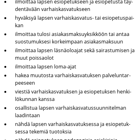
il­moit­taa lap­sen esio­pe­tuk­seen ja esio­pe­tus­ta täy­
den­tä­vään var­hais­kas­va­tuk­seen
hy­väk­syä lap­sen varhaiskasvatus-​ tai esio­pe­tus­pai­
kan
il­moit­taa tu­losi asia­kas­mak­su­yk­sik­köön tai antaa
suos­tu­muk­se­si kor­keim­paan asia­kas­mak­suun
il­moit­taa lap­sen läs­nä­oloa­jat sekä sai­ras­tu­mi­sen ja
muut pois­sao­lot
il­moit­taa lap­sen loma-​ajat
hakea muu­tos­ta var­hais­kas­va­tuk­sen pal­ve­lun­tar­
pee­seen
vies­tiä var­hais­kas­va­tuk­sen ja esio­pe­tuk­sen hen­ki­
lö­kun­nan kans­sa
osal­lis­tua lap­sen var­hais­kas­va­tus­suun­ni­tel­man
laa­din­taan
nähdä lap­sen var­hais­kas­va­tuk­ses­sa ja esio­pe­tuk­
ses­sa te­ke­miä tuo­tok­sia