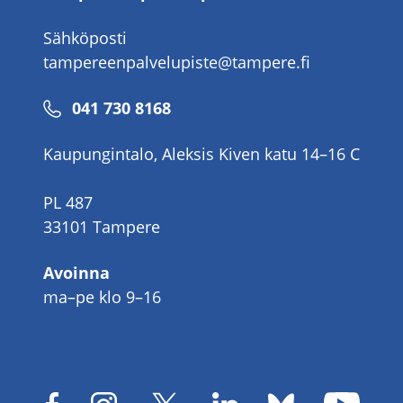
Sähköposti
tampereenpalvelupiste@tampere.fi
Puhelinnumero
041 730 8168
Kaupungintalo, Aleksis Kiven katu 14–16 C
PL 487
33101 Tampere
Avoinna
ma–pe klo 9–16