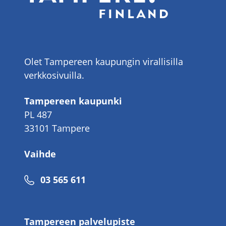
Olet Tampereen kaupungin virallisilla
verkkosivuilla.
Tampereen kaupunki
PL 487
33101 Tampere
Vaihde
Puhelinnumero
03 565 611
Tampereen palvelupiste