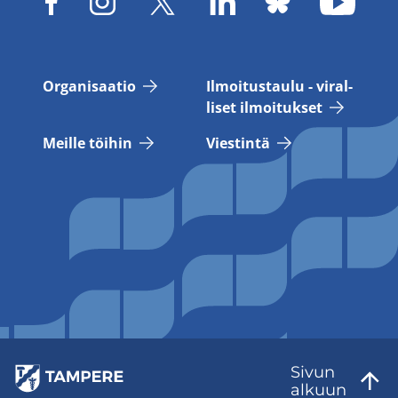
Or­ga­ni­saa­tio
Il­moi­tus­tau­lu - vi­ral­
li­set il­moi­tuk­set
Meil­le töi­hin
Vies­tin­tä
Sivun
al­kuun