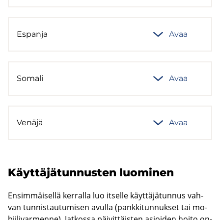
Es­pan­ja
Avaa
So­ma­li
Avaa
Ve­nä­jä
Avaa
Käyt­tä­jä­tun­nus­ten luo­mi­nen
En­sim­mäi­sel­lä ker­ral­la luo it­sel­le käyt­tä­jä­tun­nus vah­
van tun­nis­tau­tu­mi­sen avul­la (pank­ki­tun­nuk­set tai mo­
bii­li­var­men­ne). Jat­kos­sa päi­vit­täis­ten asioi­den hoito on­