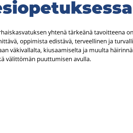
sio­pe­tuk­ses­sa
­hais­kas­va­tuk­sen yh­te­nä tär­keä­nä ta­voit­tee­na o
hit­tä­vä, op­pi­mis­ta edis­tä­vä, ter­veel­li­nen ja tur­va
taan vä­ki­val­lal­ta, kiusaa­mi­sel­ta ja muul­ta häi­rin­nä
ä vä­lit­tö­män puut­tu­mi­sen avul­la.