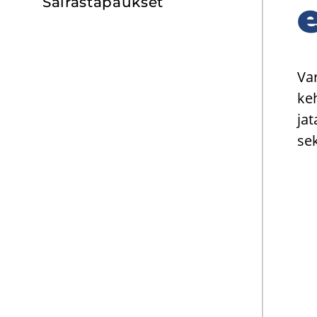
Sai­ras­ta­pauk­set
e
Var
ke­
ja­
sek