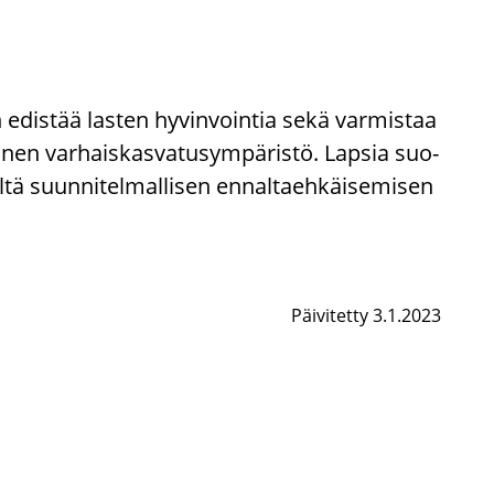
n edis­tää las­ten hy­vin­voin­tia sekä var­mis­taa
l­li­nen var­hais­kas­va­tusym­pä­ris­tö. Lap­sia suo­
l­tä suun­ni­tel­mal­li­sen en­nal­taeh­käi­se­mi­sen
Päivitetty 3.1.2023