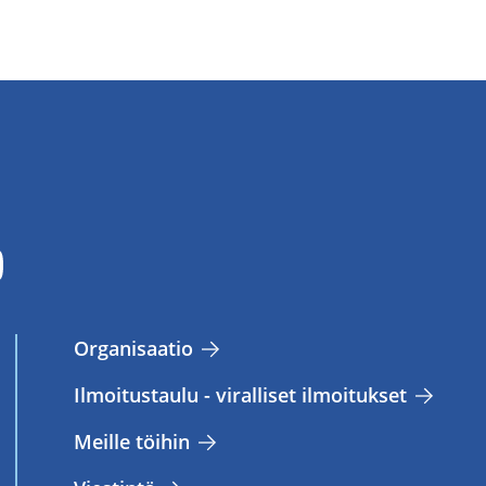
Or­ga­ni­saa­tio
Il­moi­tus­tau­lu - vi­ral­li­set il­moi­tuk­set
Meil­le töi­hin