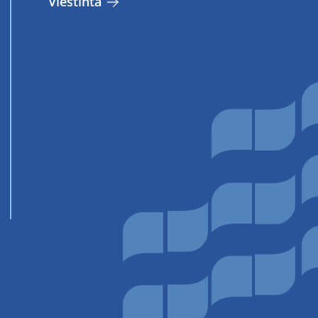
Vies­tin­tä