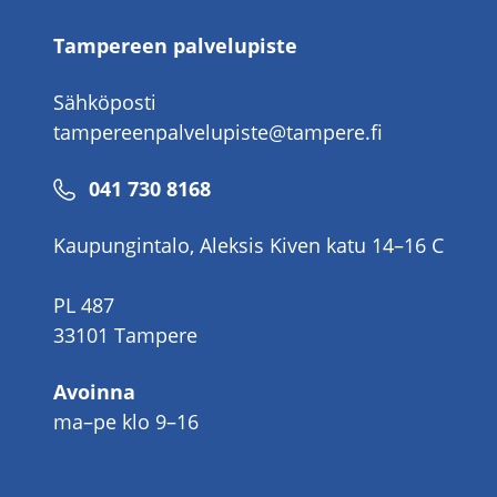
Tampereen palvelupiste
Sähköposti
tampereenpalvelupiste@tampere.fi
Puhelinnumero
041 730 8168
Kaupungintalo, Aleksis Kiven katu 14–16 C
PL 487
33101 Tampere
Avoinna
ma–pe klo 9–16