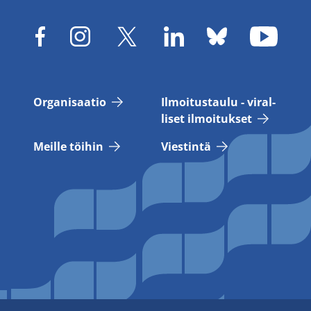
Or­ga­ni­saa­tio
Il­moi­tus­tau­lu - vi­ral­
li­set il­moi­tuk­set
Meil­le töi­hin
Vies­tin­tä