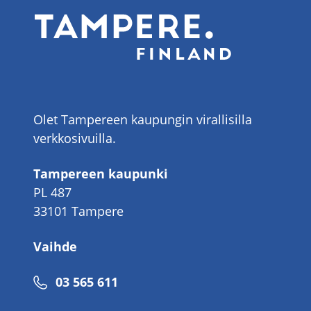
Olet Tampereen kaupungin virallisilla
verkkosivuilla.
Tampereen kaupunki
PL 487
33101 Tampere
Vaihde
Puhelinnumero
03 565 611