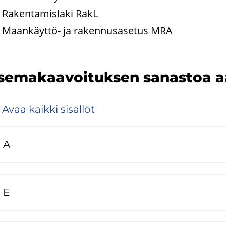
Ra­ken­ta­mis­la­ki RakL
Maankäyttö-​ ja ra­ken­nus­a­se­tus MRA
e­ma­kaa­voi­tuk­sen sa­nas­toa aa
Avaa kaik­ki si­säl­löt
A
E