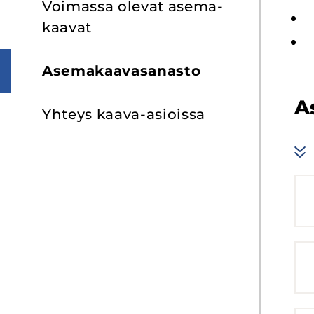
Voi­mas­sa ole­vat ase­ma­
kaa­vat
Ase­ma­kaa­va­sa­nas­to
As
Yh­teys kaava-​asioissa