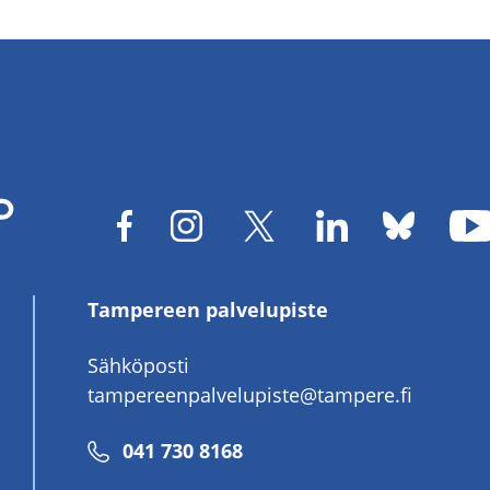
Tampereen palvelupiste
Sähköposti
tampereenpalvelupiste@tampere.fi
Puhelinnumero
041 730 8168