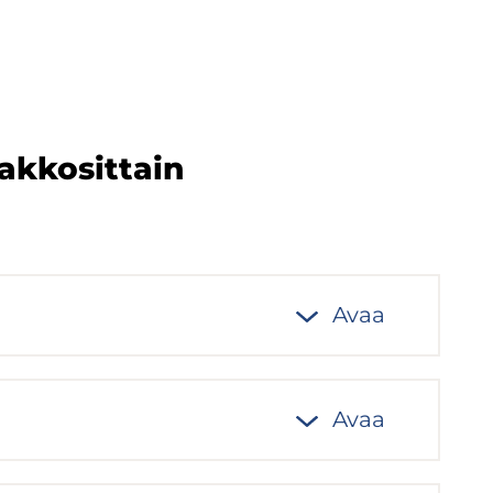
k­ko­sit­tain
Avaa
Avaa