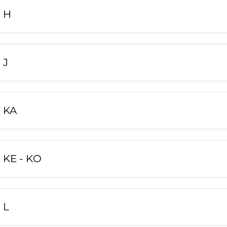
H
J
KA
KE - KO
L