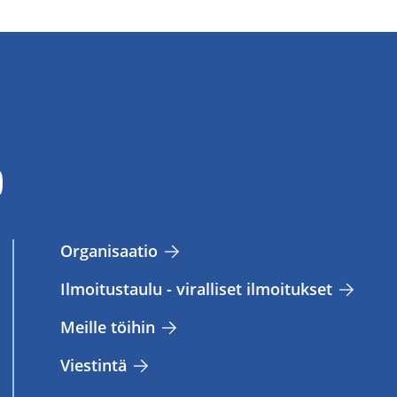
Or­ga­ni­saa­tio
Il­moi­tus­tau­lu - vi­ral­li­set il­moi­tuk­set
Meil­le töi­hin
Vies­tin­tä