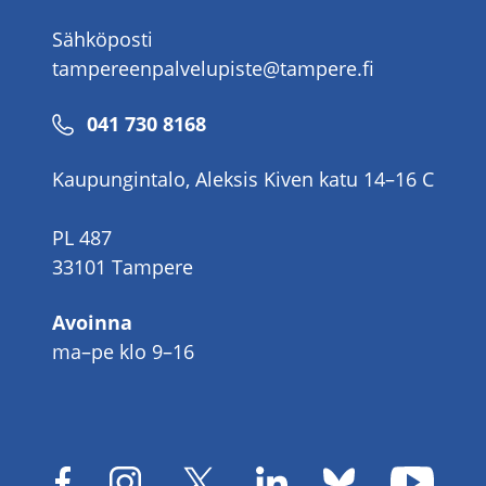
Sähköposti
tampereenpalvelupiste@tampere.fi
Puhelinnumero
041 730 8168
Kaupungintalo, Aleksis Kiven katu 14–16 C
PL 487
33101 Tampere
Avoinna
ma–pe klo 9–16