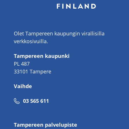
Olet Tampereen kaupungin virallisilla
verkkosivuilla.
Tampereen kaupunki
PL 487
33101 Tampere
Vaihde
Puhelinnumero
03 565 611
Tampereen palvelupiste