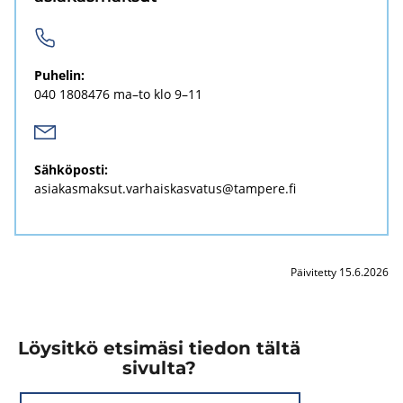
Pu­he­lin:
040 1808476
ma–to klo 9–11
Säh­kö­pos­ti:
asia­kas­mak­sut.var­hais­kas­va­tus@tam­pe­re.fi
Päivitetty 15.6.2026
Löysitkö etsimäsi tiedon tältä
sivulta?