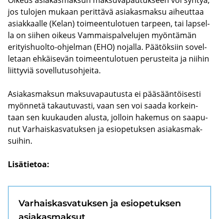
jos tu­lo­jen mu­kaan pe­rit­tä­vä asia­kas­mak­su ai­heut­taa
asiak­kaal­le (Kelan) toi­meen­tu­lo­tuen tar­peen, tai lap­sel­
la on sii­hen oi­keus Vam­mais­pal­ve­lu­jen myön­tä­män
erityishuolto-​ohjelman (EHO) no­jal­la. Pää­tök­siin so­vel­
le­taan eh­käi­se­vän toi­meen­tu­lo­tuen pe­rus­tei­ta ja nii­hin
liit­ty­viä so­vel­lu­tus­oh­jei­ta.
Asia­kas­mak­sun mak­su­va­pau­tus­ta ei pää­sään­töi­ses­ti
myön­ne­tä ta­kau­tu­vas­ti, vaan sen voi saada kor­kein­
taan sen kuu­kau­den alus­ta, jol­loin ha­ke­mus on saa­pu­
nut Var­hais­kas­va­tuk­sen ja esio­pe­tuk­sen asia­kas­mak­
sui­hin.
Li­sä­tie­toa:
Var­hais­kas­va­tuk­sen ja esio­pe­tuk­sen
asia­kas­mak­sut