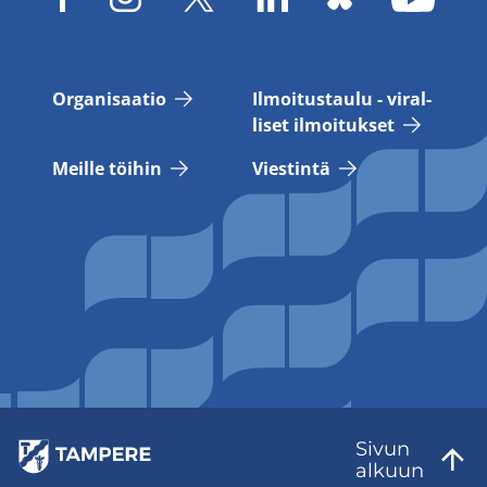
Or­ga­ni­saa­tio
Il­moi­tus­tau­lu - vi­ral­
li­set il­moi­tuk­set
Meil­le töi­hin
Vies­tin­tä
Sivun
al­kuun