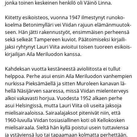
jonka toi­nen kes­kei­nen hen­ki­lö oli Väinö Linna.
Kii­tet­ty esi­kois­teos, vuon­na 1947 il­mes­ty­nyt ru­no­ko­
koel­ma Be­to­ni­myl­lä­ri vei Vii­dan ra­juun elä­män­muu­tok­
seen. Hän jätti ra­ken­nus­työt, en­sim­mäi­sen per­heen­sä
sekä sel­keät Tam­pe­reen ku­viot. Pää­toi­mi­sek­si kir­jai­li­
jak­si ryh­ty­nyt Lauri Viita avioi­tui toi­sen tuo­reen esi­kois­
kir­jai­li­jan Aila Me­ri­luo­don kans­sa.
Kah­dek­san vuot­ta kes­tä­nees­tä avio­lii­tos­ta ei tul­lut
help­poa. Perhe asui ensin Aila Me­ri­luo­don van­hem­pien
nur­kis­sa Piek­sä­mäel­lä ja sit­ten Mu­ro­leen ka­na­van lä­
hel­lä Nä­si­jär­ven saa­res­sa, missä Vii­dan mie­len­ter­veys
alkoi va­ka­vas­ti hor­jua. Vuo­des­ta 1952 al­kaen perhe
asui Hel­sin­gis­sä, mutta Lauri Viita oli usei­ta jak­so­ja
mie­li­sai­raa­lois­sa. Sai­raa­la­jak­sot pi­te­ni­vät niin, että
1960-​luvulla Vii­dan to­sia­sial­li­nen koti oli Kel­lo­kos­ken
mie­li­sai­raa­la. Siel­tä hän kyllä pois­tui usein tut­ta­vien­sa
ja ys­tä­vien­sä luo tai ta­paa­maan kol­mat­ta per­het­tään.