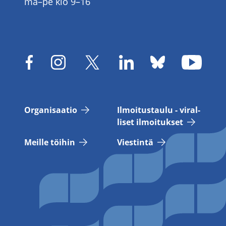
ma–pe klo 9–16
Or­ga­ni­saa­tio
Il­moi­tus­tau­lu - vi­ral­
li­set il­moi­tuk­set
Meil­le töi­hin
Vies­tin­tä