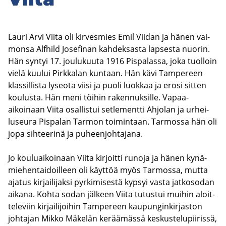
Lauri Arvi Viita oli kir­ves­mies Emil Vii­dan ja hänen vai­
mon­sa Alf­hild Jo­se­fi­nan kah­dek­sas­ta lap­ses­ta nuo­rin.
Hän syn­tyi 17. jou­lu­kuu­ta 1916 Pis­pa­las­sa, joka tuol­loin
vielä kuu­lui Pirk­ka­lan kun­taan. Hän kävi Tam­pe­reen
klas­sil­lis­ta ly­seo­ta viisi ja puoli luok­kaa ja erosi sit­ten
kou­lus­ta. Hän meni töi­hin ra­ken­nuk­sil­le. Vapaa-​
aikoinaan Viita osal­lis­tui set­le­ment­ti Ah­jo­lan ja ur­hei­
luseu­ra Pis­pa­lan Tar­mon toi­min­taan. Tar­mos­sa hän oli
jopa sih­tee­ri­nä ja pu­heen­joh­ta­ja­na.
Jo kou­luai­koi­naan Viita kir­joit­ti ru­no­ja ja hänen ky­nä­
mie­hen­tai­doil­leen oli käyt­töä myös Tar­mos­sa, mutta
aja­tus kir­jai­li­jak­si pyr­ki­mi­ses­tä kyp­syi vasta jat­ko­so­dan
ai­ka­na. Kohta sodan jäl­keen Viita tu­tus­tui mui­hin aloit­
te­le­viin kir­jai­li­joi­hin Tam­pe­reen kau­pun­gin­kir­jas­ton
joh­ta­jan Mikko Mä­ke­län ke­rää­mäs­sä kes­kus­te­lu­pii­ris­sä,