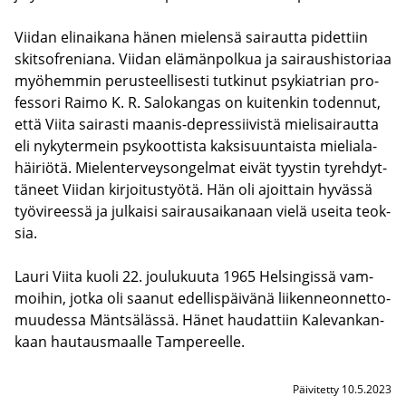
Vii­dan elin­ai­ka­na hänen mie­len­sä sai­raut­ta pi­det­tiin
skit­so­fre­nia­na. Vii­dan elä­män­pol­kua ja sai­raus­his­to­ri­aa
myö­hem­min pe­rus­teel­li­ses­ti tut­ki­nut psy­kiat­rian pro­
fes­so­ri Raimo K. R. Sa­lo­kan­gas on kui­ten­kin to­den­nut,
että Viita sai­ras­ti maanis-​depressiivistä mie­li­sai­raut­ta
eli ny­ky­ter­mein psy­koot­tis­ta kak­si­suun­tais­ta mie­lia­la­
häi­riö­tä. Mie­len­ter­vey­son­gel­mat eivät tyys­tin ty­reh­dyt­
tä­neet Vii­dan kir­joi­tus­työ­tä. Hän oli ajoit­tain hy­väs­sä
työ­vi­rees­sä ja jul­kai­si sai­rausai­ka­naan vielä usei­ta teok­
sia.
Lauri Viita kuoli 22. jou­lu­kuu­ta 1965 Hel­sin­gis­sä vam­
moi­hin, jotka oli saa­nut edel­lis­päi­vä­nä lii­ken­neon­net­to­
muu­des­sa Mänt­sä­läs­sä. Hänet hau­dat­tiin Ka­le­van­kan­
kaan hau­taus­maal­le Tam­pe­reel­le.
Päivitetty 10.5.2023