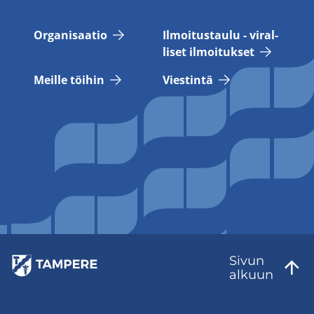
Or­ga­ni­saa­tio
Il­moi­tus­tau­lu - vi­ral­
li­set il­moi­tuk­set
Meil­le töi­hin
Vies­tin­tä
Sivun
al­kuun