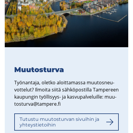
Muu­tos­tur­va
Työ­nan­ta­ja, olet­ko aloit­ta­mas­sa muu­tos­neu­
vot­te­lut? Il­moi­ta siitä säh­kö­pos­til­la Tam­pe­reen
kau­pun­gin työllisyys-​ ja kas­vu­pal­ve­luil­le:
muu­
tos­tur­va@tam­pe­re.fi
Tu­tus­tu muu­tos­tur­van si­vui­hin ja
yh­teys­tie­toi­hin