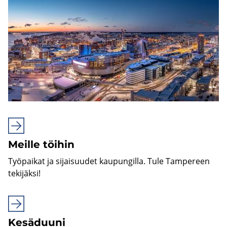
Meil­le töi­hin
Työ­pai­kat ja si­jai­suu­det kau­pun­gil­la. Tule Tam­pe­reen
te­ki­jäk­si!
Ke­sä­duu­ni