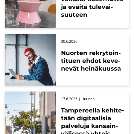
ja eväi­tä tu­le­vai­
suu­teen
30.6.2026
Nuor­ten rek­ry­toin­
ti­tuen ehdot ke­ve­
ne­vät hei­nä­kuus­sa
17.6.2026
| Uu­ti­nen
Tam­pe­reel­la ke­hi­te­
tään di­gi­taa­li­sia
pal­ve­lu­ja kan­sain­
vä­li­ses­sä yh­teis­