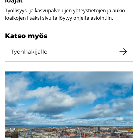
loa­jat
Työllisyys-​ ja kas­vu­pal­ve­lu­jen yh­teys­tie­to­jen ja au­kio­
loai­ko­jen li­säk­si si­vul­ta löy­tyy oh­jei­ta asioin­tiin.
Katso myös
Työn­ha­ki­jal­le