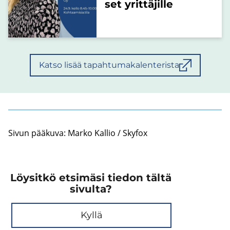
set yrittäjille
Katso lisää tapahtumakalenterista
Sivun pää­ku­va: Marko Kal­lio / Skyfox
Löysitkö etsimäsi tiedon tältä
sivulta?
Kyllä