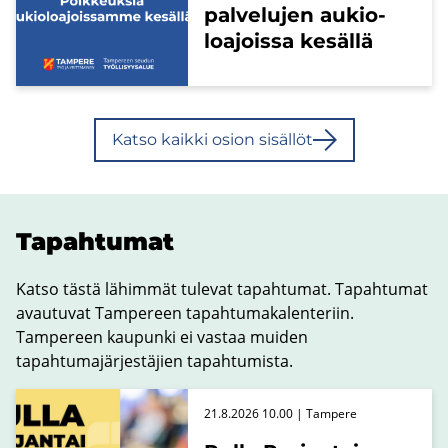
pal­ve­lu­jen au­kio­
loa­jois­sa ke­säl­lä
Katso kaik­ki osion si­säl­löt
Ta­pah­tu­mat
Katso tästä lähimmät tulevat tapahtumat. Tapahtumat
avautuvat Tampereen tapahtumakalenteriin.
Tampereen kaupunki ei vastaa muiden
tapahtumajärjestäjien tapahtumista.
21.8.2026 10.00 | Tampere