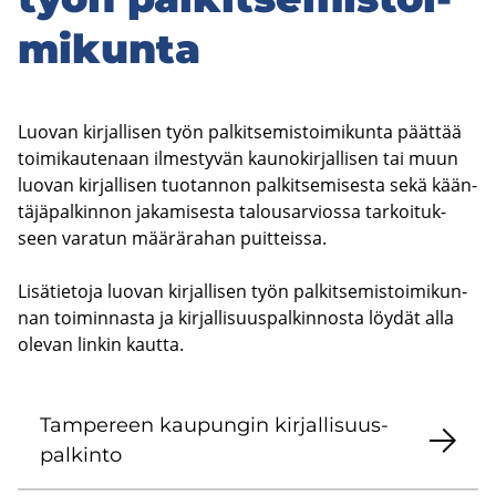
mi­kun­ta
Luo­van kir­jal­li­sen työn pal­kit­se­mis­toi­mi­kun­ta päät­tää
toi­mi­kau­te­naan il­mes­ty­vän kau­no­kir­jal­li­sen tai muun
luo­van kir­jal­li­sen tuo­tan­non pal­kit­se­mi­ses­ta sekä kään­
tä­jä­pal­kin­non ja­ka­mi­ses­ta ta­lous­ar­vios­sa tar­koi­tuk­
seen va­ra­tun mää­rä­ra­han puit­teis­sa.
Li­sä­tie­to­ja luo­van kir­jal­li­sen työn pal­kit­se­mis­toi­mi­kun­
nan toi­min­nas­ta ja kir­jal­li­suus­pal­kin­nos­ta löy­dät alla
ole­van lin­kin kaut­ta.
Tam­pe­reen kau­pun­gin kir­jal­li­suus­
pal­kin­to