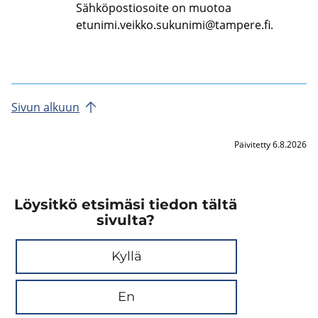
Sähköpostiosoite on muotoa
etunimi.veikko.sukunimi@tampere.fi
.
Sivun al­kuun
Päivitetty 6.8.2026
Löysitkö etsimäsi tiedon tältä
sivulta?
Kyllä
En