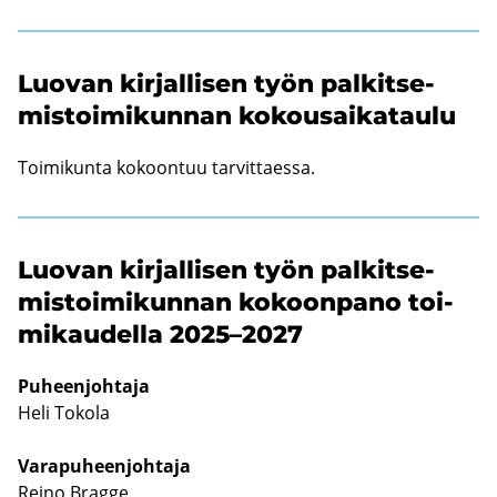
Luo­van kir­jal­li­sen työn pal­kit­se­
mis­toi­mi­kun­nan ko­kousai­ka­tau­lu
Toi­mi­kun­ta ko­koon­tuu tar­vit­taes­sa.
Luo­van kir­jal­li­sen työn pal­kit­se­
mis­toi­mi­kun­nan ko­koon­pa­no toi­
mi­kau­del­la 2025–2027
Pu­heen­joh­ta­ja
Heli To­ko­la
Va­ra­pu­heen­joh­ta­ja
Reino Brag­ge