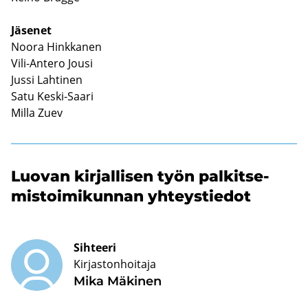
Jä­se­net
Noora Hink­ka­nen
Vili-​Antero Jousi
Jussi Lah­ti­nen
Satu Keski-​Saari
Milla Zuev
Luo­van kir­jal­li­sen työn pal­kit­se­
mis­toi­mi­kun­nan yh­teys­tie­dot
Sihteeri
Kirjastonhoitaja
Mika Mä­ki­nen