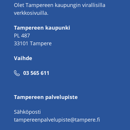
Olet Tampereen kaupungin virallisilla
verkkosivuilla.
Tampereen kaupunki
PL 487
33101 Tampere
Vaihde
Puhelinnumero
03 565 611
Tampereen palvelupiste
Sähköposti
tampereenpalvelupiste@tampere.fi