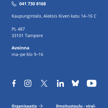
Puhelinnumero
041 730 8168
Kaupungintalo, Aleksis Kiven katu 14–16 C
PL 487
33101 Tampere
Avoinna
ma–pe klo 9–16
Or­ga­ni­saa­tio
Il­moi­tus­tau­lu - vi­ral­