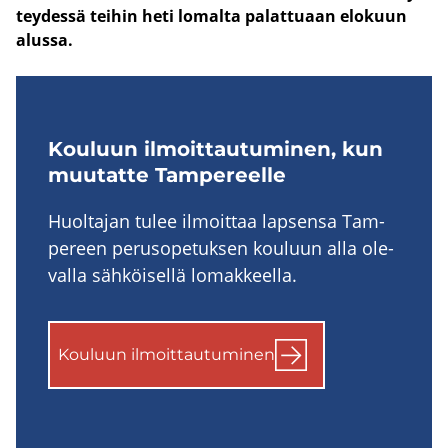
tey­des­sä tei­hin heti lo­mal­ta pa­lat­tu­aan elo­kuun
alus­sa.
Kou­luun il­moit­tau­tu­mi­nen, kun
muu­tat­te Tam­pe­reel­le
Huol­ta­jan tulee il­moit­taa lap­sen­sa Tam­
pe­reen pe­rus­o­pe­tuk­sen kou­luun alla ole­
val­la säh­köi­sel­lä lo­mak­keel­la.
Kou­luun il­moit­tau­tu­mi­nen