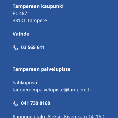
Tampereen kaupunki
PL 487
33101 Tampere
Vaihde
Puhelinnumero
03 565 611
Tampereen palvelupiste
Sähköposti
tampereenpalvelupiste@tampere.fi
Puhelinnumero
041 730 8168
Kaupungintalo, Aleksis Kiven katu 14–16 C