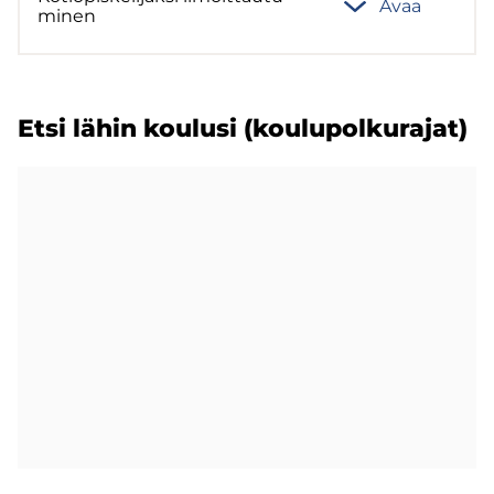
Avaa
mi­nen
Etsi lähin kou­lusi (kou­lu­pol­ku­ra­jat)