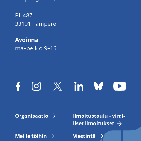
PL 487
33101 Tampere
Avoinna
ma–pe klo 9–16
Or­ga­ni­saa­tio
Il­moi­tus­tau­lu - vi­ral­
li­set il­moi­tuk­set
Meil­le töi­hin
Vies­tin­tä