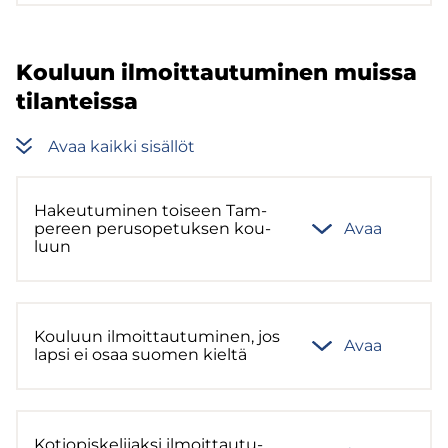
Kou­luun il­moit­tau­tu­mi­nen muis­sa
ti­lan­teis­sa
Avaa kaik­ki si­säl­löt
Ha­keu­tu­mi­nen toi­seen Tam­
pe­reen pe­rus­o­pe­tuk­sen kou­
Avaa
luun
Kou­luun il­moit­tau­tu­mi­nen, jos
Avaa
lapsi ei osaa suo­men kiel­tä
Ko­tio­pis­ke­li­jak­si il­moit­tau­tu­