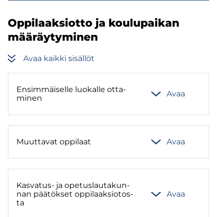
Op­pi­laak­siot­to ja kou­lu­pai­kan
mää­räy­ty­mi­nen
Avaa kaik­ki si­säl­löt
En­sim­mäi­sel­le luo­kal­le ot­ta­
Avaa
mi­nen
Muut­ta­vat op­pi­laat
Avaa
Kasvatus-​ ja ope­tus­lau­ta­kun­
nan pää­tök­set op­pi­laak­sio­tos­
Avaa
ta