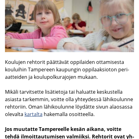
Kou­lu­jen reh­to­rit päät­tä­vät op­pi­lai­den ot­ta­mi­ses­ta
kou­lui­hin Tam­pe­reen kau­pun­gin op­pi­laak­sio­ton pe­ri­
aat­tei­den ja kou­lu­pol­ku­ra­jo­jen mu­kaan.
Mi­kä­li tar­vit­set­te li­sä­tie­to­ja tai ha­luat­te kes­kus­tel­la
asias­ta tar­kem­min, voit­te olla yh­tey­des­sä lä­hi­kou­lun­ne
reh­to­riin. Oman lä­hi­kou­lun­ne löy­dät­te sivun alao­sas­sa
ole­val­ta
kar­tal­ta
ha­ke­mal­la osoit­teel­la.
Jos muu­tat­te Tam­pe­reel­le kesän ai­ka­na, voit­te
tehdä il­moit­tau­tu­mi­sen val­miik­si. Reh­to­rit ovat yh­