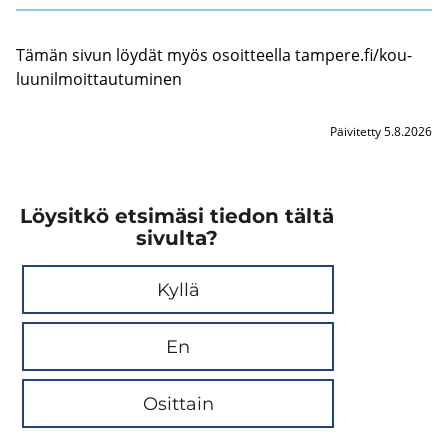
Tämän sivun löy­dät myös osoit­teel­la tam­pe­re.fi/kou­
luu­nil­moit­tau­tu­mi­nen
Päivitetty 5.8.2026
Löysitkö etsimäsi tiedon tältä
sivulta?
Kyllä
En
Osittain