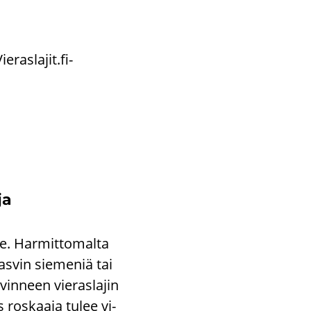
­ras­la­jit.fi-​
ja
e. Har­mit­to­mal­ta
kas­vin sie­me­niä tai
in­neen vie­ras­la­jin
os ros­kaa­ja tulee vi­