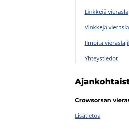
Link­ke­jä vie­ras­la
Vink­ke­jä vie­ras­l
Il­moi­ta vie­ras­la­j
Yh­teys­tie­dot
Ajan­koh­tais­
Crowsorsan vie­ras­l
Li­sä­tie­toa