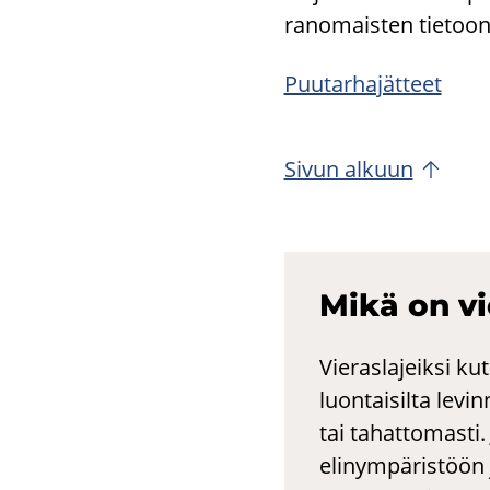
ran­omais­ten tie­toon,
Puu­tar­ha­jät­teet
Sivun al­kuun
Mikä on vie­
Vieraslajeiksi kut
luontaisilta levi
tai tahattomasti
elinympäristöön 