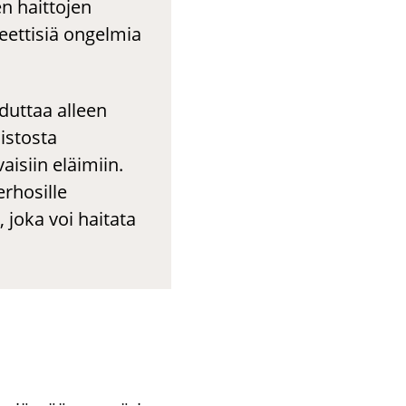
en haittojen
steettisiä ongelmia
hduttaa alleen
istosta
aisiin eläimiin.
erhosille
, joka voi haitata