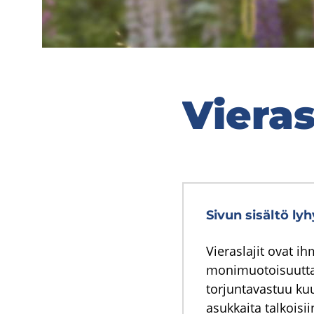
Vie­ras
Sivun sisältö lyh
Vieraslajit ovat i
monimuotoisuutta j
torjuntavastuu ku
asukkaita talkoisii