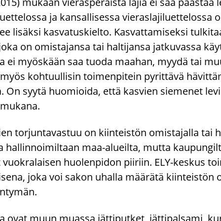
9/2015) mu­kaan vie­ras­pe­räis­tä lajia ei saa pääs­tää 
uet­te­los­sa ja kan­sal­li­ses­sa vie­ras­la­ji­luet­te­los­sa o
kee li­säk­si kas­va­tus­kiel­to. Kas­vat­ta­mi­sek­si tul­ki­ta
 joka on omis­ta­jan­sa tai hal­ti­jan­sa jat­ku­vas­sa käy
­la­je­ja ei myös­kään saa tuoda maa­han, myydä tai muu
 on myös koh­tuul­li­sin toi­men­pi­tein py­rit­tä­vä hä­vit­t
va. On syytä huo­mioi­da, että kas­vien sie­me­net le­viä
n mu­ka­na.
­jien tor­jun­ta­vas­tuu on kiin­teis­tön omis­ta­jal­la tai ha
e­ja hal­lin­noi­mil­taan maa-​alueilta, mutta kau­pun­gil­
uo­kra­lai­sen huo­len­pi­don pii­riin. ELY-​keskus toi­mii
­se­na, joka voi sakon uhal­la mää­rä­tä kiin­teis­tön om
in­ty­män.
­je­ja ovat muun muas­sa jät­ti­put­ket, jät­ti­pal­sa­mi, 