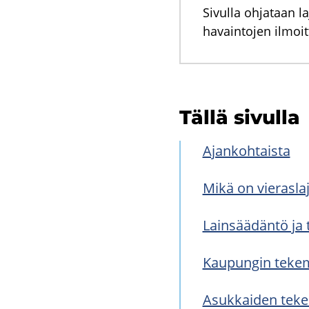
Sivulla ohjataan l
havaintojen ilmoitt
Tällä si­vul­la
Ajan­koh­tais­ta
Mikä on vie­ras­la­j
Lain­sää­dän­tö ja 
Kau­pun­gin te­ke­mä
Asuk­kai­den te­ke­m