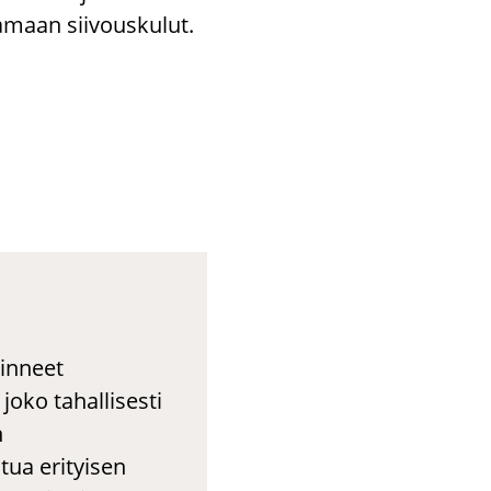
­maan sii­vous­ku­lut.
vinneet
joko tahallisesti
n
tua erityisen