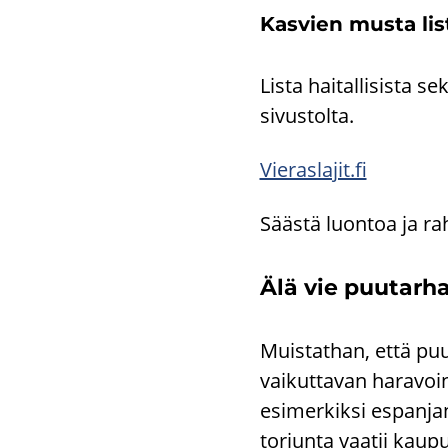
Kas­vien musta lis
Lista hai­tal­li­sis­ta sek
sivustolta.
Vie­ras­la­jit.fi
Sääs­tä luon­toa ja rahaa
Älä vie puu­tar­ha­jä
Muis­tat­han, että puu­
vai­kut­ta­van ha­ra­voin
esi­mer­kik­si es­pan­ja
tor­jun­ta vaa­tii kau­pu