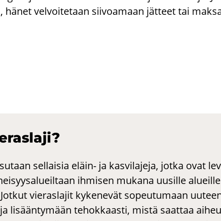
 hänet vel­voi­te­taan sii­voa­maan jät­teet tai mak­sa
ras­la­ji?
sutaan sellaisia eläin- ja kasvilajeja, jotka ovat le
nneisyysalueiltaan ihmisen mukana uusille alueille 
. Jotkut vieraslajit kykenevät sopeutumaan uutee
ja lisääntymään tehokkaasti, mistä saattaa aiheu