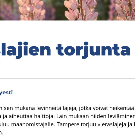
­la­jien tor­jun­ta
yesti
hmisen mukana levinneitä lajeja, jotka voivat heikentä
a aiheuttaa haittoja. Lain mukaan niiden leviäminen 
uluu maanomistajalle. Tampere torjuu vieraslajeja ja
n.