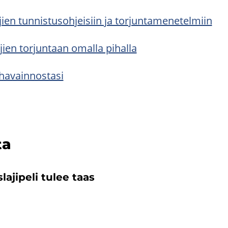
­jien tun­nis­tus­oh­jei­siin ja tor­jun­ta­me­ne­tel­miin
a­jien tor­jun­taan omal­la pi­hal­la
i­ha­vain­nos­ta­si
ta
a­ji­pe­li tulee taas