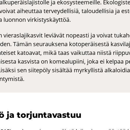
lkuperäislajistolle ja ekosysteemeille. Ekologist
 voivat aiheuttaa terveydellisiä, taloudellisia ja e
a luonnon virkistyskäyttöä.
n vieraslajikasvit leviävät nopeasti ja voivat tuka
den. Tämän seurauksena kotoperäisestä kasvilaj
teiset katoavat, mikä taas vaikuttaa niistä riippuv
isesta kasvista on komealupiini, joka ei kelpaa p
isäksi sen siitepöly sisältää myrkyllistä alkaloidia
äntymistä.
ö ja tor­jun­ta­vas­tuu