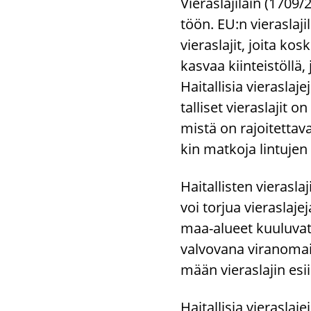
Vie­ras­la­ji­lain (170
töön. EU:n vie­ras­la­ji­l
vie­ras­la­jit, joita kos­
kas­vaa kiin­teis­töl­lä,
Hai­tal­li­sia vie­ras
tal­li­set vie­ras­la­jit
mis­tä on ra­joi­tet­ta­
kin mat­ko­ja lin­tu­je
Hai­tal­lis­ten vie­ras­la
voi tor­jua vie­ras­la­j
maa-​alueet kuu­lu­vat v
val­vo­va­na vi­ran­omai
mään vie­ras­la­jin esi
Hai­tal­li­sia vie­ras­la