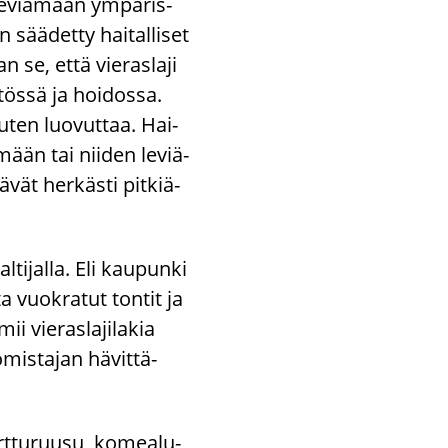
le­viä­mään ym­pä­ris­
n sää­det­ty hai­tal­li­set
an se, että vie­ras­la­ji
­tös­sä ja hoi­dos­sa.
­ten luo­vut­taa. Hai­
ä­mään tai nii­den le­viä­
­vät her­käs­ti pit­kiä­
l­ti­jal­la. Eli kau­pun­ki
ta vuo­kra­tut ton­tit ja
 vie­ras­la­ji­la­kia
is­ta­jan hä­vit­tä­
kurt­tu­ruusu, ko­mea­lu­