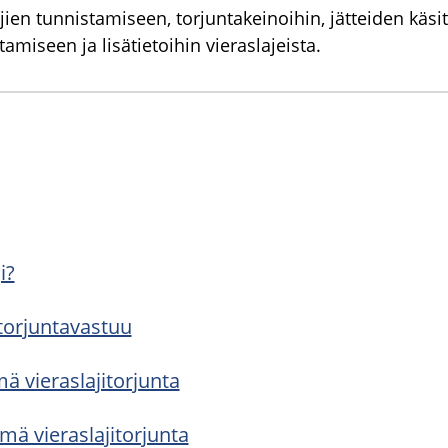
ajien tunnistamiseen, torjuntakeinoihin, jätteiden käsi
amiseen ja lisätietoihin vieraslajeista.
i?
tor­jun­ta­vas­tuu
 vie­ras­la­ji­tor­jun­ta
ä vie­ras­la­ji­tor­jun­ta