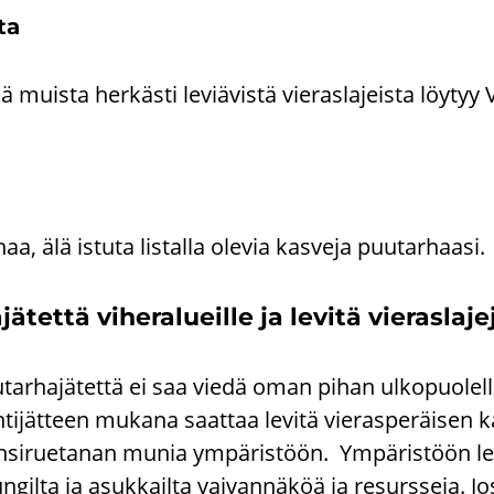
ta
ä muis­ta her­käs­ti le­viä­vis­tä vie­ras­la­jeis­ta löy­tyy Vie
, älä is­tu­ta lis­tal­la ole­via kas­ve­ja puu­tar­haa­si.
­tet­tä vi­he­ra­lueil­le ja le­vi­tä vie­ras­la­je­
tar­ha­jä­tet­tä ei saa viedä oman pihan ul­ko­puo­lel­l
­ti­jät­teen mu­ka­na saat­taa le­vi­tä vie­ras­pe­räi­sen 
n­si­rue­ta­nan munia ym­pä­ris­töön. Ym­pä­ris­töön le­v
n­gil­ta ja asuk­kail­ta vai­van­nä­köä ja re­surs­se­ja. J