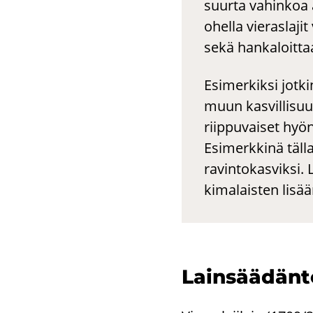
suurta vahinkoa a
ohella vieraslajit
sekä hankaloitta
Esimerkiksi jotki
muun kasvillisuu
riippuvaiset hyön
Esimerkkinä tälla
ravintokasviksi. L
kimalaisten lisä
Lain­sää­dän­t