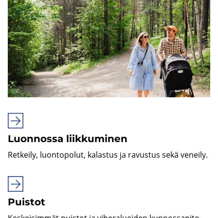
Luon­nos­sa liik­ku­mi­nen
Ret­kei­ly, luon­to­po­lut, ka­las­tus ja ra­vus­tus sekä ve­nei­ly.
Puis­tot
Kes­kei­sim­mät puis­tot ja vi­he­ra­luei­den kun­nos­sa­pi­to.