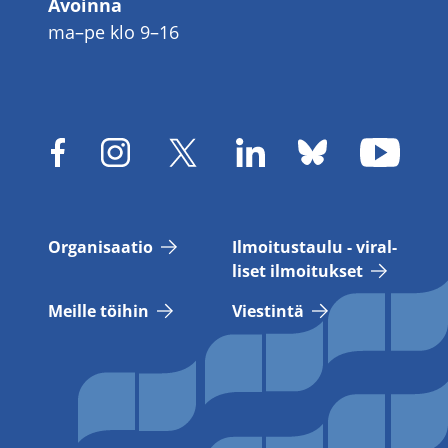
Avoinna
ma–pe klo 9–16
Or­ga­ni­saa­tio
Il­moi­tus­tau­lu - vi­ral­
li­set il­moi­tuk­set
Meil­le töi­hin
Vies­tin­tä