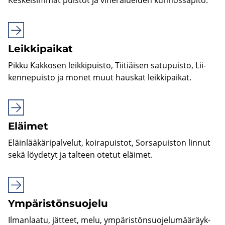
Leik­ki­pai­kat
Pikku Kak­ko­sen leik­ki­puis­to, Tii­tiäi­sen sa­tu­puis­to, Lii­
ken­ne­puis­to ja monet muut haus­kat leik­ki­pai­kat.
Eläi­met
Eläin­lää­kä­ri­pal­ve­lut, koi­ra­puis­tot, Sors­a­puis­ton lin­nut
sekä löy­de­tyt ja tal­teen ote­tut eläi­met.
Ym­pä­ris­tön­suo­je­lu
Il­man­laa­tu, jät­teet, melu, ym­pä­ris­tön­suo­je­lu­mää­räyk­