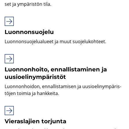
set ja ym­pä­ris­tön tila.
Luon­non­suo­je­lu
Luon­non­suo­je­lua­lu­eet ja muut suo­je­lu­koh­teet.
Luon­non­hoi­to, en­nal­lis­ta­mi­nen ja
uusioelin­ympäristöt
Luon­non­hoi­don, en­nal­lis­ta­mi­sen ja uusio­eli­nym­pä­ris­
tö­jen toi­mia ja hank­kei­ta.
Vie­ras­la­jien tor­jun­ta