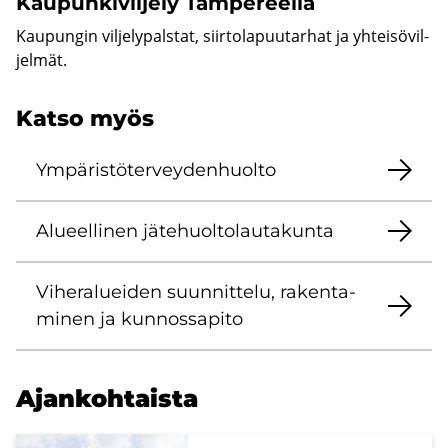
Kau­pun­ki­vil­je­ly Tam­pe­reel­la
Kau­pun­gin vil­je­ly­pals­tat, siir­to­la­puu­tar­hat ja yh­tei­sö­vil­
jel­mät.
Katso myös
Ym­pä­ris­tö­ter­vey­den­huol­to
Alu­eel­li­nen jä­te­huol­to­lau­ta­kun­ta
Vi­he­ra­luei­den suun­nit­te­lu, ra­ken­ta­
mi­nen ja kun­nos­sa­pi­to
Ajan­koh­tais­ta