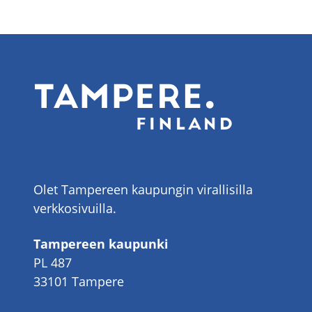
Olet Tampereen kaupungin virallisilla
verkkosivuilla.
Tampereen kaupunki
PL 487
33101 Tampere