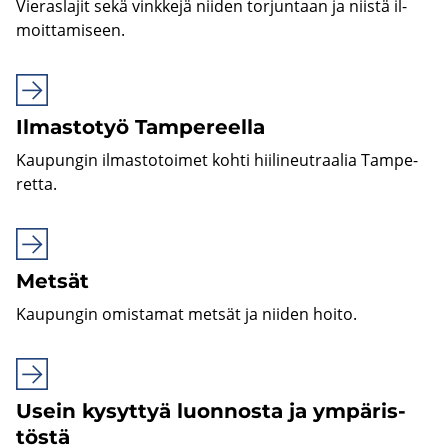
Vie­ras­la­jit sekä vink­ke­jä nii­den tor­jun­taan ja niis­tä il­
moit­ta­mi­seen.
Il­mas­to­työ Tam­pe­reel­la
Kau­pun­gin il­mas­to­toi­met kohti hii­li­neut­raa­lia Tam­pe­
ret­ta.
Met­sät
Kau­pun­gin omis­ta­mat met­sät ja nii­den hoito.
Usein ky­syt­tyä luon­nos­ta ja ym­pä­ris­
tös­tä