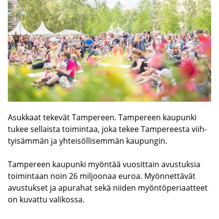
Asuk­kaat te­ke­vät Tam­pe­reen. Tam­pe­reen kau­pun­ki
tukee sel­lais­ta toi­min­taa, joka tekee Tam­pe­rees­ta viih­
tyi­säm­män ja yh­tei­söl­li­sem­män kau­pun­gin.
Tam­pe­reen kau­pun­ki myön­tää vuo­sit­tain avus­tuk­sia
toi­min­taan noin 26 mil­joo­naa euroa. Myön­net­tä­vät
avus­tuk­set ja apu­ra­hat sekä nii­den myön­tö­pe­ri­aat­teet
on ku­vat­tu va­li­kos­sa.