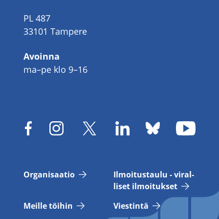
PL 487
33101 Tampere
Avoinna
ma–pe klo 9–16
Or­ga­ni­saa­tio
Il­moi­tus­tau­lu - vi­ral­
li­set il­moi­tuk­set
Meil­le töi­hin
Vies­tin­tä