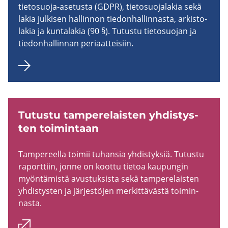
tietosuoja-​asetusta (GDPR), tie­to­suo­ja­la­kia sekä
lakia jul­ki­sen hal­lin­non tie­don­hal­lin­nas­ta, ar­kis­to­
la­kia ja kun­ta­la­kia (90 §). Tu­tus­tu tie­to­suo­jan ja
tie­don­hal­lin­nan pe­ri­aat­tei­siin.
Tu­tus­tu tam­pe­re­lais­ten yh­dis­tys­
ten toi­min­taan
Tam­pe­reel­la toi­mii tu­han­sia yh­dis­tyk­siä. Tu­tus­tu
ra­port­tiin, jonne on koot­tu tie­toa kau­pun­gin
myön­tä­mis­tä avus­tuk­sis­ta sekä tam­pe­re­lais­ten
yh­dis­tys­ten ja jär­jes­tö­jen mer­kit­tä­väs­tä toi­min­
nas­ta.