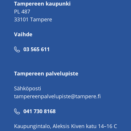
Tampereen kaupunki
PL 487
33101 Tampere
Vaihde
Puhelinnumero
03 565 611
Tampereen palvelupiste
Sähköposti
tampereenpalvelupiste@tampere.fi
Puhelinnumero
041 730 8168
Kaupungintalo, Aleksis Kiven katu 14–16 C