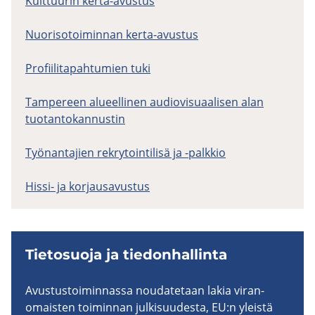
Kulttuurin kerta-avustus
Nuorisotoiminnan kerta-avustus
Profiilitapahtumien tuki
Tampereen alueellinen audiovisuaalisen alan
tuotantokannustin
Työnantajien rekrytointilisä ja -palkkio
Hissi- ja korjausavustus
Tie­to­suo­ja ja tie­don­hal­lin­ta
Avus­tus­toi­min­nas­sa nou­da­te­taan lakia vi­ran­
omais­ten toi­min­nan jul­ki­suu­des­ta, EU:n yleis­tä