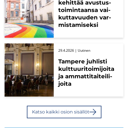
ke­hit­tää avus­tus­
toi­min­taan­sa vai­
kut­ta­vuu­den var­
mis­ta­mi­sek­si
29.4.2026
| Uu­ti­nen
Tam­pe­re juh­lis­ti
kult­tuu­ri­toi­mi­joi­ta
ja am­mat­ti­tai­tei­li­
joi­ta
Katso kaik­ki osion si­säl­löt