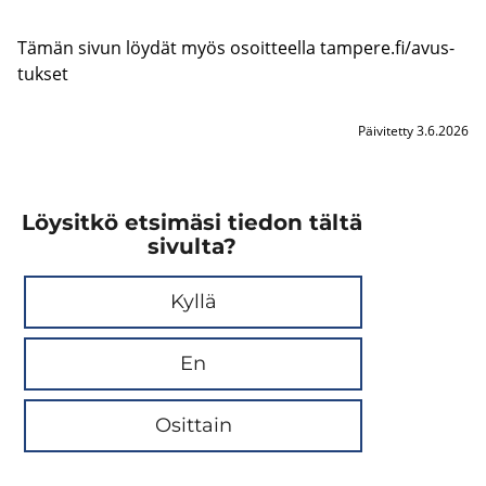
Tämän sivun löy­dät myös osoit­teel­la tam­pe­re.fi/avus­
tuk­set
Päivitetty 3.6.2026
Löysitkö etsimäsi tiedon tältä
sivulta?
Kyllä
En
Osittain