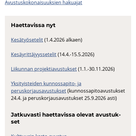
Avus­tus­ko­ko­nai­suuk­sien ha­kua­jat
Haet­ta­vis­sa nyt
Kesätyösetelit
(1.4.2026 alkaen)
Kesäyrittäjyyssetelit
(14.4.-15.5.2026)
Liikunnan projektiavustukset
(1.1.-30.11.2026)
Yksityisteiden kunnossapito- ja
peruskorjausavustukset
(kunnossapitoavustukset
24.4. ja peruskorjausavustukset 25.9.2026 asti)
Jat­ku­vas­ti haet­ta­vis­sa ole­vat avus­tuk­
set