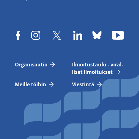
Or­ga­ni­saa­tio
Il­moi­tus­tau­lu - vi­ral­
li­set il­moi­tuk­set
Meil­le töi­hin
Vies­tin­tä