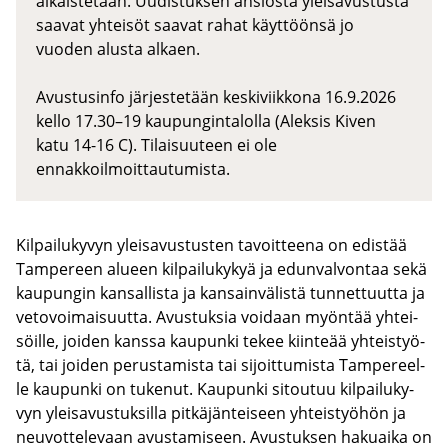
aikaistetaan. Uudistuksen ansiosta yleisavustusta
saavat yhteisöt saavat rahat käyttöönsä jo
vuoden alusta alkaen.
Avustusinfo järjestetään keskiviikkona 16.9.2026
kello 17.30–19 kaupungintalolla (Aleksis Kiven
katu 14-16 C). Tilaisuuteen ei ole
ennakkoilmoittautumista.
Kil­pai­lu­ky­vyn ylei­sa­vus­tus­ten ta­voit­tee­na on edis­tää
Tam­pe­reen alu­een kil­pai­lu­ky­kyä ja edun­val­von­taa sekä
kau­pun­gin kan­sal­lis­ta ja kan­sain­vä­lis­tä tun­net­tuut­ta ja
ve­to­voi­mai­suut­ta. Avus­tuk­sia voi­daan myön­tää yh­tei­
söil­le, joi­den kans­sa kau­pun­ki tekee kiin­te­ää yh­teis­työ­
tä, tai joi­den pe­rus­ta­mis­ta tai si­joit­tu­mis­ta Tam­pe­reel­
le kau­pun­ki on tu­ke­nut. Kau­pun­ki si­tou­tuu kil­pai­lu­ky­
vyn ylei­sa­vus­tuk­sil­la pit­kä­jän­tei­seen yh­teis­työ­hön ja
neu­vot­te­le­vaan avus­ta­mi­seen. Avus­tuk­sen ha­kuai­ka on