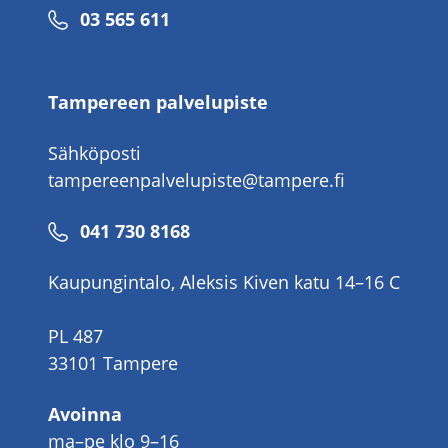
Puhelinnumero
03 565 611
Tampereen palvelupiste
Sähköposti
tampereenpalvelupiste@tampere.fi
Puhelinnumero
041 730 8168
Kaupungintalo, Aleksis Kiven katu 14–16 C
PL 487
33101 Tampere
Avoinna
ma–pe klo 9–16