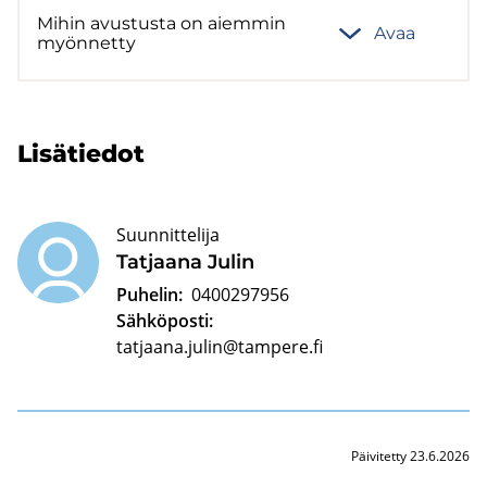
Mihin avus­tus­ta on ai­em­min
Avaa
myön­net­ty
Li­sä­tie­dot
Suunnittelija
Tat­jaa­na Julin
Puhelin:
0400297956
Sähköposti:
tatjaana.julin@tampere.fi
Päivitetty 23.6.2026