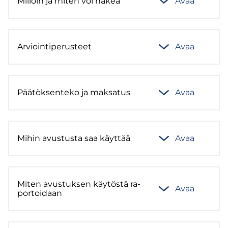
Mil­loin ja miten voi hakea
Avaa
Ar­vioin­ti­pe­rus­teet
Avaa
Pää­tök­sen­te­ko ja mak­sa­tus
Avaa
Mihin avus­tus­ta saa käyt­tää
Avaa
Miten avus­tuk­sen käy­tös­tä ra­
Avaa
por­toi­daan