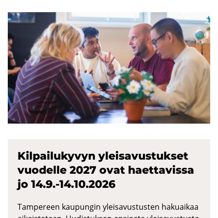
Kil­pai­lu­ky­vyn ylei­sa­vus­tuk­set
vuo­del­le 2027 ovat haet­ta­vis­sa
jo 14.9.-14.10.2026
Tampereen kaupungin yleisavustusten hakuaikaa