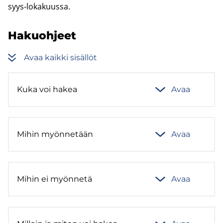
syys-​lokakuussa.
Ha­kuoh­jeet
Avaa kaik­ki si­säl­löt
Kuka voi hakea
Avaa
Mihin myön­ne­tään
Avaa
Mihin ei myön­ne­tä
Avaa