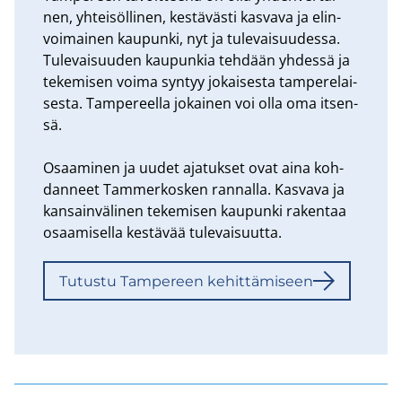
nen, yh­tei­söl­li­nen, kes­tä­väs­ti kas­va­va ja elin­
voi­mai­nen kau­pun­ki, nyt ja tu­le­vai­suu­des­sa.
Tu­le­vai­suu­den kau­pun­kia teh­dään yh­des­sä ja
te­ke­mi­sen voima syn­tyy jo­kai­ses­ta tam­pe­re­lai­
ses­ta. Tam­pe­reel­la jo­kai­nen voi olla oma it­sen­
sä.
Osaa­mi­nen ja uudet aja­tuk­set ovat aina koh­
dan­neet Tam­mer­kos­ken ran­nal­la. Kas­va­va ja
kan­sain­vä­li­nen te­ke­mi­sen kau­pun­ki ra­ken­taa
osaa­mi­sel­la kes­tä­vää tu­le­vai­suut­ta.
Tu­tus­tu Tam­pe­reen ke­hit­tä­mi­seen