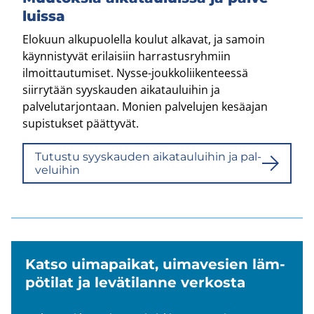
luis­sa
Elokuun alkupuolella koulut alkavat, ja samoin
käynnistyvät erilaisiin harrastusryhmiin
ilmoittautumiset. Nysse-​joukkoliikenteessä
siirrytään syyskauden aikatauluihin ja
palvelutarjontaan. Monien palvelujen kesäajan
supistukset päättyvät.
Tu­tus­tu syys­kau­den ai­ka­tau­lui­hin ja pal­
ve­lui­hin
Katso ui­ma­pai­kat, ui­ma­ve­sien läm­
pö­ti­lat ja le­vä­ti­lan­ne ver­kos­ta