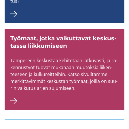
tus?
Työ­maat, jotka vai­kut­ta­vat kes­kus­
tas­sa liik­ku­mi­seen
Tam­pe­reen kes­kus­taa ke­hi­te­tään jat­ku­vas­ti, ja ra­
ken­nus­työt tuo­vat mu­ka­naan muu­tok­sia lii­ken­
tee­seen ja kul­ku­reit­tei­hin. Katso si­vuil­tam­me
mer­kit­tä­vim­mät kes­kus­tan työ­maat, joil­la on suu­
rin vai­ku­tus arjen su­ju­mi­seen.