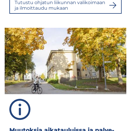
Tu­tus­tu oh­ja­tun lii­kun­nan va­li­koi­maan
ja il­moit­tau­du mu­kaan
Muu­tok­sia ai­ka­tau­luis­sa ja pal­ve­