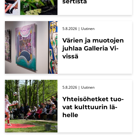
ser­tis­ta
5.8.2026
| Uu­ti­nen
Vä­rien ja muo­to­jen
juh­laa Gal­le­ria Vi­
vis­sä
5.8.2026
| Uu­ti­nen
Yh­tei­sö­het­ket tuo­
vat kult­tuu­rin lä­
hel­le