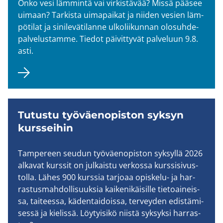
Onko vesi läm­min­tä vai vir­kis­tä­vää? Missä pää­see
ui­maan? Tar­kis­ta ui­ma­pai­kat ja nii­den ve­sien läm­
pö­ti­lat ja si­ni­le­vä­ti­lan­ne ul­ko­lii­kun­nan olo­suh­de­
pal­ve­lus­tam­me. Tie­dot päi­vit­ty­vät pal­ve­luun 9.8.
asti.
Tu­tus­tu työ­väen­opis­ton syk­syn
kurs­sei­hin
Tam­pe­reen seu­dun työ­väen­opis­ton syk­syl­lä 2026
al­ka­vat kurs­sit on jul­kais­tu ver­kos­sa kurs­si­si­vus­
tol­la. Lähes 900 kurs­sia tar­jo­aa opiskelu-​ ja har­
ras­tus­mah­dol­li­suuk­sia kai­ke­ni­käi­sil­le tie­toai­neis­
sa, tai­tees­sa, kä­den­tai­dois­sa, ter­vey­den edis­tä­mi­
ses­sä ja kie­lis­sä. Löy­tyi­si­kö niis­tä syk­syk­si har­ras­