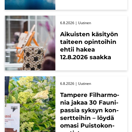
6.8.2026
| Uu­ti­nen
Ai­kuis­ten kä­si­työn
tai­teen opin­toi­hin
ehtii hakea
12.8.2026 saak­ka
6.8.2026
| Uu­ti­nen
Tam­pe­re Fil­har­mo­
nia jakaa 30 Fau­ni­
pas­sia syk­syn kon­
sert­tei­hin – löydä
omasi Puis­to­kon­