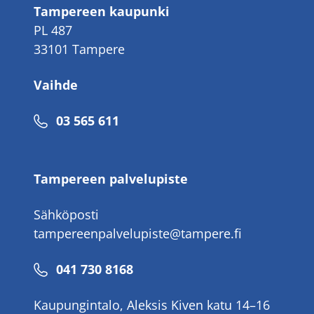
Tampereen kaupunki
PL 487
33101 Tampere
Vaihde
Puhelinnumero
03 565 611
Tampereen palvelupiste
Sähköposti
tampereenpalvelupiste@tampere.fi
Puhelinnumero
041 730 8168
Kaupungintalo, Aleksis Kiven katu 14–16