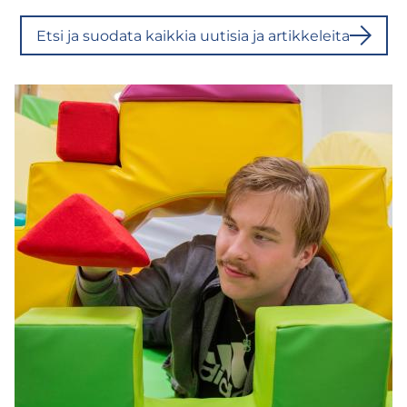
Etsi ja suo­da­ta kaik­kia uu­ti­sia ja ar­tik­ke­lei­ta