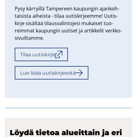
Pysy kär­ryil­lä Tam­pe­reen kau­pun­gin ajan­koh­
tai­sis­ta ai­heis­ta - tilaa uu­tis­kir­jeem­me! Uu­tis­
kir­je si­säl­tää ti­laus­va­lin­to­je­si mu­kai­set tuo­
reim­mat kau­pun­gin uu­ti­set ja ar­tik­ke­lit verk­ko­
si­vuil­tam­me.
Tilaa uu­tis­kir­je
Lue lisää uu­tis­kir­jees­tä
Löydä tie­toa alueit­tain ja eri