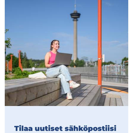
Tilaa uu­ti­set säh­kö­pos­tii­si