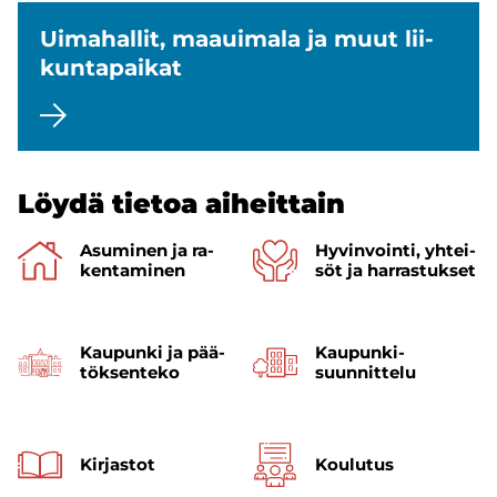
Ui­ma­hal­lit, maa­ui­ma­la ja muut lii­
kun­ta­pai­kat
Löydä tie­toa ai­heit­tain
Asu­mi­nen ja ra­
Hy­vin­voin­ti, yh­tei­
ken­ta­mi­nen
söt ja har­ras­tuk­set
Kau­pun­ki ja pää­
Kaupunki­
tök­sen­te­ko
suunnittelu
Kir­jas­tot
Kou­lu­tus