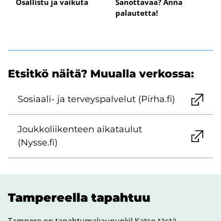
Osallistu ja vaikuta
Sanottavaa? Anna
palautetta!
Et­sit­kö näitä? Muu­al­la ver­kos­sa:
Sosiaali-​ ja ter­veys­pal­ve­lut (Pirha.fi)
Jouk­ko­lii­ken­teen ai­ka­tau­lut
(Nysse.fi)
Tam­pe­reel­la ta­pah­tuu