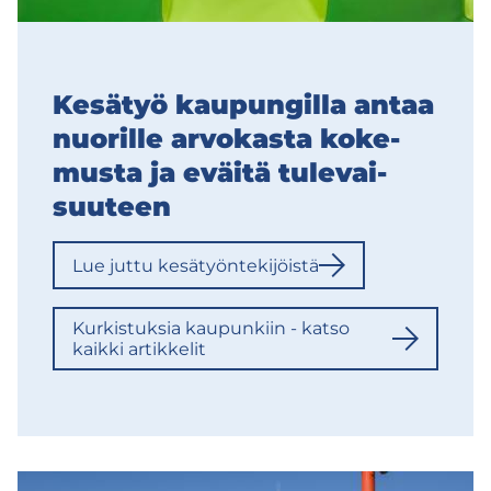
Ke­sä­työ kau­pun­gil­la antaa
nuo­ril­le ar­vo­kas­ta ko­ke­
mus­ta ja eväi­tä tu­le­vai­
suu­teen
Lue juttu ke­sä­työn­te­ki­jöis­tä
Kur­kis­tuk­sia kau­pun­kiin - katso
kaik­ki ar­tik­ke­lit