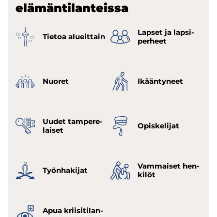
elä­män­ti­lan­teis­sa
Lap­set ja lap­si­
Tie­toa alueit­tain
per­heet
Nuo­ret
Ikään­ty­neet
Uudet tam­pe­re­
Opis­ke­li­jat
lai­set
Vam­mai­set hen­
Työn­ha­ki­jat
ki­löt
Apua krii­si­ti­lan­