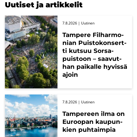
Uu­ti­set ja ar­tik­ke­lit
7.8.2026
| Uu­ti­nen
Tam­pe­re Fil­har­mo­
nian Puis­to­kon­sert­
ti kut­suu Sors­a­
puis­toon – saa­vut­
han pai­kal­le hy­vis­sä
ajoin
7.8.2026
| Uu­ti­nen
Tam­pe­reen ilma on
Eu­roo­pan kau­pun­
kien puh­taim­pia