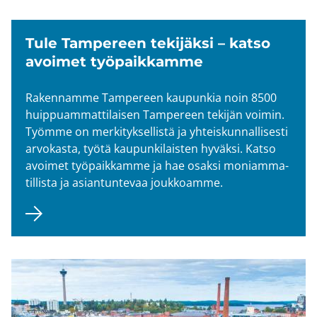
Tule Tam­pe­reen te­ki­jäk­si – katso
avoi­met työ­paik­kam­me
Ra­ken­nam­me Tam­pe­reen kau­pun­kia noin 8500
huip­puam­mat­ti­lai­sen Tam­pe­reen te­ki­jän voi­min.
Työm­me on mer­ki­tyk­sel­lis­tä ja yh­teis­kun­nal­li­ses­ti
ar­vo­kas­ta, työtä kau­pun­ki­lais­ten hy­väk­si. Katso
avoi­met työ­paik­kam­me ja hae osak­si mo­niam­ma­
til­lis­ta ja asian­tun­te­vaa jouk­koam­me.