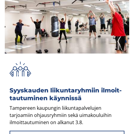
Syys­kau­den lii­kun­ta­ryh­miin il­moit­
tau­tu­mi­nen käyn­nis­sä
Tampereen kaupungin liikuntapalvelujen
tarjoamiin ohjausryhmiin sekä uimakouluihin
ilmoittautuminen on alkanut 3.8.