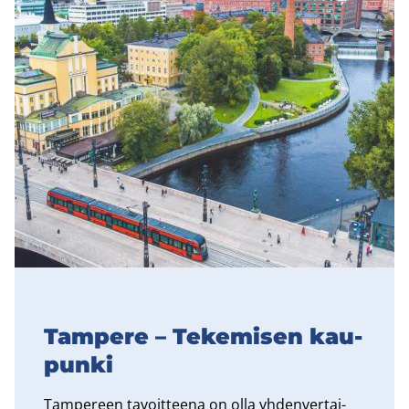
Tam­pe­re – Te­ke­mi­sen kau­
pun­ki
Tam­pe­reen ta­voit­tee­na on olla yh­den­ver­tai­