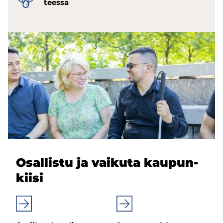
tees­sa
Osal­lis­tu ja vai­ku­ta kau­pun­
kii­si