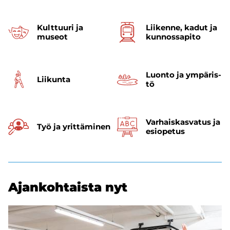
Kult­tuu­ri ja
Lii­ken­ne, kadut ja
museot
kun­nos­sa­pi­to
Luon­to ja ym­pä­ris­
Lii­kun­ta
tö
Varhais­kasvatus ja
Työ ja yrit­tä­mi­nen
esi­opetus
Ajan­koh­tais­ta nyt