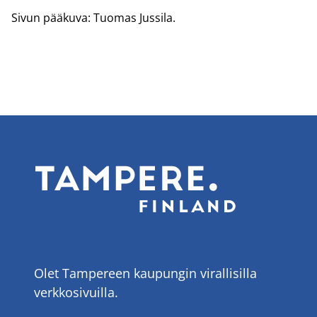
Sivun pää­ku­va: Tuo­mas Jus­si­la.
Olet Tampereen kaupungin virallisilla
verkkosivuilla.