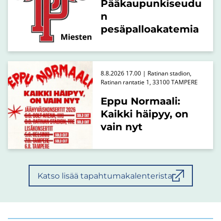
Pääkaupunkiseudu
n
pesäpalloakatemia
8.8.2026 17.00 | Ratinan stadion,
Ratinan rantatie 1, 33100 TAMPERE
Eppu Normaali:
Kaikki häipyy, on
vain nyt
Katso lisää tapahtumakalenterista