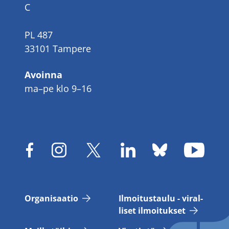
C
PL 487
33101 Tampere
Avoinna
ma–pe klo 9–16
Or­ga­ni­saa­tio
Il­moi­tus­tau­lu - vi­ral­
li­set il­moi­tuk­set