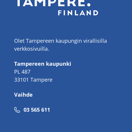
Olet Tampereen kaupungin virallisilla
verkkosivuilla.
Tampereen kaupunki
PL 487
33101 Tampere
Vaihde
Puhelinnumero
03 565 611