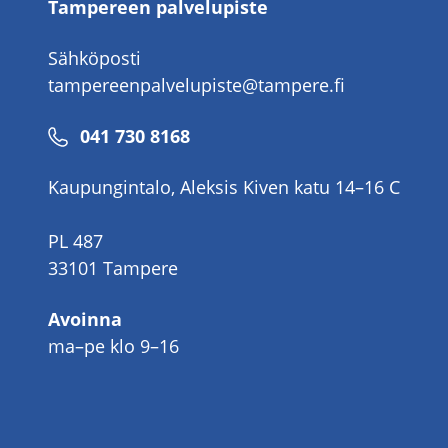
Tampereen palvelupiste
Sähköposti
tampereenpalvelupiste@tampere.fi
Puhelinnumero
041 730 8168
Kaupungintalo, Aleksis Kiven katu 14–16 C
PL 487
33101 Tampere
Avoinna
ma–pe klo 9–16