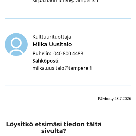
sirpa.naumanen@tampere.fi
Kulttuurituottaja
Milka Uusi­ta­lo
Puhelin:
040 800 4488
Sähköposti:
milka.uusitalo@tampere.fi
Päivitetty 23.7.2026
Löysitkö etsimäsi tiedon tältä
sivulta?