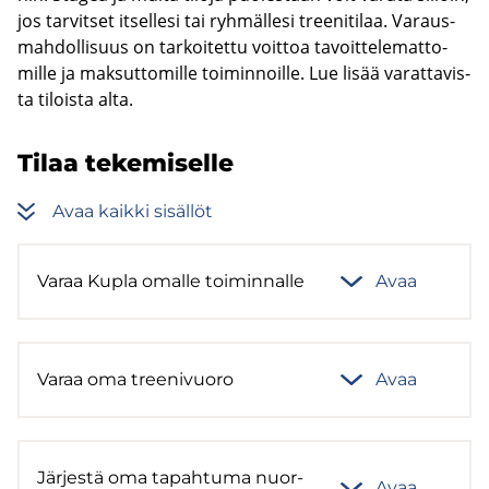
jos tar­vit­set it­sel­le­si tai ryh­mäl­le­si tree­ni­ti­laa. Va­raus­
mah­dol­li­suus on tar­koi­tet­tu voit­toa ta­voit­te­le­mat­to­
mil­le ja mak­sut­to­mil­le toi­min­noil­le. Lue lisää va­rat­ta­vis­
ta ti­lois­ta alta.
Tilaa te­ke­mi­sel­le
Avaa kaik­ki si­säl­löt
Varaa Kupla omal­le toi­min­nal­le
Avaa
Varaa oma tree­ni­vuo­ro
Avaa
Jär­jes­tä oma ta­pah­tu­ma nuor­
Avaa