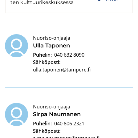
ten kult­tuu­ri­kes­kuk­ses­sa
Nuoriso-ohjaaja
Ulla Ta­po­nen
Puhelin:
040 632 8090
Sähköposti:
ulla.taponen@tampere.fi
Nuoriso-ohjaaja
Sirpa Nau­ma­nen
Puhelin:
040 806 2321
Sähköposti: