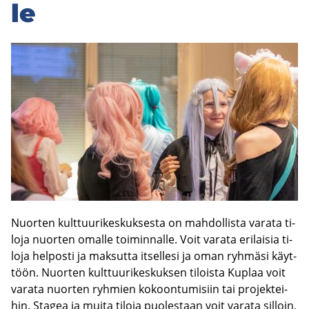
sivuvalikkoon
le
Nuor­ten kult­tuu­ri­kes­kuk­ses­ta on mah­dol­lis­ta va­ra­ta ti­
lo­ja nuor­ten omal­le toi­min­nal­le. Voit va­ra­ta eri­lai­sia ti­
lo­ja hel­pos­ti ja mak­sut­ta it­sel­le­si ja oman ryh­mä­si käyt­
töön. Nuor­ten kult­tuu­ri­kes­kuk­sen ti­lois­ta Kuplaa voit
va­ra­ta nuor­ten ryh­mien ko­koon­tu­mi­siin tai pro­jek­tei­
hin. Sta­gea ja muita ti­lo­ja puo­les­taan voit va­ra­ta sil­loin,