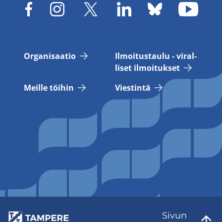
Or­ga­ni­saa­tio
Il­moi­tus­tau­lu - vi­ral­
li­set il­moi­tuk­set
Meil­le töi­hin
Vies­tin­tä
Sivun