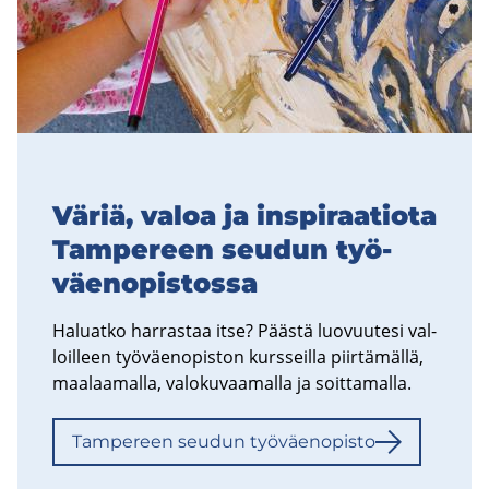
Väriä, valoa ja ins­pi­raa­tio­ta
Tam­pe­reen seu­dun työ­
väen­opis­tos­sa
Ha­luat­ko har­ras­taa itse? Pääs­tä luo­vuu­te­si val­
loil­leen työ­väen­opis­ton kurs­seil­la piir­tä­mäl­lä,
maa­laa­mal­la, va­lo­ku­vaa­mal­la ja soit­ta­mal­la.
Tam­pe­reen seu­dun työ­väen­opis­to