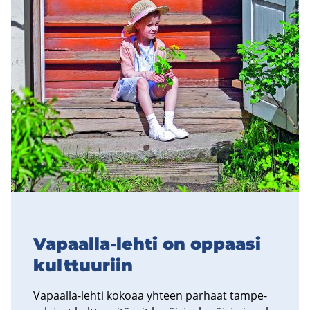
Vapaalla-​lehti on op­paa­si
kult­tuu­riin
Vapaalla-​lehti ko­ko­aa yh­teen par­haat tam­pe­