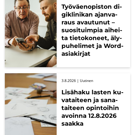
Työ­väen­opis­ton di­
gikli­ni­kan ajan­va­
raus avau­tu­nut –
suo­si­tuim­pia ai­hei­
ta tie­to­ko­neet, äly­
pu­he­li­met ja Word-​
asiakirjat
3.8.2026
| Uu­ti­nen
Li­sä­ha­ku las­ten ku­
va­tai­teen ja sa­na­
tai­teen opin­toi­hin
avoin­na 12.8.2026
saak­ka