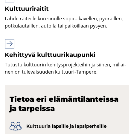
Kult­tuu­ri­rai­tit
Lähde rai­teil­le kun si­nul­le sopii – kä­vel­len, pyö­räil­len,
pot­ku­lau­tail­len, au­tol­la tai pai­koil­laan py­syen.
Ke­hit­ty­vä kult­tuu­ri­kau­pun­ki
Tu­tus­tu kult­tuu­rin ke­hi­tys­pro­jek­tei­hin ja sii­hen, mil­lai­
nen on tu­le­vai­suu­den kulttuuri-​Tampere.
Tie­toa eri elä­män­ti­lan­teis­sa
ja tar­peis­sa
Kult­tuu­ria lap­sil­le ja lap­si­per­heil­le