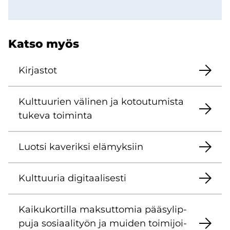
Katso myös
Kir­jas­tot
Kult­tuu­rien vä­li­nen ja ko­tou­tu­mis­ta
tu­ke­va toi­min­ta
Luot­si ka­ve­rik­si elä­myk­siin
Kult­tuu­ria di­gi­taa­li­ses­ti
Kai­ku­kor­til­la mak­sut­to­mia pää­sy­lip­
pu­ja so­si­aa­li­työn ja mui­den toi­mi­joi­