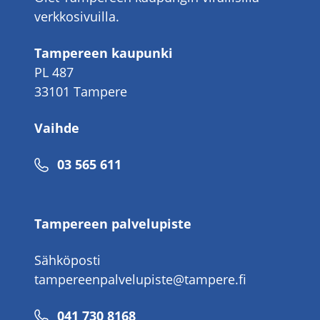
verkkosivuilla.
Tampereen kaupunki
PL 487
33101 Tampere
Vaihde
Puhelinnumero
03 565 611
Tampereen palvelupiste
Sähköposti
tampereenpalvelupiste@tampere.fi
Puhelinnumero
041 730 8168