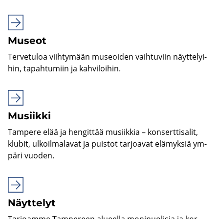
Museot
Ter­ve­tu­loa viih­ty­mään museoi­den vaih­tu­viin näyt­te­lyi­
hin, ta­pah­tu­miin ja kah­vi­loi­hin.
Musiik­ki
Tam­pe­re elää ja hen­git­tää musiik­kia – kon­sert­ti­sa­lit,
klu­bit, ul­koil­ma­la­vat ja puis­tot tar­joa­vat elä­myk­siä ym­
pä­ri vuo­den.
Näyt­te­lyt
Tar­joam­me Tam­pe­reen alu­eel­la mo­ni­puo­li­sia ja kor­