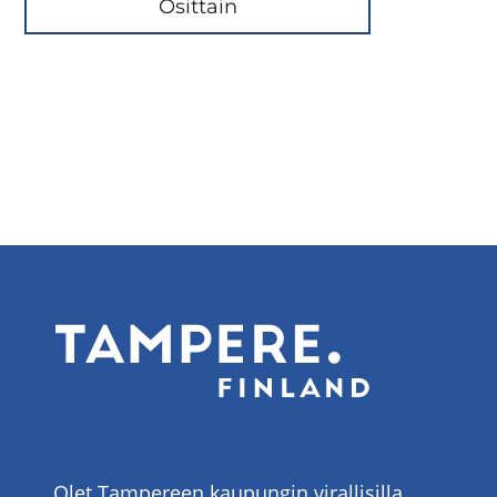
Osittain
Olet Tampereen kaupungin virallisilla