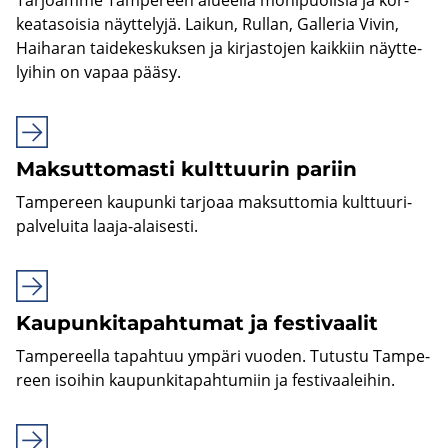
kea­ta­soi­sia näyt­te­ly­jä. Lai­kun, Rul­lan, Gal­le­ria Vivin,
Hai­ha­ran tai­de­kes­kuk­sen ja kir­jas­to­jen kaik­kiin näyt­te­
lyi­hin on vapaa pääsy.
Mak­sut­to­mas­ti kult­tuu­rin pa­riin
Tam­pe­reen kau­pun­ki tar­jo­aa mak­sut­to­mia kult­tuu­ri­
pal­ve­lui­ta laaja-​alaisesti.
Kaupunkitapahtu­mat ja fes­ti­vaa­lit
Tam­pe­reel­la ta­pah­tuu ym­pä­ri vuo­den. Tu­tus­tu Tam­pe­
reen isoi­hin kau­pun­ki­ta­pah­tu­miin ja fes­ti­vaa­lei­hin.