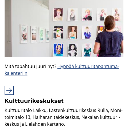
Mitä ta­pah­tuu juuri nyt?
Hyp­pää kult­tuu­ri­ta­pah­tu­ma­
ka­len­te­riin
Kult­tuu­ri­kes­kuk­set
Kult­tuu­ri­ta­lo Laik­ku, Las­ten­kult­tuu­ri­kes­kus Rulla, Mo­ni­
toi­mi­ta­lo 13, Hai­ha­ran tai­de­kes­kus, Ne­ka­lan kult­tuu­ri­
kes­kus ja Lie­lah­den kar­ta­no.