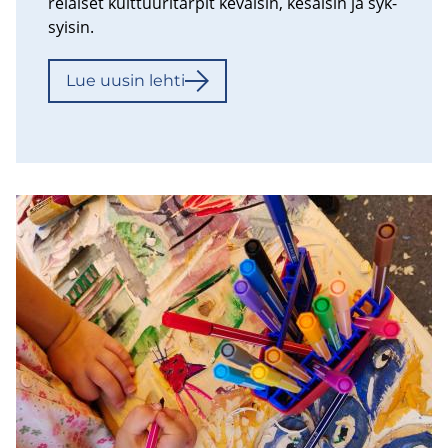
re­lai­set kult­tuu­ri­tär­pit ke­väi­sin, ke­säi­sin ja syk­
syi­sin.
Lue uusin lehti