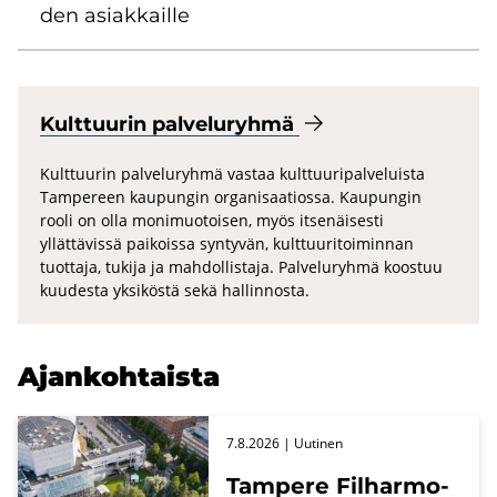
den asiak­kail­le
Kult­tuu­rin pal­ve­lu­ryh­mä
Kulttuurin palveluryhmä vastaa kulttuuripalveluista
Tampereen kaupungin organisaatiossa. Kaupungin
rooli on olla monimuotoisen, myös itsenäisesti
yllättävissä paikoissa syntyvän, kulttuuritoiminnan
tuottaja, tukija ja mahdollistaja. Palveluryhmä koostuu
kuudesta yksiköstä sekä hallinnosta.
Ajan­koh­tais­ta
7.8.2026
| Uu­ti­nen
Tam­pe­re Fil­har­mo­