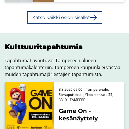
Katso kaik­ki osion si­säl­löt
Kult­tuu­ri­ta­pah­tu­mia
Tapahtumat avautuvat Tampereen alueen
tapahtumakalenteriin. Tampereen kaupunki ei vastaa
muiden tapahtumajärjestäjien tapahtumista.
8.8.2026 09.00 | Tampere-talo,
Sorsapuistosali, Yliopistonkatu 55,
33101 TAMPERE
Game On -
kesänäyttely