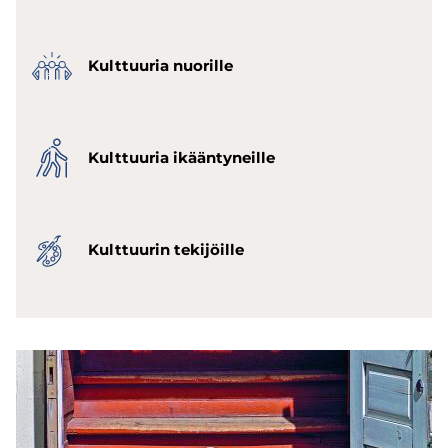
Kult­tuu­ria nuo­ril­le
Kult­tuu­ria ikään­ty­neil­le
Kult­tuu­rin te­ki­jöil­le