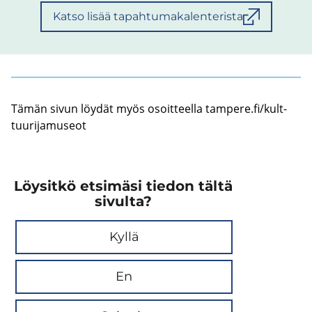
Katso lisää tapahtumakalenterista
Tämän sivun löy­dät myös osoit­teel­la tam­pe­re.fi/kult­
tuu­ri­ja­museot
Löysitkö etsimäsi tiedon tältä
sivulta?
Kyllä
En