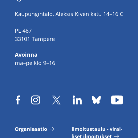
Kaupungintalo, Aleksis Kiven katu 14–16 C
PL 487
33101 Tampere
Avoinna
ma–pe klo 9–16
Or­ga­ni­saa­tio
Il­moi­tus­tau­lu - vi­ral­
li­set il­moi­tuk­set