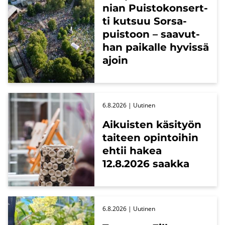
nian Puis­to­kon­sert­
ti kut­suu Sors­a­
puis­toon – saa­vut­
han pai­kal­le hy­vis­sä
ajoin
6.8.2026
| Uu­ti­nen
Ai­kuis­ten kä­si­työn
tai­teen opin­toi­hin
ehtii hakea
12.8.2026 saak­ka
6.8.2026
| Uu­ti­nen