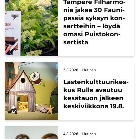
Tam­pe­re Fil­har­mo­
nia jakaa 30 Fau­ni­
pas­sia syk­syn kon­
sert­tei­hin – löydä
omasi Puis­to­kon­
ser­tis­ta
5.8.2026
| Uu­ti­nen
Las­ten­kult­tuu­ri­kes­
kus Rulla avau­tuu
ke­sä­tauon jäl­keen
kes­ki­viik­ko­na 19.8.
4.8.2026
| Uu­ti­nen