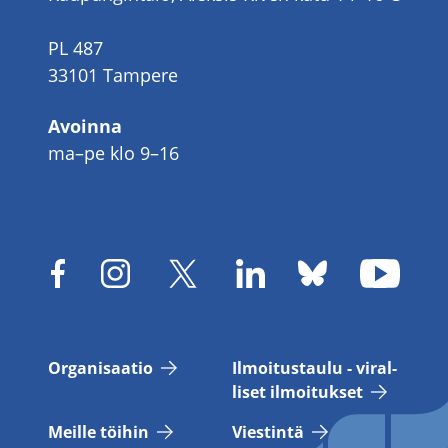
PL 487
33101 Tampere
Avoinna
ma–pe klo 9–16
Or­ga­ni­saa­tio
Il­moi­tus­tau­lu - vi­ral­
li­set il­moi­tuk­set
Meil­le töi­hin
Vies­tin­tä