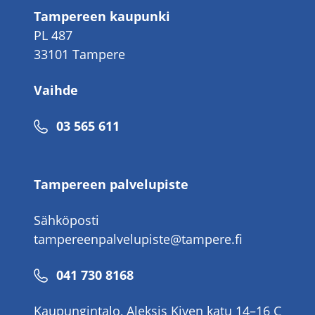
Tampereen kaupunki
PL 487
33101 Tampere
Vaihde
Puhelinnumero
03 565 611
Tampereen palvelupiste
Sähköposti
tampereenpalvelupiste@tampere.fi
Puhelinnumero
041 730 8168
Kaupungintalo, Aleksis Kiven katu 14–16 C