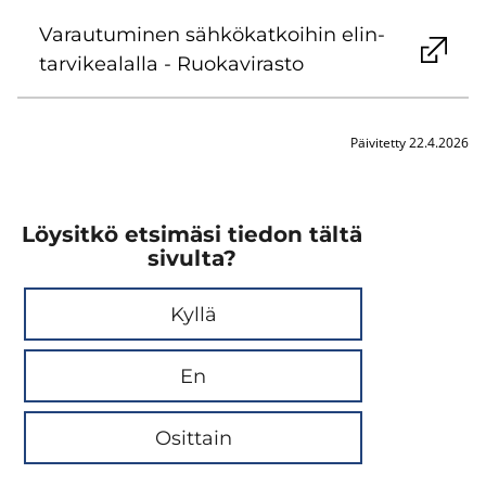
Va­rau­tu­mi­nen säh­kö­kat­koi­hin elin­
tar­vi­kea­lal­la - Ruo­ka­vi­ras­to
Päivitetty 22.4.2026
Löysitkö etsimäsi tiedon tältä
sivulta?
Kyllä
En
Osittain