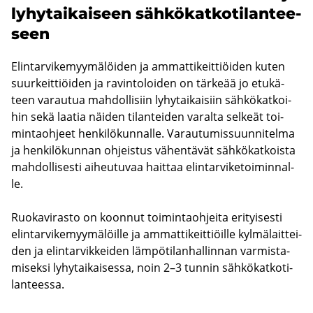
ly­hy­tai­kai­seen säh­kö­kat­ko­ti­lan­tee­
seen
Elin­tar­vi­ke­myy­mä­löi­den ja am­mat­ti­keit­tiöi­den kuten
suur­keit­tiöi­den ja ra­vin­to­loi­den on tär­ke­ää jo etu­kä­
teen va­rau­tua mah­dol­li­siin ly­hy­tai­kai­siin säh­kö­kat­koi­
hin sekä laa­tia näi­den ti­lan­tei­den va­ral­ta sel­keät toi­
min­taoh­jeet hen­ki­lö­kun­nal­le. Va­rau­tu­mis­suun­ni­tel­ma
ja hen­ki­lö­kun­nan oh­jeis­tus vä­hen­tä­vät säh­kö­kat­kois­ta
mah­dol­li­ses­ti ai­heu­tu­vaa hait­taa elin­tar­vi­ke­toi­min­nal­
le.
Ruo­ka­vi­ras­to on koon­nut toi­min­taoh­jei­ta eri­tyi­ses­ti
elin­tar­vi­ke­myy­mä­löil­le ja am­mat­ti­keit­tiöil­le kyl­mä­lait­tei­
den ja elin­tar­vik­kei­den läm­pö­ti­lan­hal­lin­nan var­mis­ta­
mi­sek­si ly­hy­tai­kai­ses­sa, noin 2–3 tun­nin säh­kö­kat­ko­ti­
lan­tees­sa.