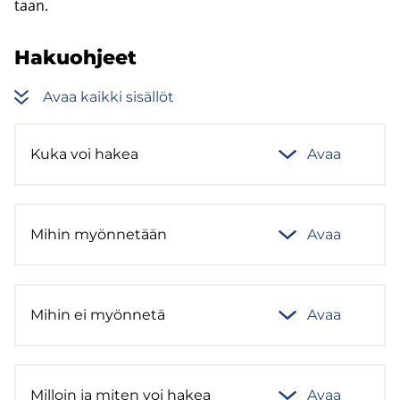
taan.
Ha­kuoh­jeet
Avaa kaik­ki si­säl­löt
Kuka voi hakea
Avaa
Mihin myön­ne­tään
Avaa
Mihin ei myön­ne­tä
Avaa
Mil­loin ja miten voi hakea
Avaa