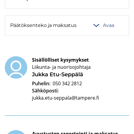
Pää­tök­sen­te­ko ja mak­sa­tus
Avaa
Sisällölliset kysymykset
Liikunta- ja nuorisojohtaja
Jukka Etu-​Seppälä
Puhelin:
050 342 2812
Sähköposti:
jukka.etu-seppala@tampere.fi
Avustusten raportointi ja maksatus