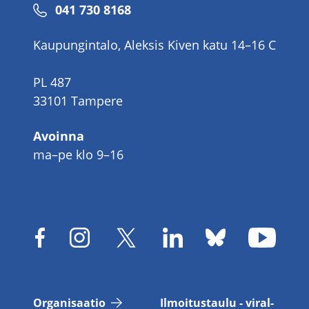
Puhelinnumero
041 730 8168
Kaupungintalo, Aleksis Kiven katu 14–16 C
PL 487
33101 Tampere
Avoinna
ma–pe klo 9–16
Or­ga­ni­saa­tio
Il­moi­tus­tau­lu - vi­ral­