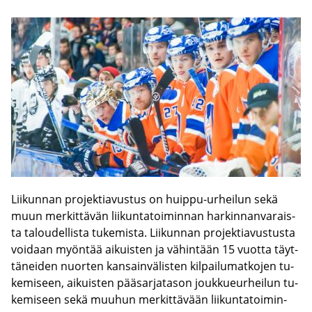
Lii­kun­nan pro­jek­tia­vus­tus on huippu-​urheilun sekä
muun mer­kit­tä­vän lii­kun­ta­toi­min­nan har­kin­nan­va­rais­
ta ta­lou­del­lis­ta tu­ke­mis­ta. Lii­kun­nan pro­jek­tia­vus­tus­ta
voi­daan myön­tää ai­kuis­ten ja vä­hin­tään 15 vuot­ta täyt­
tä­nei­den nuor­ten kan­sain­vä­lis­ten kil­pai­lu­mat­ko­jen tu­
ke­mi­seen, ai­kuis­ten pää­sar­ja­ta­son jouk­kueur­hei­lun tu­
ke­mi­seen sekä muu­hun mer­kit­tä­vään lii­kun­ta­toi­min­