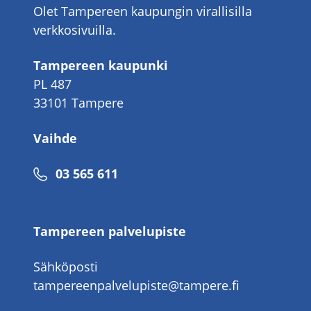
Olet Tampereen kaupungin virallisilla
verkkosivuilla.
Tampereen kaupunki
PL 487
33101 Tampere
Vaihde
Puhelinnumero
03 565 611
Tampereen palvelupiste
Sähköposti
tampereenpalvelupiste@tampere.fi