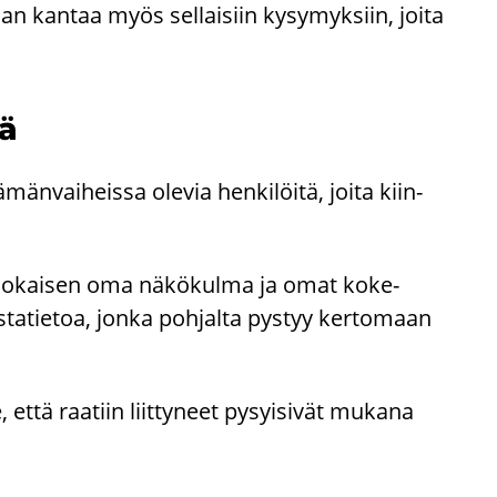
an kan­taa myös sel­lai­siin ky­sy­myk­siin, joita
ää
­män­vai­heis­sa ole­via hen­ki­löi­tä, joita kiin­
tä – jo­kai­sen oma nä­kö­kul­ma ja omat ko­ke­
aus­ta­tie­toa, jonka poh­jal­ta pys­tyy ker­to­maan
ttä raa­tiin liit­ty­neet py­syi­si­vät mu­ka­na