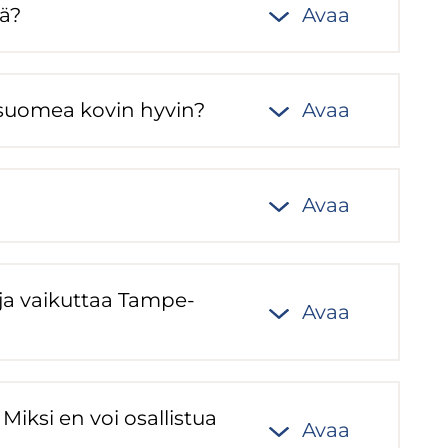
sä?
Avaa
a suo­mea kovin hyvin?
Avaa
Avaa
ja vai­kut­taa Tam­pe­
Avaa
. Miksi en voi osal­lis­tua
Avaa