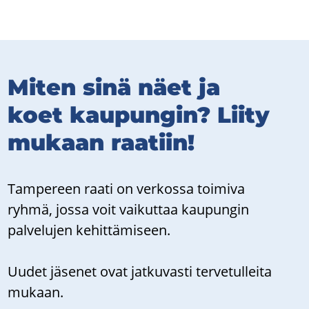
Miten sinä näet ja
koet kau­pun­gin? Liity
mu­kaan raa­tiin!
Tam­pe­reen raati on ver­kos­sa toi­mi­va
ryhmä, jossa voit vai­kut­taa kau­pun­gin
pal­ve­lu­jen ke­hit­tä­mi­seen.
Uudet jä­se­net ovat jat­ku­vas­ti ter­ve­tul­lei­ta
mu­kaan.