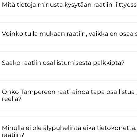
Mitä tie­to­ja mi­nus­ta ky­sy­tään raa­tiin liit­tyes­
Voin­ko tulla mu­kaan raa­tiin, vaik­ka en osa
Saako raa­tiin osal­lis­tu­mi­ses­ta palk­kio­ta?
Onko Tam­pe­reen raati ainoa tapa osal­lis­tua 
reel­la?
Mi­nul­la ei ole äly­pu­he­lin­ta eikä tie­to­ko­net­ta
raa­tiin?