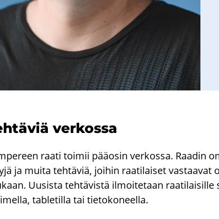
h­tä­viä ver­kos­sa
­pe­reen raati toi­mii pää­osin ver­kos­sa. Raa­din omal­l
ly­jä ja muita teh­tä­viä, joi­hin raa­ti­lai­set vas­taa­
kaan. Uusis­ta teh­tä­vis­tä il­moi­te­taan raa­ti­lai­sil­le
i­mel­la, table­til­la tai tie­to­ko­neel­la.