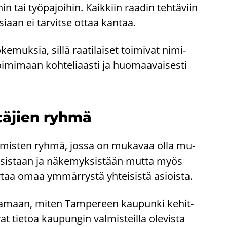
in tai työ­pa­joi­hin. Kaik­kiin raa­din teh­tä­viin
si­aan ei tar­vit­se ottaa kan­taa.
­muk­sia, sillä raa­ti­lai­set toi­mi­vat ni­mi­
oi­mi­maan koh­te­li­aas­ti ja huo­maa­vai­ses­ti
­tä­jien ryhmä
 ih­mis­ten ryhmä, jossa on mu­ka­vaa olla mu­
­sis­taan ja nä­ke­myk­sis­tään mutta myös
­taa omaa ym­mär­rys­tä yh­tei­sis­tä asiois­ta.
aa­maan, miten Tam­pe­reen kau­pun­ki ke­hit­
vat tie­toa kau­pun­gin val­mis­teil­la ole­vis­ta