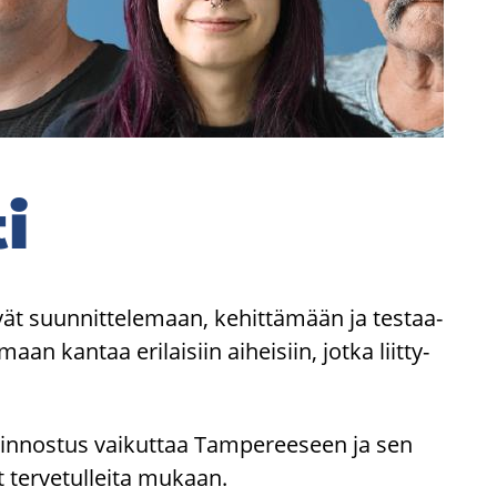
i
t suun­nit­te­le­maan, ke­hit­tä­mään ja tes­taa­
aan kan­taa eri­lai­siin ai­hei­siin, jotka liit­ty­
kiin­nos­tus vai­kut­taa Tam­pe­ree­seen ja sen
t ter­ve­tul­lei­ta mu­kaan.