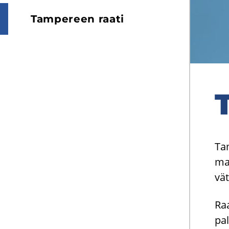
Tam­pe­reen raati
Tam
maa
vät
Raa
pal