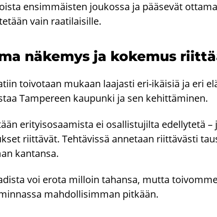
ois­ta en­sim­mäis­ten jou­kos­sa ja pää­se­vät ot­ta­ma
te­tään vain raa­ti­lai­sil­le.
ma nä­ke­mys ja ko­ke­mus riit­t
­tiin toi­vo­taan mu­kaan laa­jas­ti eri-​ikäisiä ja eri elä
­taa Tam­pe­reen kau­pun­ki ja sen ke­hit­tä­mi­nen.
tään eri­tyis­osaa­mis­ta ei osal­lis­tu­jil­ta edel­ly­te­
­set riit­tä­vät. Teh­tä­vis­sä an­ne­taan riit­tä­väs­ti t
an kan­tan­sa.
­dis­ta voi erota mil­loin ta­han­sa, mutta toi­vom­me, e
­min­nas­sa mah­dol­li­sim­man pit­kään.