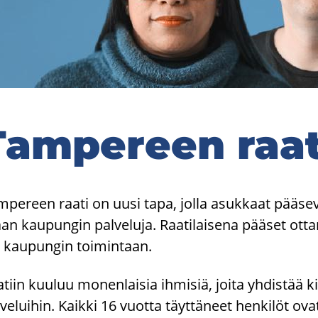
Tam­pe­reen raat
­pe­reen raati on uusi tapa, jolla asuk­kaat pää­se­vä
n kau­pun­gin pal­ve­lu­ja. Raa­ti­lai­se­na pää­set ot­ta­m
 kau­pun­gin toi­min­taan.
­tiin kuu­luu mo­nen­lai­sia ih­mi­siä, joita yh­dis­tää 
­ve­lui­hin. Kaik­ki 16 vuot­ta täyt­tä­neet hen­ki­löt ova