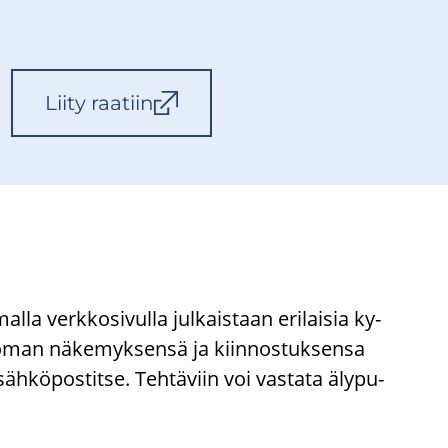
Liity raa­tiin
a verk­ko­si­vul­la jul­kais­taan eri­lai­sia ky­
vat oman nä­ke­myk­sen­sä ja kiin­nos­tuk­sen­sa
 säh­kö­pos­tit­se. Teh­tä­viin voi vas­ta­ta äly­pu­