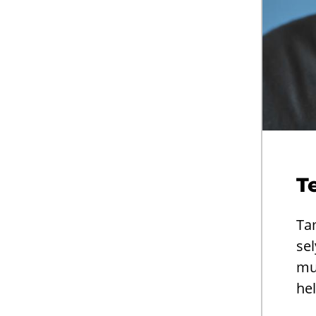
Te
Tam
se­
mu­
he­l