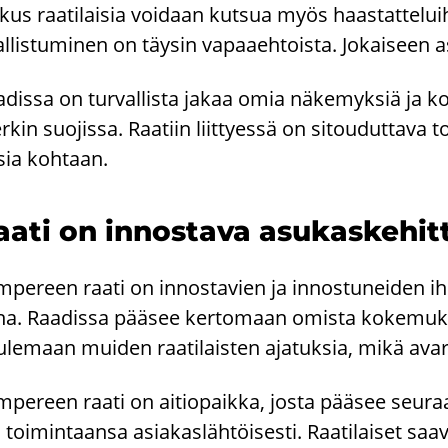
­kus raa­ti­lai­sia voi­daan kut­sua myös haas­tat­te­lui­h
l­lis­tu­mi­nen on täy­sin va­paa­eh­tois­ta. Jo­kai­seen a
­dis­sa on tur­val­lis­ta jakaa omia nä­ke­myk­siä ja ko­ke
­kin suo­jis­sa. Raa­tiin liit­tyes­sä on si­tou­dut­ta­va t
­sia koh­taan.
ati on in­nos­ta­va asu­kas­ke­hit
­pe­reen raati on in­nos­ta­vien ja in­nos­tu­nei­den
na. Raa­dis­sa pää­see ker­to­maan omis­ta ko­ke­muk
­le­maan mui­den raa­ti­lais­ten aja­tuk­sia, mikä avar
­pe­reen raati on ai­tio­paik­ka, josta pää­see seu­r
 toi­min­taan­sa asia­kas­läh­töi­ses­ti. Raa­ti­lai­set saa­