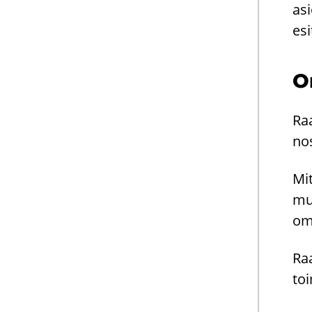
asi
esi­
O
Raa
nos
Mi­
muk
om
Raa
toi