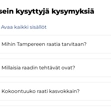
ein ky­syt­ty­jä ky­sy­myk­siä
Avaa kaik­ki si­säl­löt
Mihin Tam­pe­reen raa­tia tar­vi­taan?
Mil­lai­sia raa­din teh­tä­vät ovat?
Ko­koon­tuu­ko raati kas­vok­kain?