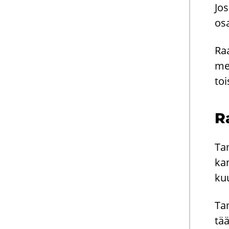
Jos
osa
Raa
mer
toi
Ra
Tam
ka­
kuu
Tam
tää