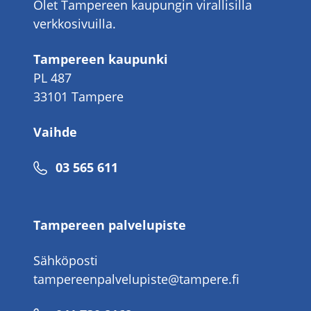
Olet Tampereen kaupungin virallisilla
verkkosivuilla.
Tampereen kaupunki
PL 487
33101 Tampere
Vaihde
Puhelinnumero
03 565 611
Tampereen palvelupiste
Sähköposti
tampereenpalvelupiste@tampere.fi