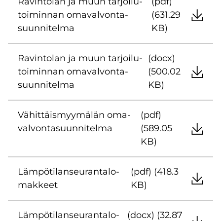
Ra­vin­to­lan ja muun tar­joi­lu­
(pdf)
toi­min­nan oma­val­von­ta­
(631.29
suun­ni­tel­ma
KB)
Ra­vin­to­lan ja muun tar­joi­lu­
(docx)
toi­min­nan oma­val­von­ta­
(500.02
suun­ni­tel­ma
KB)
Vä­hit­täis­myy­mä­län oma­
(pdf)
val­von­ta­suun­ni­tel­ma
(589.05
KB)
Läm­pö­ti­lan­seu­ran­ta­lo­
(pdf) (418.3
mak­keet
KB)
Läm­pö­ti­lan­seu­ran­ta­lo­
(docx) (32.87