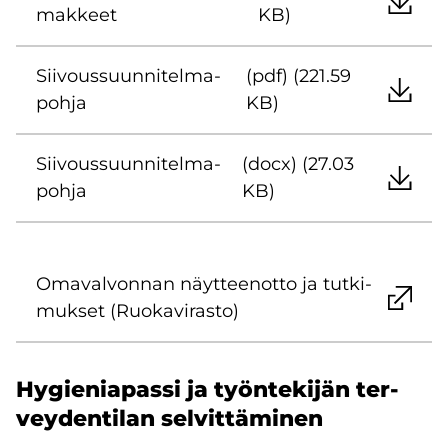
mak­keet
KB)
Sii­vous­suun­ni­tel­ma­
(pdf) (221.59
poh­ja
KB)
Sii­vous­suun­ni­tel­ma­
(docx) (27.03
poh­ja
KB)
Oma­val­von­nan näyt­teen­ot­to ja tut­ki­
muk­set (Ruo­ka­vi­ras­to)
Hy­gie­nia­pas­si ja työn­te­ki­jän ter­
vey­den­ti­lan sel­vit­tä­mi­nen