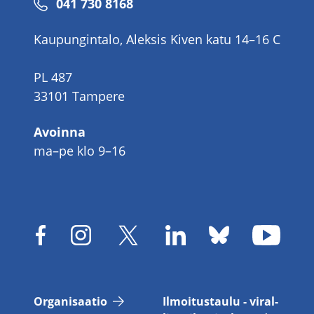
Puhelinnumero
041 730 8168
Kaupungintalo, Aleksis Kiven katu 14–16 C
PL 487
33101 Tampere
Avoinna
ma–pe klo 9–16
Or­ga­ni­saa­tio
Il­moi­tus­tau­lu - vi­ral­