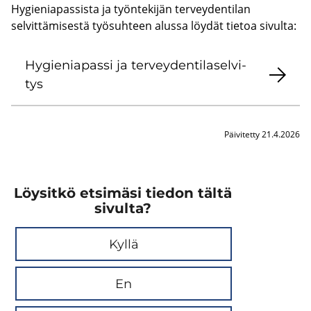
Hygieniapassista ja työntekijän terveydentilan
selvittämisestä työsuhteen alussa löydät tietoa sivulta:
Hy­gie­nia­pas­si ja ter­vey­den­ti­la­sel­vi­
tys
Päivitetty 21.4.2026
Löysitkö etsimäsi tiedon tältä
sivulta?
Kyllä
En