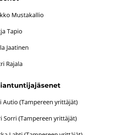
k­ko Mus­ta­kal­lio
ja Tapio
la Jaa­ti­nen
ri Ra­ja­la
an­tun­ti­ja­jä­se­net
i Autio (Tam­pe­reen yrit­tä­jät)
i Sorri (Tam­pe­reen yrit­tä­jät)
ka Lahti (Tam­pe­reen yrit­tä­jät)