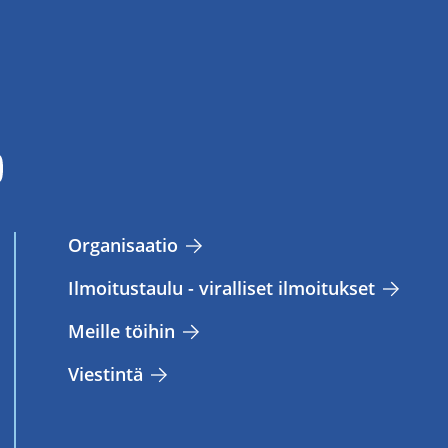
Or­ga­ni­saa­tio
Il­moi­tus­tau­lu - vi­ral­li­set il­moi­tuk­set
Meil­le töi­hin
Vies­tin­tä