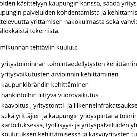
oi­den kä­sit­te­lyyn kau­pun­gin kans­sa, saada yri­tys
­pun­gin pal­ve­lui­den koh­den­ta­mis­ta ja ke­hit­tä­mis­
­te­le­vuut­ta yrit­tä­mi­sen nä­kö­kul­mas­ta sekä vah­vis
l­lek­käis­tä te­ke­mis­tä.
­mi­kun­nan teh­tä­viin kuu­luu:
yri­tys­toi­min­nan toi­min­tae­del­ly­tys­ten ke­hit­tä­mi
yri­tys­vai­ku­tus­ten ar­vioin­nin ke­hit­tä­mi­nen
kau­pun­kibrän­din ke­hit­tä­mi­nen
han­kin­toi­hin liit­ty­vä vuo­ro­vai­ku­tus
kaavoitus-​, yritystontti-​ ja lii­ken­nein­fra­kat­sauk­s
sekä yrit­tä­jien ja kau­pun­gin yh­dys­pin­ta­na toi­mi­
kar­toi­tuk­ses­sa, työllisyys-​ ja yri­tys­pal­ve­lui­den 
kou­lu­tuk­sen ke­hit­tä­mi­ses­sä ja kas­vu­yri­tys­ten tu