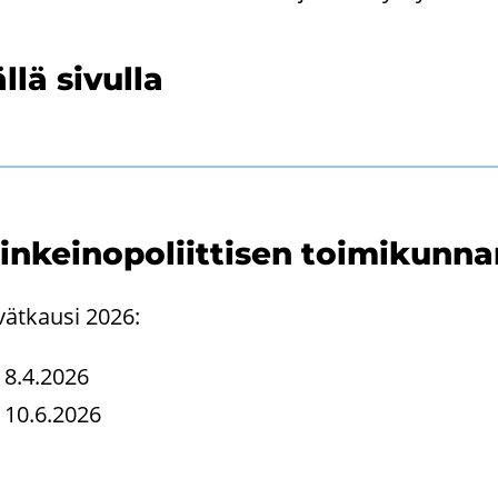
llä si­vul­la
in­kei­no­po­liit­ti­sen toi­mi­kun­
vät­kausi 2026:
8.4.2026
10.6.2026