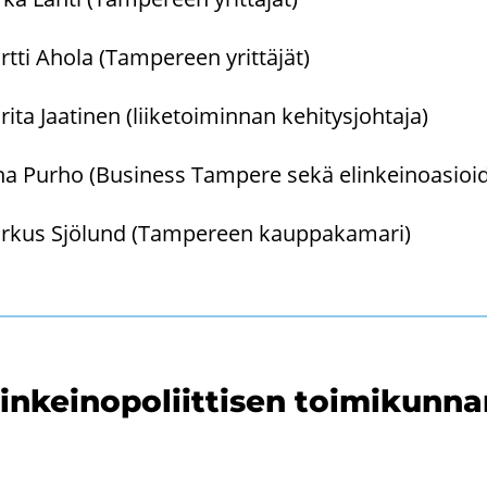
t­ti Ahola (Tam­pe­reen yrit­tä­jät)
ri­ta Jaa­ti­nen (lii­ke­toi­min­nan ke­hi­tys­joh­ta­ja)
na Purho (Busi­ness Tam­pe­re sekä elin­kei­no­asioi­de
­kus Sjö­lund (Tam­pe­reen kaup­pa­ka­ma­ri)
in­kei­no­po­liit­ti­sen toi­mi­kun­n