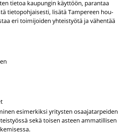
­ten tie­toa kau­pun­gin käyt­töön, pa­ran­taa
tä tie­to­poh­jai­ses­ti, li­sä­tä Tam­pe­reen hou­
­taa eri toi­mi­joi­den yh­teis­työ­tä ja vä­hen­tää
­nen
et
mi­nen esi­mer­kik­si yri­tys­ten osaa­ja­tar­pei­den
yh­teis­työs­sä sekä toi­sen as­teen am­ma­til­li­sen
­ke­mi­ses­sa.