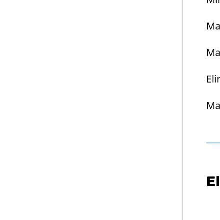
Mar
Ma­
Eli
Mar
El