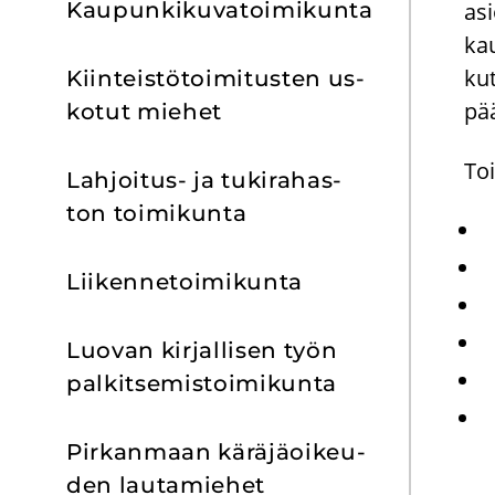
Kau­pun­ki­ku­va­toi­mi­kun­ta
asi
kau
kut
Kiin­teis­tö­toi­mi­tus­ten us­
pää
ko­tut mie­het
Toi
Lahjoitus-​ ja tu­ki­ra­has­
ton toi­mi­kun­ta
Lii­ken­ne­toi­mi­kun­ta
Luo­van kir­jal­li­sen työn
pal­kit­se­mis­toi­mi­kun­ta
Pir­kan­maan kä­rä­jä­oi­keu­
den lau­ta­mie­het