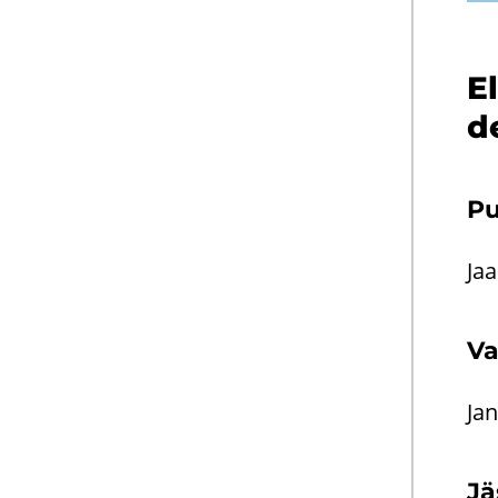
El
d
Pu
Jaa
Va
Jan
Jä