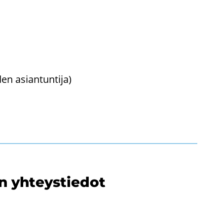
n asian­tun­ti­ja)
an yh­teys­tie­dot