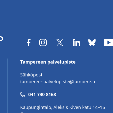
Tampereen palvelupiste
Sähköposti
tampereenpalvelupiste@tampere.fi
Puhelinnumero
041 730 8168
Kaupungintalo, Aleksis Kiven katu 14–16