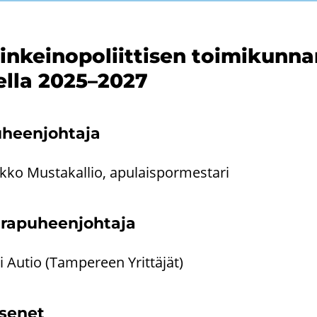
in­kei­no­po­liit­ti­sen toi­mi­kun
el­la 2025–2027
­heen­joh­ta­ja
k­ko Mus­ta­kal­lio, apu­lais­por­mes­ta­ri
­ra­pu­heen­joh­ta­ja
i Autio (Tam­pe­reen Yrit­tä­jät)
­se­net