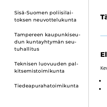
Sisä-​Suomen po­lii­si­lai­
Tä
tok­sen neu­vot­te­lu­kun­ta
Tam­pe­reen kau­pun­ki­seu­
dun kun­tayh­ty­män seu­
tu­hal­li­tus
El
Tek­ni­sen luo­vuu­den pal­
Ke­
kit­se­mis­toi­mi­kun­ta
Tie­dea­pu­ra­ha­toi­mi­kun­ta