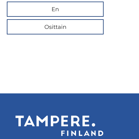
En
Osittain