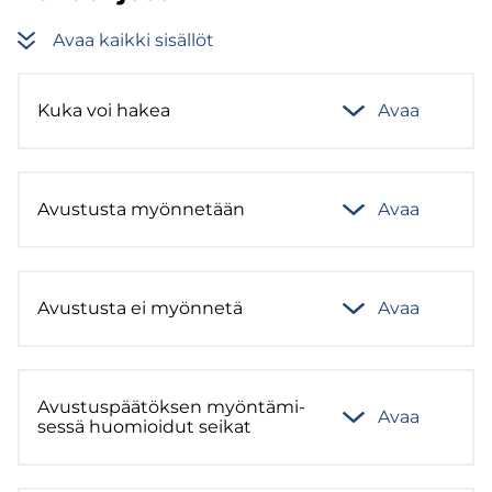
Avaa kaik­ki si­säl­löt
Kuka voi hakea
Avaa
Avus­tus­ta myön­ne­tään
Avaa
Avus­tus­ta ei myön­ne­tä
Avaa
Avus­tus­pää­tök­sen myön­tä­mi­
Avaa
ses­sä huo­mioi­dut sei­kat