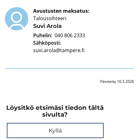
Avustusten maksatus:
Taloussihteeri
Suvi Arola
Puhelin:
040 806 2333
Sähköposti:
suvi.arola@tampere.fi
Päivitetty 10.3.2026
Löysitkö etsimäsi tiedon tältä
sivulta?
Kyllä