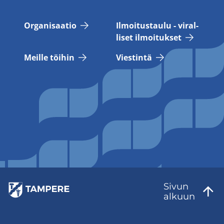
Or­ga­ni­saa­tio
Il­moi­tus­tau­lu - vi­ral­
li­set il­moi­tuk­set
Meil­le töi­hin
Vies­tin­tä
Sivun
al­kuun