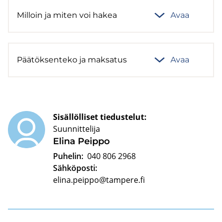
Mil­loin ja miten voi hakea
Avaa
Pää­tök­sen­te­ko ja mak­sa­tus
Avaa
Sisällölliset tiedustelut:
Suunnittelija
Elina Peip­po
Puhelin:
040 806 2968
Sähköposti:
elina.peippo@tampere.fi