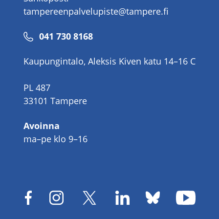
tampereenpalvelupiste@tampere.fi
Puhelinnumero
041 730 8168
Kaupungintalo, Aleksis Kiven katu 14–16 C
PL 487
33101 Tampere
Avoinna
ma–pe klo 9–16