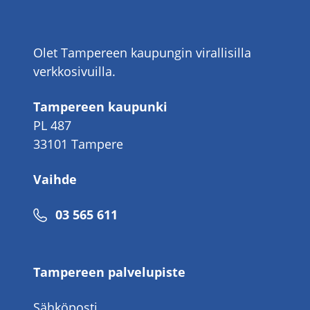
Olet Tampereen kaupungin virallisilla
verkkosivuilla.
Tampereen kaupunki
PL 487
33101 Tampere
Vaihde
Puhelinnumero
03 565 611
Tampereen palvelupiste
Sähköposti