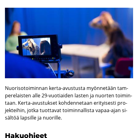
Nuo­ri­so­toi­min­nan kerta-​avustusta myön­ne­tään tam­
pe­re­lais­ten alle 29-​vuotiaiden las­ten ja nuor­ten toi­min­
taan. Kerta-​avustukset koh­den­ne­taan eri­tyi­ses­ti pro­
jek­tei­hin, jotka tuot­ta­vat toi­min­nal­lis­ta vapaa-​ajan si­
säl­töä lap­sil­le ja nuo­ril­le.
Ha­kuoh­jeet