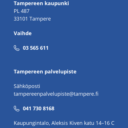
Tampereen kaupunki
PL 487
33101 Tampere
Vaihde
Puhelinnumero
03 565 611
Tampereen palvelupiste
Sähköposti
tampereenpalvelupiste@tampere.fi
Puhelinnumero
041 730 8168
Kaupungintalo, Aleksis Kiven katu 14–16 C