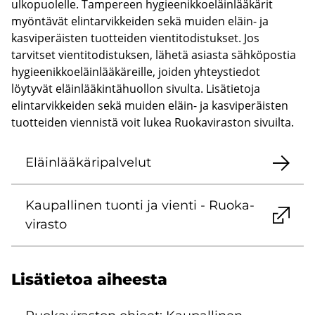
ulkopuolelle. Tampereen hygieenikkoeläinlääkärit
myöntävät elintarvikkeiden sekä muiden eläin- ja
kasviperäisten tuotteiden vientitodistukset. Jos
tarvitset vientitodistuksen, lähetä asiasta sähköpostia
hygieenikkoeläinlääkäreille, joiden yhteystiedot
löytyvät eläinlääkintähuollon sivulta. Lisätietoja
elintarvikkeiden sekä muiden eläin- ja kasviperäisten
tuotteiden viennistä voit lukea Ruokaviraston sivuilta.
Eläin­lää­kä­ri­pal­ve­lut
Kau­pal­li­nen tuon­ti ja vien­ti - Ruo­ka­
vi­ras­to
Li­sä­tie­toa ai­hees­ta