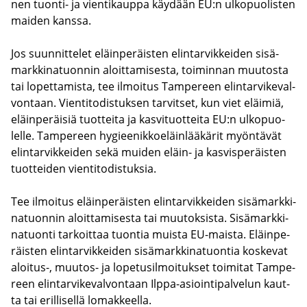
nen tuonti-​ ja vien­ti­kaup­pa käy­dään EU:n ul­ko­puo­lis­ten
mai­den kans­sa.
Jos suun­nit­te­let eläin­pe­räis­ten elin­tar­vik­kei­den si­sä­
mark­ki­na­tuon­nin aloit­ta­mi­ses­ta, toi­min­nan muu­tos­ta
tai lo­pet­ta­mis­ta, tee il­moi­tus Tam­pe­reen elin­tar­vi­ke­val­
von­taan. Vien­ti­to­dis­tuk­sen tar­vit­set, kun viet eläi­miä,
eläin­pe­räi­siä tuot­tei­ta ja kas­vi­tuot­tei­ta EU:n ul­ko­puo­
lel­le. Tam­pe­reen hy­giee­nik­koe­läin­lää­kä­rit myön­tä­vät
elin­tar­vik­kei­den sekä mui­den eläin-​ ja kas­vis­pe­räis­ten
tuot­tei­den vien­ti­to­dis­tuk­sia.
Tee il­moi­tus eläin­pe­räis­ten elin­tar­vik­kei­den si­sä­mark­ki­
na­tuon­nin aloit­ta­mi­ses­ta tai muu­tok­sis­ta. Si­sä­mark­ki­
na­tuon­ti tar­koit­taa tuon­tia muis­ta EU-​maista. Eläin­pe­
räis­ten elin­tar­vik­kei­den si­sä­mark­ki­na­tuon­tia kos­ke­vat
aloitus-​, muutos-​ ja lo­pe­tusil­moi­tuk­set toi­mi­tat Tam­pe­
reen elin­tar­vi­ke­val­von­taan Ilppa-​asiointipalvelun kaut­
ta tai eril­li­sel­lä lo­mak­keel­la.