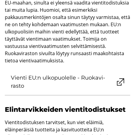
EU-maahan, sinulta ei yleensä vaadita vientitodistuksia
tai muita lupia. Huomioi, että esimerkiksi
pakkausmerkintöjen osalta sinun täytyy varmistaa, että
ne on tehty kohdemaan vaatimusten mukaan. EU:n
ulkopuolisiin maihin vienti edellyttää, että tuotteet
täyttävät vientimaan vaatimukset. Toimija on
vastuussa vientivaatimusten selvittämisestä.
Ruokaviraston sivuilta löytyy runsaasti maakohtaista
tietoa vientivaatimuksista.
Vien­ti EU:n ul­ko­puo­lel­le - Ruo­ka­vi­
ras­to
Elin­tar­vik­kei­den vien­ti­to­dis­tuk­set
Vientitodistuksen tarvitset, kun viet eläimiä,
eläinperäisiä tuotteita ja kasvituotteita EU:n