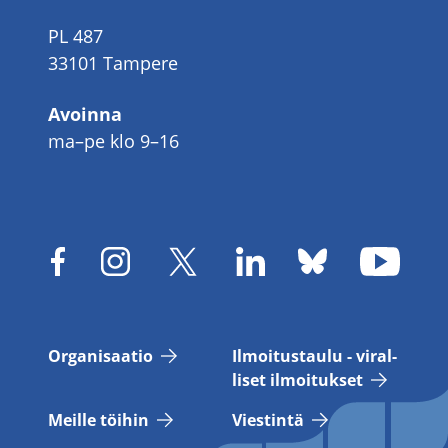
PL 487
33101 Tampere
Avoinna
ma–pe klo 9–16
Or­ga­ni­saa­tio
Il­moi­tus­tau­lu - vi­ral­
li­set il­moi­tuk­set
Meil­le töi­hin
Vies­tin­tä