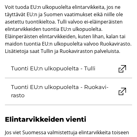
Voit tuoda EU:n ulkopuolelta elintarvikkeita, jos ne
täyttävät EU:n ja Suomen vaatimukset eikä niille ole
asetettu tuontikieltoa. Tulli valvoo ei-eläinperäisten
elintarvikkeiden tuontia EU:n ulkopuolelta.
Eläinperäisten elintarvikkeiden, kuten lihan, kalan tai
maidon tuontia EU:n ulkopuolelta valvoo Ruokavirasto.
Lisätietoja saat Tullin ja Ruokaviraston palveluista.
Tuon­ti EU:n ul­ko­puo­lel­ta - Tulli
Tuon­ti EU:n ul­ko­puo­lel­ta - Ruo­ka­vi­
ras­to
Elin­tar­vik­kei­den vien­ti
Jos viet Suomessa valmistettuja elintarvikkeita toiseen