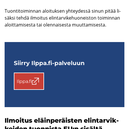
Tuon­ti­toi­min­nan aloi­tuk­sen yh­tey­des­sä sinun pitää li­
säk­si tehdä il­moi­tus elin­tar­vi­ke­huo­neis­ton toi­min­nan
aloit­ta­mi­ses­ta tai olen­nai­ses­ta muut­ta­mi­ses­ta.
Siir­ry Ilppa.fi-​palveluun
Ilppa.fi
Il­moi­tus eläin­pe­räis­ten elin­tar­vik­
kei­den tuon­nis­ta EU:n si­säl­tä