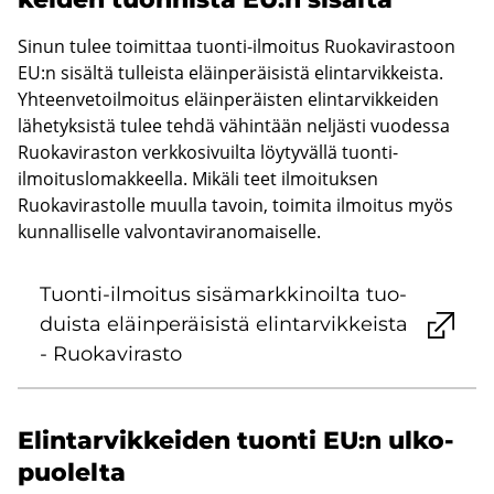
Sinun tulee toimittaa tuonti-ilmoitus Ruokavirastoon
EU:n sisältä tulleista eläinperäisistä elintarvikkeista.
Yhteenvetoilmoitus eläinperäisten elintarvikkeiden
lähetyksistä tulee tehdä vähintään neljästi vuodessa
Ruokaviraston verkkosivuilta löytyvällä tuonti-
ilmoituslomakkeella. Mikäli teet ilmoituksen
Ruokavirastolle muulla tavoin, toimita ilmoitus myös
kunnalliselle valvontaviranomaiselle.
Tuonti-​ilmoitus si­sä­mark­ki­noil­ta tuo­
duis­ta eläin­pe­räi­sis­tä elin­tar­vik­keis­ta
- Ruo­ka­vi­ras­to
Elin­tar­vik­kei­den tuon­ti EU:n ul­ko­
puo­lel­ta