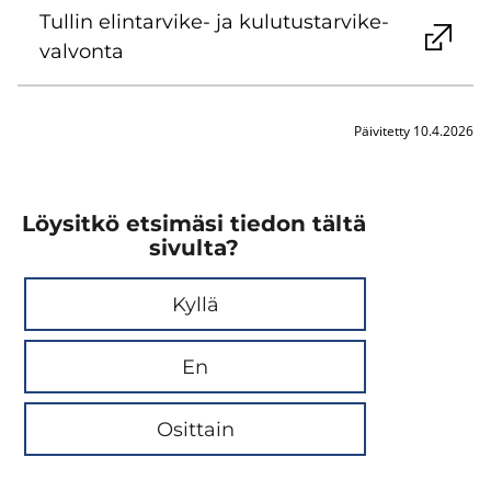
Tul­lin elintarvike-​ ja ku­lu­tus­tar­vi­ke­
val­von­ta
Päivitetty 10.4.2026
Löysitkö etsimäsi tiedon tältä
sivulta?
Kyllä
En
Osittain