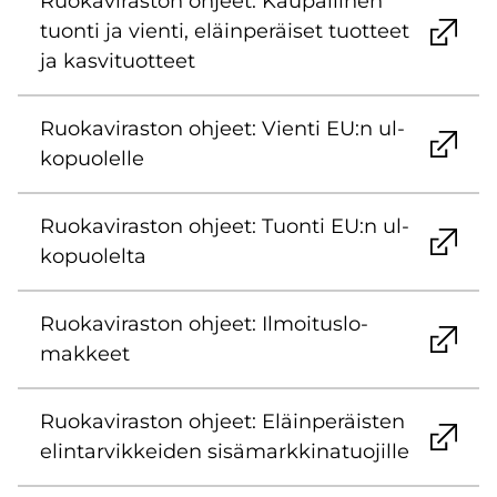
Ruo­ka­vi­ras­ton oh­jeet: Kau­pal­li­nen
tuon­ti ja vien­ti, eläin­pe­räi­set tuot­teet
ja kas­vi­tuot­teet
Ruo­ka­vi­ras­ton oh­jeet: Vien­ti EU:n ul­
ko­puo­lel­le
Ruo­ka­vi­ras­ton oh­jeet: Tuon­ti EU:n ul­
ko­puo­lel­ta
Ruo­ka­vi­ras­ton oh­jeet: Il­moi­tus­lo­
mak­keet
Ruo­ka­vi­ras­ton oh­jeet: Eläin­pe­räis­ten
elin­tar­vik­kei­den si­sä­mark­ki­na­tuo­jil­le