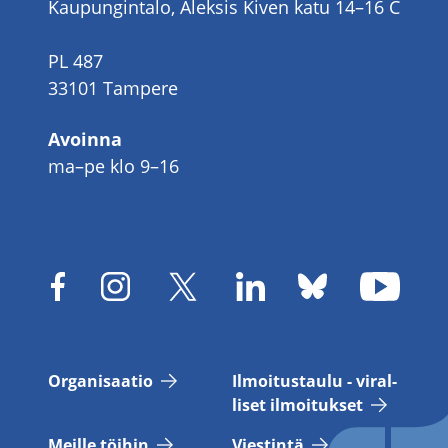
Kaupungintalo, Aleksis Kiven katu 14–16 C
PL 487
33101 Tampere
Avoinna
ma–pe klo 9–16
Or­ga­ni­saa­tio
Il­moi­tus­tau­lu - vi­ral­
li­set il­moi­tuk­set
Meil­le töi­hin
Vies­tin­tä