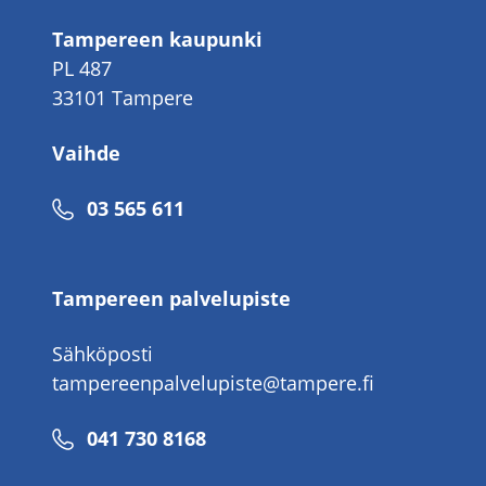
Tampereen kaupunki
PL 487
33101 Tampere
Vaihde
Puhelinnumero
03 565 611
Tampereen palvelupiste
Sähköposti
tampereenpalvelupiste@tampere.fi
Puhelinnumero
041 730 8168