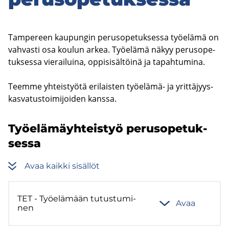
Tam­pe­reen kau­pun­gin pe­rus­o­pe­tuk­ses­sa työ­elä­mä on
vah­vas­ti osa kou­lun arkea. Työ­elä­mä näkyy pe­rus­o­pe­
tuk­ses­sa vie­rai­lui­na, op­pi­si­säl­töi­nä ja ta­pah­tu­mi­na.
Teem­me yh­teis­työ­tä eri­lais­ten työelämä-​ ja yrit­tä­jyys­
kas­va­tus­toi­mi­joi­den kans­sa.
Työ­elä­mäyh­teis­työ pe­rus­o­pe­tuk­
ses­sa
Avaa kaik­ki si­säl­löt
TET - Työ­elä­mään tu­tus­tu­mi­
Avaa
nen