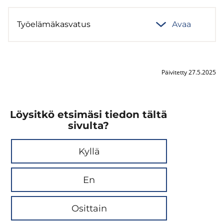
Työ­elä­mä­kas­va­tus
Avaa
Päivitetty 27.5.2025
Löysitkö etsimäsi tiedon tältä
sivulta?
Kyllä
En
Osittain