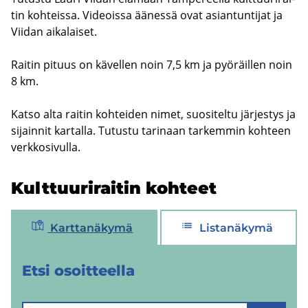
tin koh­teis­sa. Vi­deois­sa ää­nes­sä ovat asian­tun­ti­jat ja
Vii­dan ai­ka­lai­set.
Rai­tin pi­tuus on kä­vel­len noin 7,5 km ja pyö­räil­len noin
8 km.
Katso alta rai­tin koh­tei­den nimet, suo­si­tel­tu jär­jes­tys ja
si­jain­nit kar­tal­la. Tu­tus­tu ta­ri­naan tar­kem­min koh­teen
verk­ko­si­vul­la.
Kult­tuu­ri­rai­tin koh­teet
Karttanäkymä
Listanäkymä
Etsi osoit­teel­la