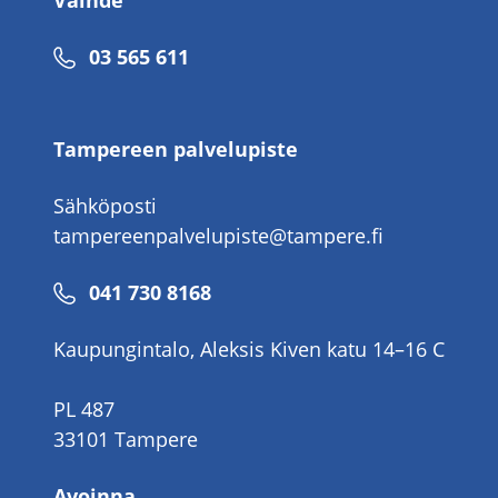
Vaihde
Puhelinnumero
03 565 611
Tampereen palvelupiste
Sähköposti
tampereenpalvelupiste@tampere.fi
Puhelinnumero
041 730 8168
Kaupungintalo, Aleksis Kiven katu 14–16 C
PL 487
33101 Tampere
Avoinna