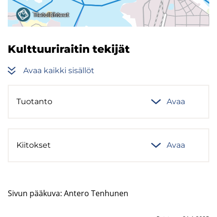
Kult­tuu­ri­rai­tin te­ki­jät
Avaa kaik­ki si­säl­löt
Tuo­tan­to
Avaa
Kii­tok­set
Avaa
Sivun pää­ku­va: An­te­ro Ten­hu­nen