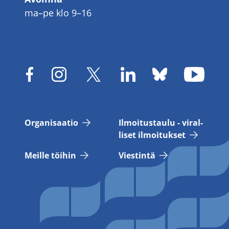
ma–pe klo 9–16
Or­ga­ni­saa­tio
Il­moi­tus­tau­lu - vi­ral­
li­set il­moi­tuk­set
Meil­le töi­hin
Vies­tin­tä