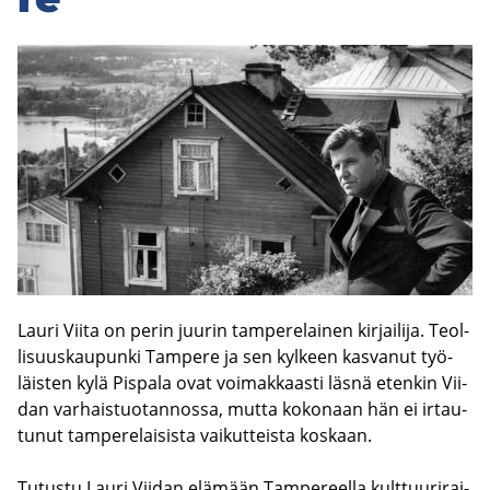
Lauri Viita on perin juu­rin tam­pe­re­lai­nen kir­jai­li­ja. Teol­
li­suus­kau­pun­ki Tam­pe­re ja sen kyl­keen kas­va­nut työ­
läis­ten kylä Pis­pa­la ovat voi­mak­kaas­ti läsnä eten­kin Vii­
dan var­hais­tuo­tan­nos­sa, mutta ko­ko­naan hän ei ir­tau­
tu­nut tam­pe­re­lai­sis­ta vai­kut­teis­ta kos­kaan.
Tu­tus­tu Lauri Vii­dan elä­mään Tam­pe­reel­la kult­tuu­ri­rai­