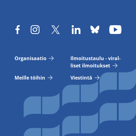
Or­ga­ni­saa­tio
Il­moi­tus­tau­lu - vi­ral­
li­set il­moi­tuk­set
Meil­le töi­hin
Vies­tin­tä