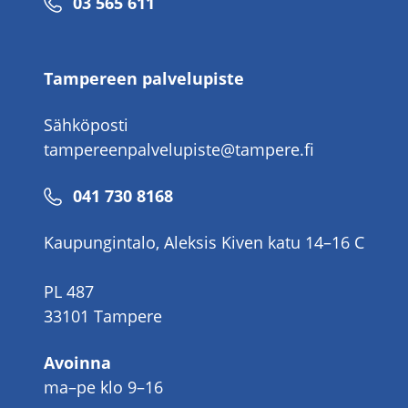
Puhelinnumero
03 565 611
Tampereen palvelupiste
Sähköposti
tampereenpalvelupiste@tampere.fi
Puhelinnumero
041 730 8168
Kaupungintalo, Aleksis Kiven katu 14–16 C
PL 487
33101 Tampere
Avoinna
ma–pe klo 9–16