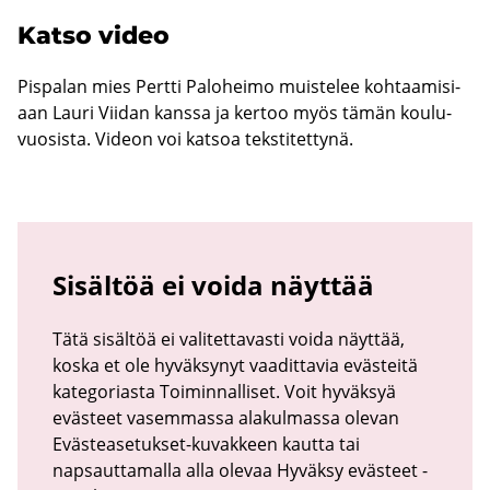
Katso video
Pis­pa­lan mies Pert­ti Pa­lo­hei­mo muis­te­lee koh­taa­mi­si­
aan Lauri Vii­dan kans­sa ja ker­too myös tämän kou­lu­
vuo­sis­ta. Vi­deon voi kat­soa teks­ti­tet­ty­nä.
Sisältöä ei voida näyttää
Tätä sisältöä ei valitettavasti voida näyttää,
koska et ole hyväksynyt vaadittavia evästeitä
kategoriasta Toiminnalliset. Voit hyväksyä
evästeet vasemmassa alakulmassa olevan
Evästeasetukset-kuvakkeen kautta tai
napsauttamalla alla olevaa Hyväksy evästeet -