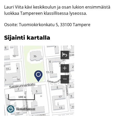
Lauri Viita kävi keskikoulun ja osan lukion ensimmäistä
luokkaa Tampereen klassillisessa lyseossa.
Osoite: Tuomiokirkonkatu 5, 33100 Tampere
Si­jain­ti kar­tal­la