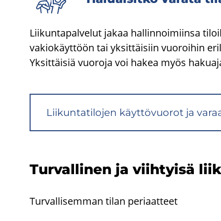
Liikuntapalvelut jakaa hallinnoimiinsa tilo
vakiokäyttöön tai yksittäisiin vuoroihin eri
Yksittäisiä vuoroja voi hakea myös hakuaj
Lii­kun­ta­ti­lo­jen käyt­tö­vuo­rot ja va­r
Tur­val­li­nen ja viih­tyi­sä lii­k
Turvallisemman tilan periaatteet