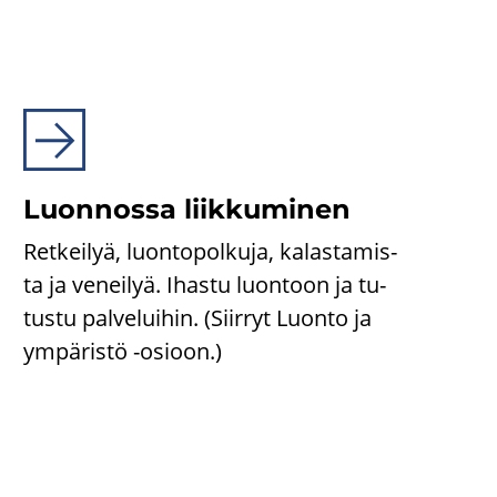
Luon­nos­sa liik­ku­mi­nen
Ret­kei­lyä, luon­to­pol­ku­ja, ka­las­ta­mis­
ta ja ve­nei­lyä. Ihas­tu luon­toon ja tu­
tus­tu pal­ve­lui­hin. (Siir­ryt Luon­to ja
ym­pä­ris­tö -​osioon.)