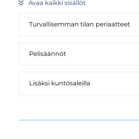
Avaa kaik­ki si­säl­löt
Tur­val­li­sem­man tilan pe­ri­aat­teet
Pe­li­sään­nöt
Li­säk­si kun­to­sa­leil­la