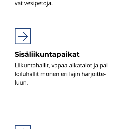
vat ve­si­pe­to­ja.
Si­sä­lii­kun­ta­pai­kat
Lii­kun­ta­hal­lit, vapaa-​aikatalot ja pal­
loi­lu­hal­lit monen eri lajin har­joit­te­
luun.