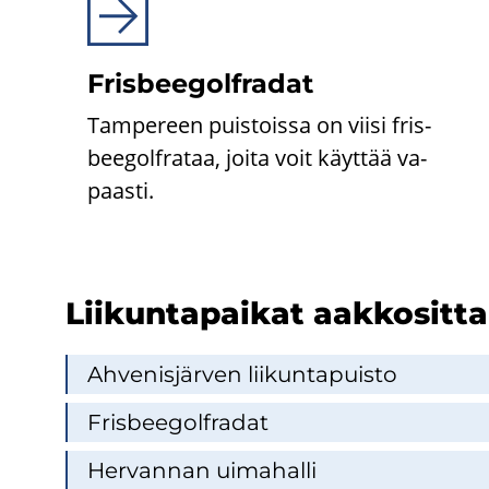
Fris­bee­gol­fra­dat
Tam­pe­reen puis­tois­sa on viisi fris­
bee­gol­fra­taa, joita voit käyt­tää va­
paas­ti.
Lii­kun­ta­pai­kat aak­ko­sit­t
Ah­ve­nis­jär­ven lii­kun­ta­puis­to
Fris­bee­gol­fra­dat
Her­van­nan ui­ma­hal­li