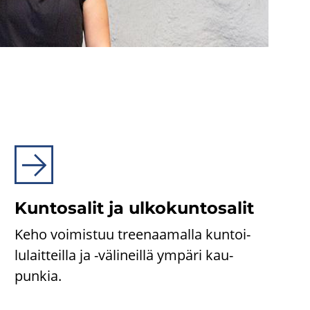
Kun­to­sa­lit ja ul­ko­kun­to­sa­lit
Keho voi­mis­tuu tree­naa­mal­la kun­toi­
lu­lait­teil­la ja -​välineillä ym­pä­ri kau­
pun­kia.