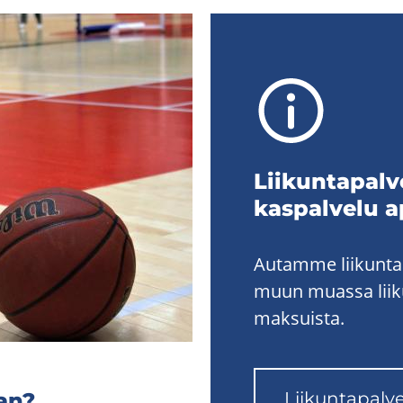
Lii­kun­ta­pal­
kas­pal­ve­lu a
Autamme liikuntaa
muun muassa liikun
maksuista.
lan?
Lii­kun­ta­pal­v