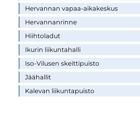
Her­van­nan vapaa-​aikakeskus
Her­van­nan­rin­ne
Hiih­to­la­dut
Iku­rin lii­kun­ta­hal­li
Iso-​Vilusen skeit­ti­puis­to
Jää­hal­lit
Ka­le­van lii­kun­ta­puis­to
Sivunumerointi