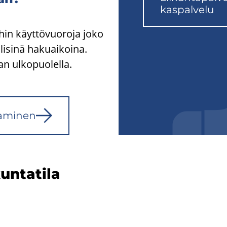
kas­pal­ve­lu
ihin käyttövuoroja joko
llisinä hakuaikoina.
an ulkopuolella.
aa­mi­nen
un­ta­ti­la