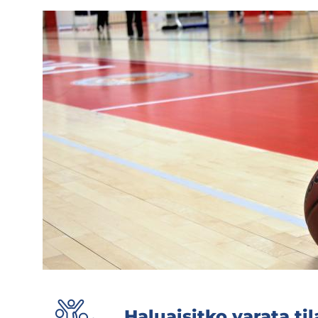
Ha­luai­sit­ko va­ra­ta ti