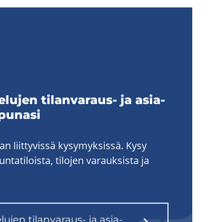
ve­lu­jen tilanvaraus-​ ja asia­
pu­na­si
n liittyvissä kysymyksissä. Kysy
tatiloista, tilojen varauksista ja
e­lu­jen tilanvaraus-​ ja asia­