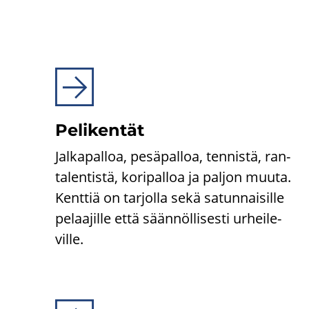
Pe­li­ken­tät
Jal­ka­pal­loa, pe­sä­pal­loa, ten­nis­tä, ran­
ta­len­tis­tä, ko­ri­pal­loa ja pal­jon muuta.
Kent­tiä on tar­jol­la sekä sa­tun­nai­sil­le
pe­laa­jil­le että sään­nöl­li­ses­ti ur­hei­le­
vil­le.