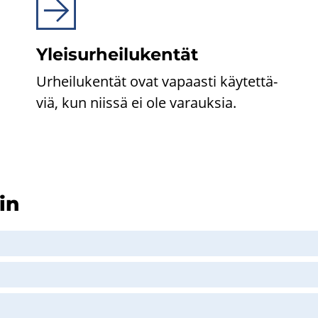
Ylei­sur­hei­lu­ken­tät
Ur­hei­lu­ken­tät ovat va­paas­ti käy­tet­tä­
viä, kun niis­sä ei ole va­rauk­sia.
ain