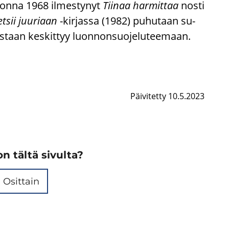
Vuon­na 1968 il­mes­ty­nyt
Tii­naa har­mit­taa
nosti
tsii juu­ri­aan
-​kirjassa (1982) pu­hu­taan su­
­taan kes­kit­tyy luon­non­suo­je­lu­tee­maan.
Päivitetty 10.5.2023
n tältä sivulta?
Osittain