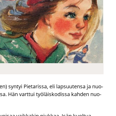
n) syn­tyi Pie­ta­ris­sa, eli lap­suu­ten­sa ja nuo­
us­sa. Hän vart­tui työ­läis­ko­dis­sa kah­den nuo­
­voi­saa vaik­ka­kin niuk­kaa. Isän kuol­tua