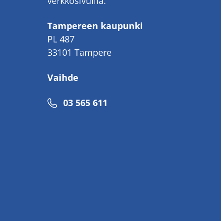
verkkosivuilla.
Tampereen kaupunki
PL 487
33101 Tampere
Vaihde
Puhelinnumero
03 565 611