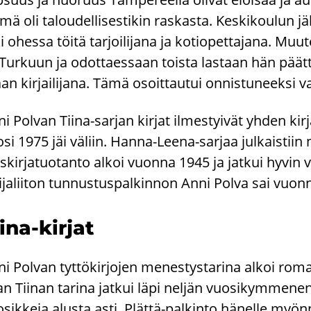
mä oli ta­lou­del­li­ses­ti­kin ras­kas­ta. Kes­ki­kou­lun
i ohes­sa töitä tar­joi­li­ja­na ja ko­tio­pet­ta­ja­na. M
Tur­kuun ja odot­taes­saan tois­ta las­taan hän päät­ti ko
aan kir­jai­li­ja­na. Tämä osoit­tau­tui on­nis­tu­neek­si va­
i Pol­van Tiina-​sarjan kir­jat il­mes­tyi­vät yhden kir
si 1975 jäi vä­liin. Hanna-​Leena-sarjaa jul­kais­tiin
s­kir­ja­tuo­tan­to alkoi vuon­na 1945 ja jat­kui hyvin v
­li­ja­lii­ton tun­nus­tus­pal­kin­non Anni Polva sai vuon
ina-​kirjat
i Pol­van tyt­tö­kir­jo­jen me­nes­tys­ta­ri­na alkoi ro­ma
n Tii­nan ta­ri­na jat­kui läpi nel­jän vuo­si­kym­me­nen.
­sik­ke­ja alus­ta asti. Plättä-​palkinto hä­nel­le myön­ne