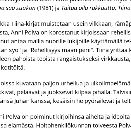
na saa suu­kon
(1981) ja
Tai­taa olla rak­kaut­ta, Tiina
k­ka Tiina-​kirjat muis­te­taan usein vilk­kaan, rä­mä­
s­ta, Anni Polva on ko­ros­ta­nut kir­jois­saan re­hel­li­syy
­nut antaa mal­lia nuo­ril­le lu­ki­joil­le käyt­tä­mäl­lä
an syö" ja "Re­hel­li­syys maan perii". Tiina yrit­tää kou­
­leen pa­hois­ta teois­ta ran­gais­tuk­sek­si virk­kaus­ta,
ko­ti­töi­tä.
­jois­sa ku­va­taan pal­jon ur­hei­lua ja ul­koil­mae­lä­mää
k­ki­vät, pe­laa­vat ja juok­se­vat kil­paa pi­hal­la. Tal­v
vän­sä Juhan kans­sa, ke­säi­sin he pyö­räi­le­vät ja telt­t
i Polva on poi­mi­nut kir­joi­hin­sa ai­hei­ta ja ideoi­
­sa elä­mäs­tä. Hoi­to­hen­ki­lö­kun­nan toi­vees­ta Polva 