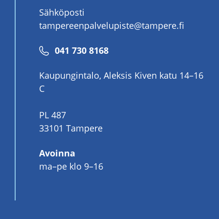
Sähköposti
tampereenpalvelupiste@tampere.fi
Puhelinnumero
041 730 8168
Kaupungintalo, Aleksis Kiven katu 14–16
C
PL 487
33101 Tampere
Avoinna
ma–pe klo 9–16