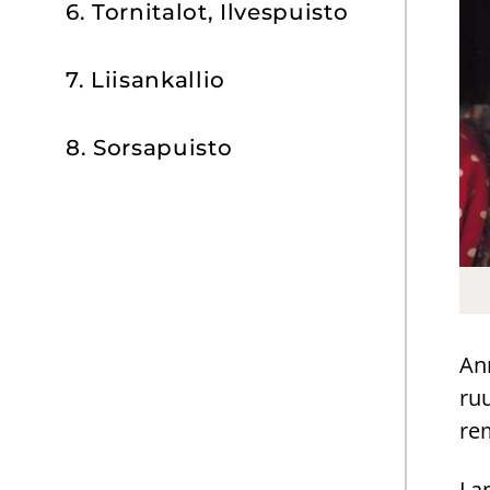
6. Tor­ni­ta­lot, Il­ves­puis­to
7. Lii­san­kal­lio
8. Sors­a­puis­to
Ann
ruu
rem
Lap