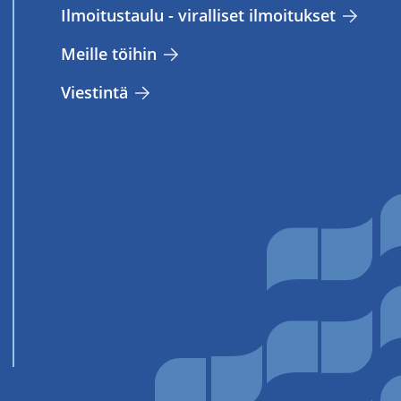
Il­moi­tus­tau­lu - vi­ral­li­set il­moi­tuk­set
Meil­le töi­hin
Vies­tin­tä