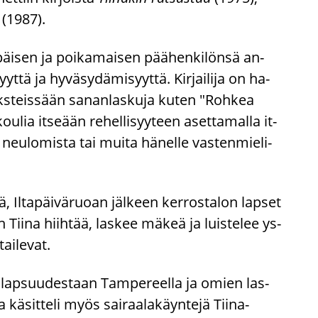
(1987).
päi­sen ja poi­ka­mai­sen pää­hen­ki­lön­sä an­
t­tä ja hy­vä­sy­dä­mi­syyt­tä. Kir­jai­li­ja on ha­
 teks­teis­sään sa­nan­las­ku­ja kuten "Roh­kea
lia it­se­ään re­hel­li­syy­teen aset­ta­mal­la it­
 neu­lo­mis­ta tai muita hä­nel­le vas­ten­mie­li­
, Il­ta­päi­vä­ruo­an jäl­keen ker­ros­ta­lon lap­set
i­sin Tiina hiih­tää, las­kee mäkeä ja luis­te­lee ys­
ai­le­vat.
ta lap­suu­des­taan Tam­pe­reel­la ja omien las­
kä­sit­te­li myös sai­raa­la­käyn­te­jä Tiina-​