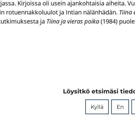
jassa. Kir­jois­sa oli usein ajan­koh­tai­sia ai­hei­ta. 
in ro­tuen­nak­ko­luu­lot ja In­tian nä­län­hä­dän.
Tiina e
tut­ki­muk­ses­ta ja
Tiina ja vie­ras poika
(1984) puo­les
Löysitkö etsimäsi tiedo
Kyllä
En