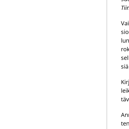
Tii
Vai
sio
lun
rok
sel
siä 
Kir
lei
tä­
Ann
ten