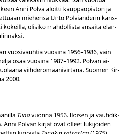
 jäl­keen Anni Polva aloit­ti kaup­pao­pis­ton ja
uu­tet­tu­aan mie­hen­sä Unto Pol­vian­de­rin kans­
­keil­la, oli­si­ko mah­dol­lis­ta an­sai­ta elan­
lin­nak­si.
­jan vuo­si­vauh­tia vuo­si­na 1956–1986, vain
 neljä osaa vuo­si­na 1987–1992. Pol­van ai­
uo­laa­na viih­de­ro­maa­ni­vir­ta­na. Suo­men Kir­
­na 2000.
a­nil­la
Tiina
vuon­na 1956. Iloi­sen ja vauh­dik­
 Anni Pol­van kir­jat ovat ol­leet lu­ki­joi­den
t­tiin kir­jois­ta
Tii­na­kin rat­sas­taa
(1975),