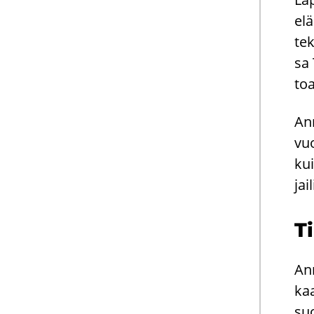
elä
tek
sa 
to­
Ann
vuo
kui
jai
Ti
Ann
kaa
suo