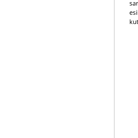
sar
esi
ku­