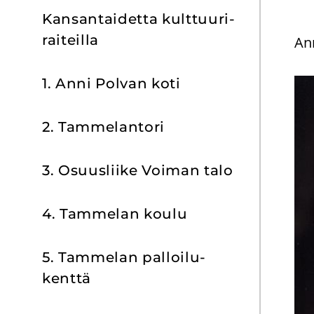
Kan­san­tai­det­ta kult­tuu­ri­
rai­teil­la
Ann
1. Anni Pol­van koti
2. Tam­me­lan­to­ri
3. Osuus­lii­ke Voi­man talo
4. Tam­me­lan koulu
5. Tam­me­lan pal­loi­lu­
kent­tä