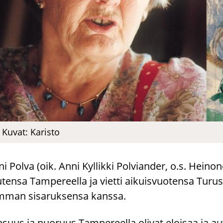
Kuvat: Ka­ris­to
i Polva (oik. Anni Kyl­lik­ki Pol­vian­der, o.s. Hei­no­ne
­ten­sa Tam­pe­reel­la ja viet­ti ai­kuis­vuo­ten­sa Tu­r
­man si­sa­ruk­sen­sa kans­sa.
­suus ja nuo­ruus Tam­pe­reel­la oli­vat eloi­saa ja au