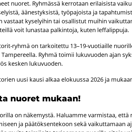
neet nuo­ret. Ryh­mäs­sä ker­ro­taan eri­lai­sis­ta vai­kut
se­lyis­tä, ää­nes­tyk­sis­tä, työ­pa­jois­ta ja ta­pah­tu­mis
 vas­taat ky­se­lyi­hin tai osal­lis­tut mui­hin vai­kut­ta­
­teil­lä voit lu­nas­taa pal­kin­to­ja, kuten lef­fa­lip­pu­ja.
orit-​ryhmä on tar­koi­tet­tu 13–19-​vuotiaille nuo­ril­
 Tam­pe­reel­la. Ryhmä toi­mii lu­ku­vuo­den ajan syk
s kes­ken lu­ku­vuo­den.
to­rien uusi kausi alkaa elo­kuus­sa 2026 ja mu­kaan 
ta nuo­ret mu­kaan!
­ril­la on nä­ke­mys­tä. Ha­luam­me var­mis­taa, että
mi­seen ja pää­tök­sen­te­koon sekä vai­kut­ta­maan aj