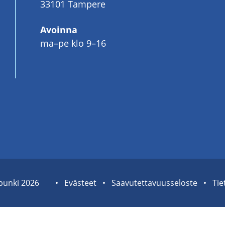
33101 Tampere
Avoinna
ma–pe klo 9–16
pun­ki 2026
Sivuston
Eväs­teet
Saa­vu­tet­ta­vuus­se­los­te
Tie­
tietolinkit