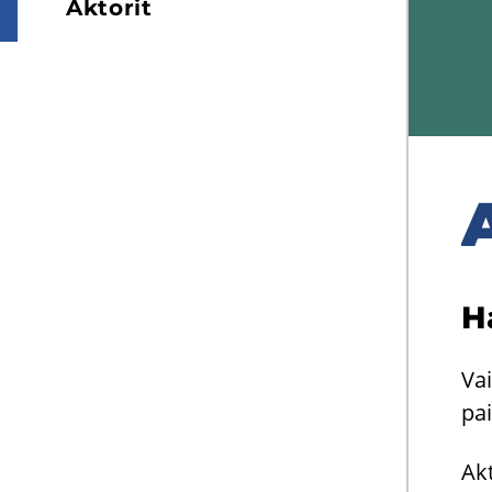
Ak­to­rit
A
Ha
Vai
pai
Ak­