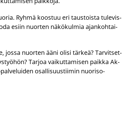
­kut­ta­mi­sen paik­ko­ja.
­ria. Ryhmä koos­tuu eri taus­tois­ta tu­le­vis­
 tuoda esiin nuor­ten nä­kö­kul­mia ajan­koh­tai­
, jossa nuor­ten ääni olisi tär­keä? Tar­vit­set­
hi­tys­työ­hön? Tar­joa vai­kut­ta­mi­sen paik­ka Ak­
pal­ve­lui­den osal­li­suus­tii­min nuoriso-​