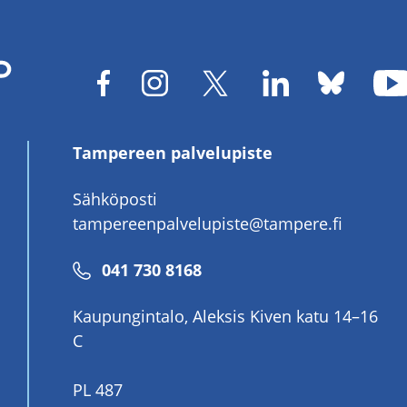
Tampereen palvelupiste
Sähköposti
tampereenpalvelupiste@tampere.fi
Puhelinnumero
041 730 8168
Kaupungintalo, Aleksis Kiven katu 14–16
C
PL 487