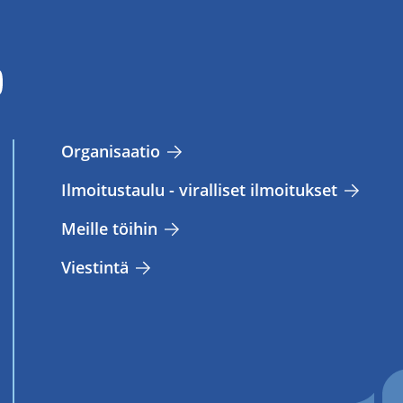
Or­ga­ni­saa­tio
Il­moi­tus­tau­lu - vi­ral­li­set il­moi­tuk­set
Meil­le töi­hin
Vies­tin­tä