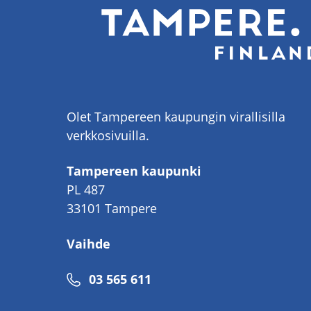
Olet Tampereen kaupungin virallisilla
verkkosivuilla.
Tampereen kaupunki
PL 487
33101 Tampere
Vaihde
Puhelinnumero
03 565 611