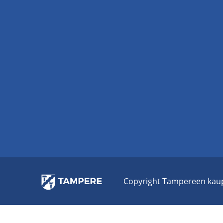
Co­py­right Tam­pe­reen kau­