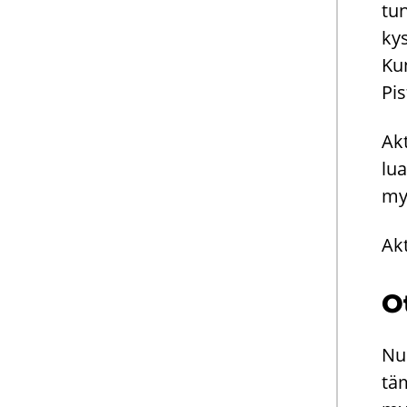
tu­
ky­
Kun
Pis
Akt
lua
myö
Ak­
O
Nuo
tä­