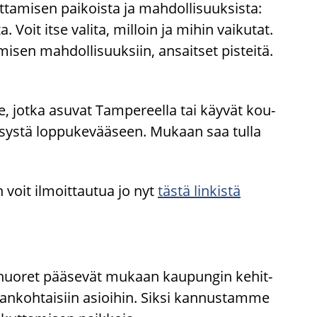
­ta­mi­sen pai­kois­ta ja mah­dol­li­suuk­sis­ta:
­ta. Voit itse va­li­ta, mil­loin ja mihin vai­ku­tat.
mi­sen mah­dol­li­suuk­siin, an­sait­set pis­tei­tä.
le, jotka asu­vat Tam­pe­reel­la tai käy­vät kou­
­sys­tä lop­pu­ke­vää­seen. Mu­kaan saa tulla
voit il­moit­tau­tua jo nyt
tästä lin­kis­tä
 nuo­ret pää­se­vät mu­kaan kau­pun­gin ke­hit­
an­koh­tai­siin asioi­hin. Siksi kan­nus­tam­me