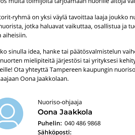
s muita toi­mi­joi­ta tar­joa­maan nuo­ril­le ai­to­ja vai
orit-​ryhmä on yksi väylä ta­voit­taa laaja jouk­ko nuo
nuo­ris­ta, jotka ha­lua­vat vai­kut­taa, osal­lis­tua ja
n ai­hei­siin.
o si­nul­la idea, hanke tai pää­tös­val­mis­te­lun vaihe
nuor­ten mie­li­pi­tei­tä jär­jes­tö­si tai yri­tyk­se­si ke­
reil­le! Ota yh­teyt­tä Tam­pe­reen kau­pun­gin nuo­ri­so­
aajaan Oona Jaak­ko­laan.
Nuoriso-ohjaaja
Oona Jaak­ko­la
Puhelin:
040 486 9868
Sähköposti: