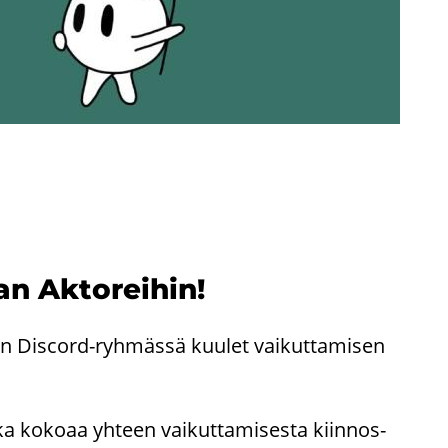
n Ak­to­rei­hin!
to­rien Discord-​ryhmässä kuu­let vai­kut­ta­mi­sen
 ko­ko­aa yh­teen vai­kut­ta­mi­ses­ta kiin­nos­