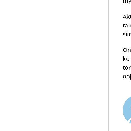
myö
Akt
ta 
sii
Onk
ko 
to­
ohj