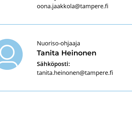
oona.jaakkola@tampere.fi
Nuoriso-ohjaaja
Ta­ni­ta Hei­no­nen
Sähköposti:
tanita.heinonen@tampere.fi