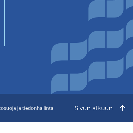
Sivun al­kuun
to­suo­ja ja tie­don­hal­lin­ta