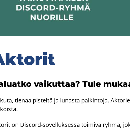
k­to­rit
­luat­ko vai­kut­taa? Tule mu­kaa
­ku­ta, tie­naa pis­tei­tä ja lu­nas­ta pal­kin­to­ja. Ak­
­kois­ta.
to­rit on Discord-​sovelluksessa toi­mi­va ryhmä, joka