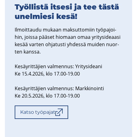
Työl­lis­tä it­se­si ja tee tästä
unel­mie­si kesä!
Il­moit­tau­du mu­kaan mak­sut­to­miin työ­pa­joi­
hin, jois­sa pää­set hio­maan omaa yri­ty­si­de­aa­si
kesää var­ten oh­ja­tus­ti yh­des­sä mui­den nuor­
ten kans­sa.
Ke­säy­rit­tä­jien val­men­nus: Yri­tys­idea­ni
Ke 15.4.2026, klo 17.00-19.00
Ke­säy­rit­tä­jien val­men­nus: Mark­ki­noin­ti
Ke 20.5.2026, klo 17.00-19.00
Katso työ­pa­jat