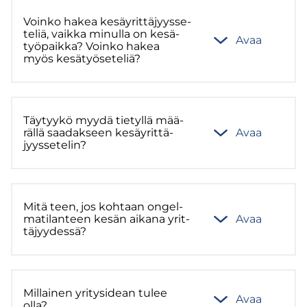
Voin­ko hakea ke­säy­rit­tä­jyys­se­
te­liä, vaik­ka mi­nul­la on ke­sä­
Avaa
työ­paik­ka? Voin­ko hakea
myös ke­sä­työ­se­te­liä?
Täy­tyy­kö myydä tie­tyl­lä mää­
räl­lä saa­dak­seen ke­säy­rit­tä­
Avaa
jyys­se­te­lin?
Mitä teen, jos koh­taan on­gel­
ma­ti­lan­teen kesän ai­ka­na yrit­
Avaa
tä­jyy­des­sä?
Mil­lai­nen yri­tys­idean tulee
Avaa
olla?