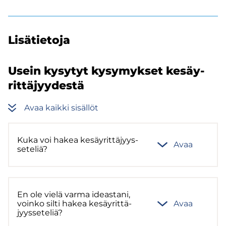
Li­sä­tie­to­ja
Usein ky­sy­tyt ky­sy­myk­set ke­säy­
rit­tä­jyy­des­tä
Avaa kaik­ki si­säl­löt
Kuka voi hakea ke­säy­rit­tä­jyys­
Avaa
se­te­liä?
En ole vielä varma ideas­ta­ni,
voin­ko silti hakea ke­säy­rit­tä­
Avaa
jyys­se­te­liä?