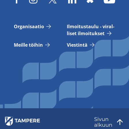
Or­ga­ni­saa­tio
Il­moi­tus­tau­lu - vi­ral­
li­set il­moi­tuk­set
Meil­le töi­hin
Vies­tin­tä
Sivun
al­kuun