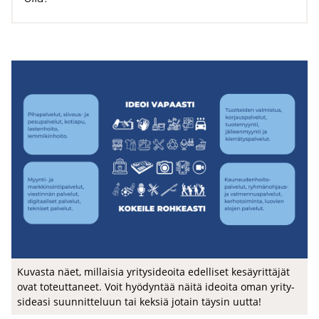
Ku­vas­ta näet, mil­lai­sia yri­ty­si­deoi­ta edel­li­set ke­säy­rit­tä­jät
ovat to­teut­ta­neet. Voit hyö­dyn­tää näitä ideoi­ta oman yri­ty­
si­dea­si suun­nit­te­luun tai kek­siä jo­tain täy­sin uutta!