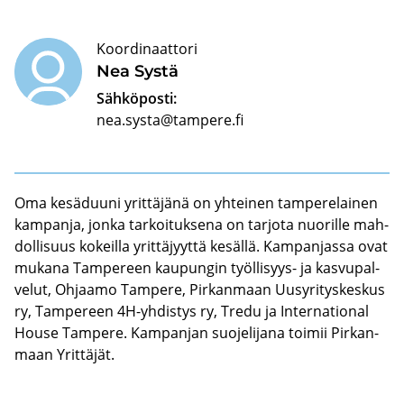
Koordinaattori
Nea Systä
Sähköposti:
nea.systa@tampere.fi
Oma ke­sä­duu­ni yrit­tä­jä­nä on yh­tei­nen tam­pe­re­lai­nen
kam­pan­ja, jonka tar­koi­tuk­se­na on tar­jo­ta nuo­ril­le mah­
dol­li­suus ko­keil­la yrit­tä­jyyt­tä ke­säl­lä. Kam­pan­jas­sa ovat
mu­ka­na Tam­pe­reen kau­pun­gin työllisyys-​ ja kas­vu­pal­
ve­lut, Oh­jaa­mo Tam­pe­re, Pir­kan­maan Uus­yri­tys­kes­kus
ry, Tam­pe­reen 4H-​yhdistys ry, Tredu ja In­ter­na­tio­nal
House Tam­pe­re. Kam­pan­jan suo­je­li­ja­na toi­mii Pir­kan­
maan Yrit­tä­jät.