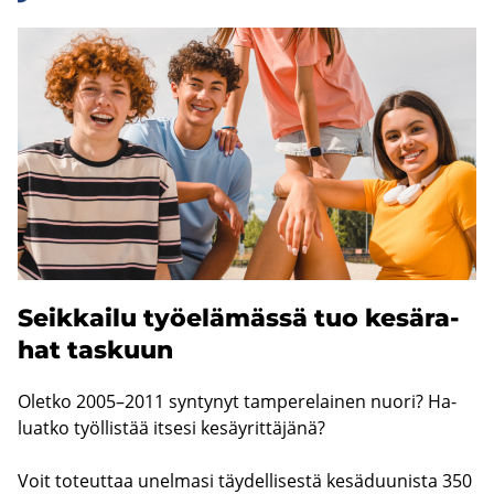
Seik­kai­lu työ­elä­mäs­sä tuo ke­sä­ra­
hat tas­kuun
Olet­ko 2005–2011 syn­ty­nyt tam­pe­re­lai­nen nuori? Ha­
luat­ko työl­lis­tää it­se­si ke­säy­rit­tä­jä­nä?
Voit to­teut­taa unel­ma­si täy­del­li­ses­tä ke­sä­duu­nis­ta 350