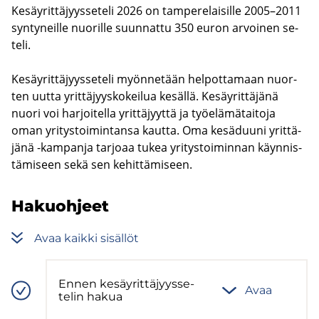
Ke­säy­rit­tä­jyys­se­te­li 2026 on tam­pe­re­lai­sil­le 2005–2011
syn­ty­neil­le nuo­ril­le suun­nat­tu 350 euron ar­voi­nen se­
te­li.
Ke­säy­rit­tä­jyys­se­te­li myön­ne­tään hel­pot­ta­maan nuor­
ten uutta yrit­tä­jyys­ko­kei­lua ke­säl­lä. Ke­säy­rit­tä­jä­nä
nuori voi har­joi­tel­la yrit­tä­jyyt­tä ja työ­elä­mä­tai­to­ja
oman yri­tys­toi­min­tan­sa kaut­ta. Oma ke­sä­duu­ni yrit­tä­
jä­nä -​kampanja tar­jo­aa tukea yri­tys­toi­min­nan käyn­nis­
tä­mi­seen sekä sen ke­hit­tä­mi­seen.
Ha­kuoh­jeet
Avaa kaik­ki si­säl­löt
Ennen ke­säy­rit­tä­jyys­se­
Avaa
Vaiheen
te­lin hakua
tila: