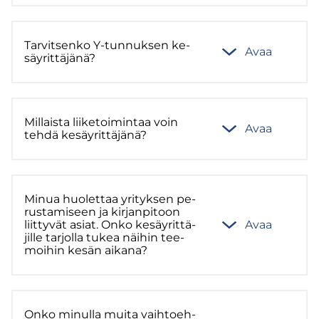
Tar­vit­sen­ko Y-​tunnuksen ke­
Avaa
säy­rit­tä­jä­nä?
Mil­lais­ta lii­ke­toi­min­taa voin
Avaa
tehdä ke­säy­rit­tä­jä­nä?
Minua huo­let­taa yri­tyk­sen pe­
rus­ta­mi­seen ja kir­jan­pi­toon
liit­ty­vät asiat. Onko ke­säy­rit­tä­
Avaa
jil­le tar­jol­la tukea näi­hin tee­
moi­hin kesän ai­ka­na?
Onko mi­nul­la muita vaih­toeh­