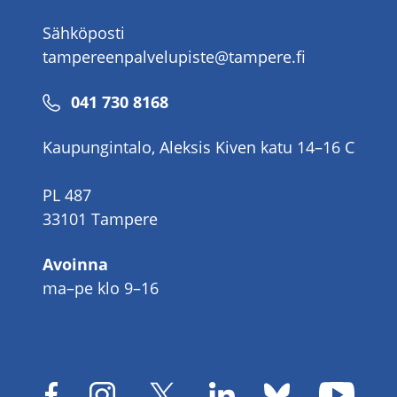
Sähköposti
tampereenpalvelupiste@tampere.fi
Puhelinnumero
041 730 8168
Kaupungintalo, Aleksis Kiven katu 14–16 C
PL 487
33101 Tampere
Avoinna
ma–pe klo 9–16