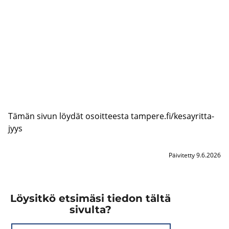
Tämän sivun löy­dät osoit­tees­ta tam­pe­re.fi/ke­say­rit­ta­
jyys
Päivitetty 9.6.2026
Löysitkö etsimäsi tiedon tältä
sivulta?