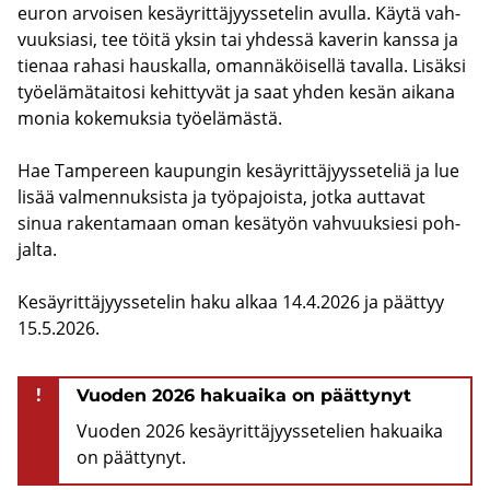
euron ar­voi­sen ke­säy­rit­tä­jyys­se­te­lin avul­la. Käytä vah­
vuuk­sia­si, tee töitä yksin tai yh­des­sä ka­ve­rin kans­sa ja
tie­naa ra­ha­si haus­kal­la, oman­nä­köi­sel­lä ta­val­la. Li­säk­si
työ­elä­mä­tai­to­si ke­hit­ty­vät ja saat yhden kesän ai­ka­na
monia ko­ke­muk­sia työ­elä­mäs­tä.
Hae Tam­pe­reen kau­pun­gin ke­säy­rit­tä­jyys­se­te­liä ja lue
lisää val­men­nuk­sis­ta ja työ­pa­jois­ta, jotka aut­ta­vat
sinua ra­ken­ta­maan oman ke­sä­työn vah­vuuk­sie­si poh­
jal­ta.
Ke­säy­rit­tä­jyys­se­te­lin haku alkaa 14.4.2026 ja päät­tyy
15.5.2026.
!
Vuoden 2026 hakuaika on päättynyt
Vuoden 2026 kesäyrittäjyyssetelien hakuaika
on päättynyt.