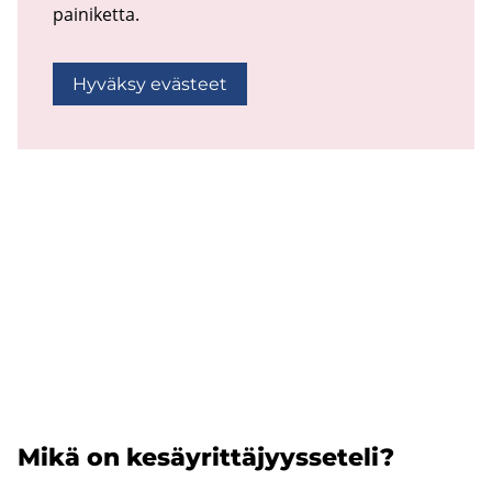
painiketta.
Hyväksy evästeet
Mikä on ke­säy­rit­tä­jyys­se­te­li?