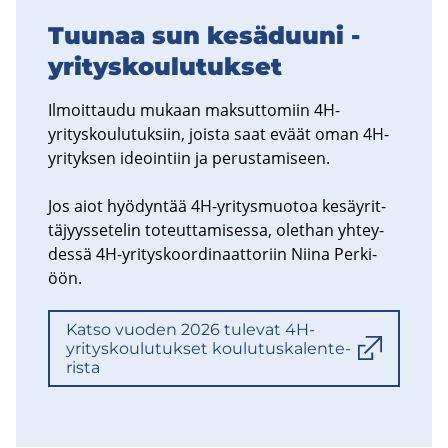
Tuu­naa sun ke­sä­duu­ni -​
yrityskoulutukset
Il­moit­tau­du mu­kaan mak­sut­to­miin 4H-​
yrityskoulutuksiin, jois­ta saat eväät oman 4H-​
yrityksen ideoin­tiin ja pe­rus­ta­mi­seen.
Jos aiot hyö­dyn­tää 4H-​yritysmuotoa ke­säy­rit­
tä­jyys­se­te­lin to­teut­ta­mi­ses­sa, olet­han yh­tey­
des­sä 4H-​yrityskoordinaattoriin Niina Per­ki­
öön.
Katso vuo­den 2026 tu­le­vat 4H-​
yrityskoulutukset kou­lu­tus­ka­len­te­
ris­ta