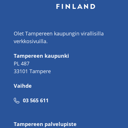
Olet Tampereen kaupungin virallisilla
verkkosivuilla.
Tampereen kaupunki
PL 487
33101 Tampere
Vaihde
Puhelinnumero
03 565 611
Tampereen palvelupiste