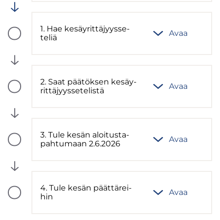
Valmis
1. Hae ke­säy­rit­tä­jyys­se­
Avaa
Vaiheen
te­liä
tila:
Tulossa
2. Saat pää­tök­sen ke­säy­
Avaa
Vaiheen
rit­tä­jyys­se­te­lis­tä
tila:
Tulossa
3. Tule kesän aloi­tus­ta­
Avaa
Vaiheen
pah­tu­maan 2.6.2026
tila:
Tulossa
4. Tule kesän päät­tä­rei­
Avaa
Vaiheen
hin
tila:
Tulossa