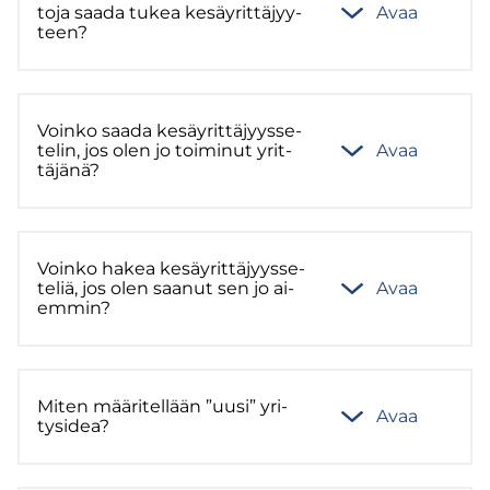
to­ja saada tukea ke­säy­rit­tä­jyy­
Avaa
teen?
Voin­ko saada ke­säy­rit­tä­jyys­se­
te­lin, jos olen jo toi­mi­nut yrit­
Avaa
tä­jä­nä?
Voin­ko hakea ke­säy­rit­tä­jyys­se­
te­liä, jos olen saa­nut sen jo ai­
Avaa
em­min?
Miten mää­ri­tel­lään ”uusi” yri­
Avaa
tys­idea?