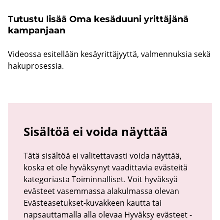
Tu­tus­tu lisää Oma ke­sä­duu­ni yrit­tä­jä­nä
kam­pan­jaan
Vi­deos­sa esi­tel­lään ke­säy­rit­tä­jyyt­tä, val­men­nuk­sia sekä
ha­ku­pro­ses­sia.
Sisältöä ei voida näyttää
Tätä sisältöä ei valitettavasti voida näyttää,
koska et ole hyväksynyt vaadittavia evästeitä
kategoriasta Toiminnalliset. Voit hyväksyä
evästeet vasemmassa alakulmassa olevan
Evästeasetukset-kuvakkeen kautta tai
napsauttamalla alla olevaa Hyväksy evästeet -