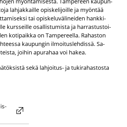
­ra­ho­jen myön­tä­mi­ses­tä. Tam­pe­reen kau­pun­
­ja lah­jak­kail­le opis­ke­li­joil­le ja myön­tää
it­ta­mi­sek­si tai opis­ke­lu­vä­li­nei­den hank­ki­
e kurs­seil­le osal­lis­tu­mis­ta ja har­ras­tus­toi­
den ko­ti­paik­ka on Tam­pe­reel­la. Ra­has­ton
h­tees­sa kau­pun­gin il­moi­tus­leh­dis­sä. Sa­
­teis­ta, joi­hin apu­ra­haa voi hakea.
ää­tök­sis­tä sekä lahjoitus-​ ja tu­ki­ra­has­tos­ta
is­