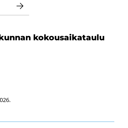
i­kun­nan ko­kousai­ka­tau­lu
2026.