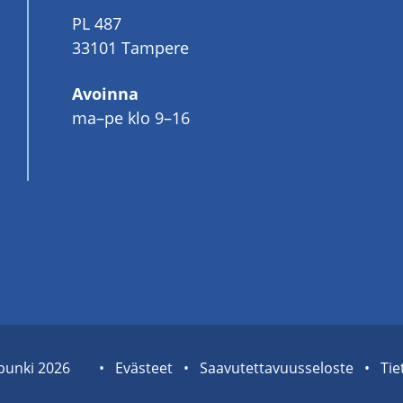
PL 487
33101 Tampere
Avoinna
ma–pe klo 9–16
pun­ki 2026
Sivuston
Eväs­teet
Saa­vu­tet­ta­vuus­se­los­te
Tie­
tietolinkit