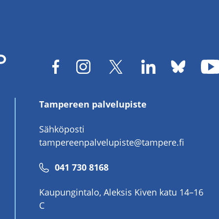
Tampereen palvelupiste
Sähköposti
tampereenpalvelupiste@tampere.fi
Puhelinnumero
041 730 8168
Kaupungintalo, Aleksis Kiven katu 14–16
C