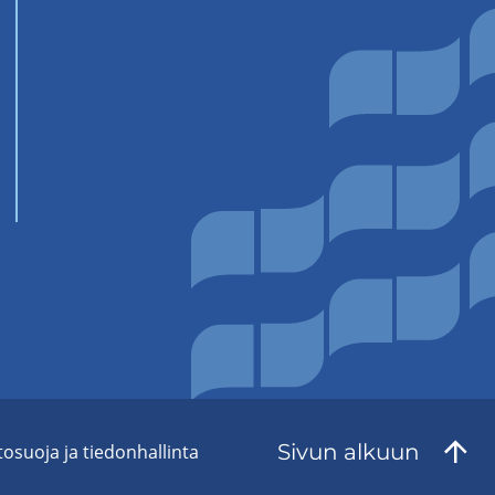
Sivun al­kuun
to­suo­ja ja tie­don­hal­lin­ta