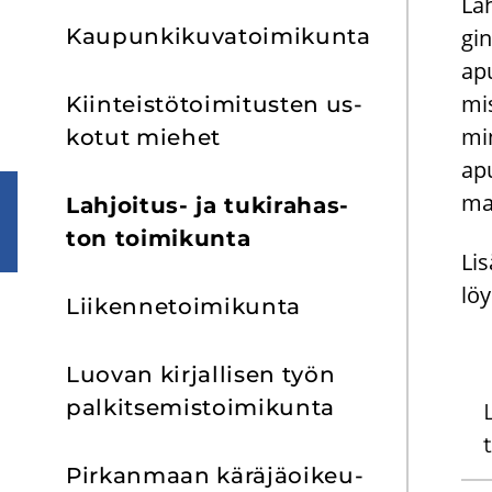
Lah
Kau­pun­ki­ku­va­toi­mi­kun­ta
gin
apu
mis
Kiin­teis­tö­toi­mi­tus­ten us­
min
ko­tut mie­het
apu
mas
Lahjoitus-​ ja tu­ki­ra­has­
ton toi­mi­kun­ta
Li­
löy
Lii­ken­ne­toi­mi­kun­ta
Luo­van kir­jal­li­sen työn
pal­kit­se­mis­toi­mi­kun­ta
t
Pir­kan­maan kä­rä­jä­oi­keu­