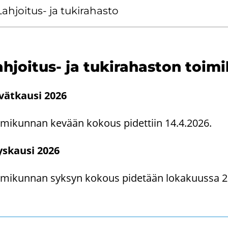
ahjoitus-​ ja tu­ki­ra­has­to
hjoitus-​ ja tu­ki­ra­has­ton toi­m
vät­kausi 2026
­mi­kun­nan ke­vään ko­kous pi­det­tiin 14.4.2026.
ys­kausi 2026
­mi­kun­nan syk­syn ko­kous pi­de­tään lo­ka­kuus­sa 