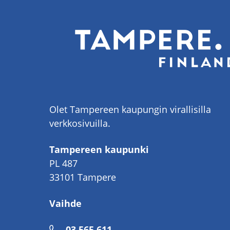
Olet Tampereen kaupungin virallisilla
verkkosivuilla.
Tampereen kaupunki
PL 487
33101 Tampere
Vaihde
Puhelinnumero
03 565 611