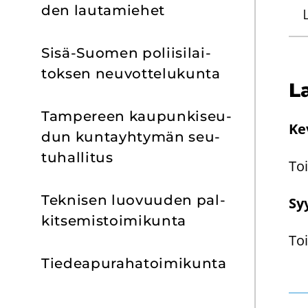
den lau­ta­mie­het
L
Sisä-​Suomen po­lii­si­lai­
tok­sen neu­vot­te­lu­kun­ta
La
Tam­pe­reen kau­pun­ki­seu­
Ke­
dun kun­tayh­ty­män seu­
tu­hal­li­tus
Toi
Tek­ni­sen luo­vuu­den pal­
Sy
kit­se­mis­toi­mi­kun­ta
Toi
Tie­dea­pu­ra­ha­toi­mi­kun­ta