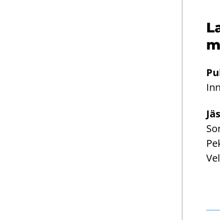
La
m
Pu­
Inn
Jä­
So
Pek
Vel