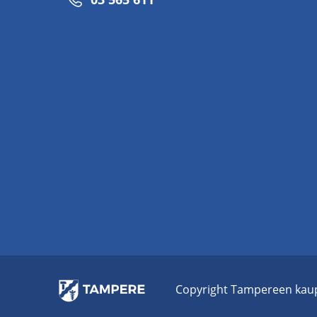
Co­py­right Tam­pe­reen kau­