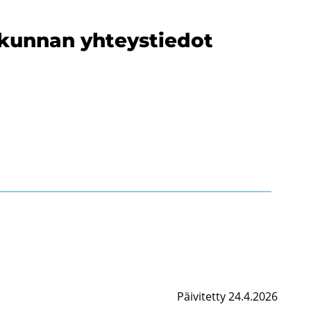
i­kun­nan yh­teys­tie­dot
Päivitetty 24.4.2026