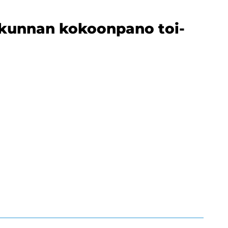
mi­kun­nan ko­koon­pa­no toi­