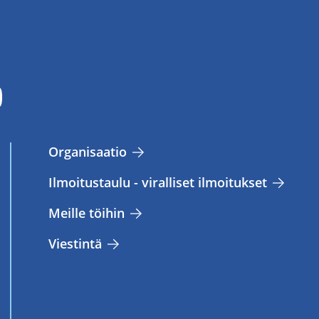
Or­ga­ni­saa­tio
Il­moi­tus­tau­lu - vi­ral­li­set il­moi­tuk­set
Meil­le töi­hin
Vies­tin­tä