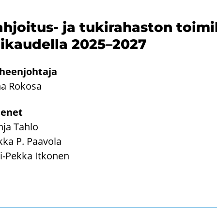
hjoitus-​ ja tu­ki­ra­has­ton toi­
i­kau­del­la 2025–2027
heen­joh­ta­ja
a Ro­ko­sa
se­net
nja Tahlo
ka P. Paa­vo­la
i-​Pekka It­ko­nen