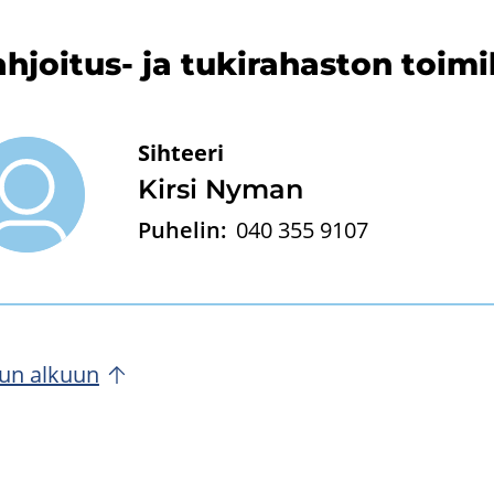
hjoitus-​ ja tu­ki­ra­has­ton toi­m
Sihteeri
Kirsi Nyman
Puhelin:
040 355 9107
un al­kuun