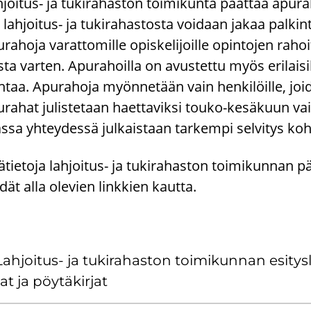
joitus-​ ja tu­ki­ra­has­ton toi­mi­kun­ta päät­tää apu
 lahjoitus-​ ja tu­ki­ra­has­tos­ta voi­daan jakaa pal­kin­to
­ra­ho­ja va­rat­to­mil­le opis­ke­li­joil­le opin­to­jen ra­ho
­ta var­ten. Apu­ra­hoil­la on avus­tet­tu myös eri­lai­sil­l
­taa. Apu­ra­ho­ja myön­ne­tään vain hen­ki­löil­le, joi­
­ra­hat ju­lis­te­taan haet­ta­vik­si touko-​kesäkuun vai
­sa yh­tey­des­sä jul­kais­taan tar­kem­pi sel­vi­tys koh
sä­tie­to­ja lahjoitus-​ ja tu­ki­ra­has­ton toi­mi­kun­nan p
­dät alla ole­vien link­kien kaut­ta.
Lahjoitus-​ ja tu­ki­ra­has­ton toi­mi­kun­nan esi­tys­l
at ja pöy­tä­kir­jat