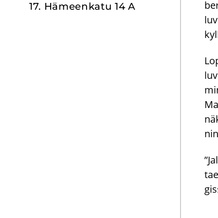
ber
17. Hä­meen­ka­tu 14 A
luv
kyl
Lo­
luv
min
Mat
nä­
nin
”Ja
tae
gis