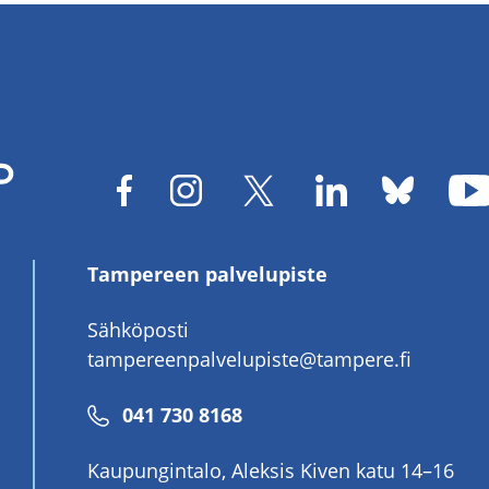
Tampereen palvelupiste
Sähköposti
tampereenpalvelupiste@tampere.fi
Puhelinnumero
041 730 8168
Kaupungintalo, Aleksis Kiven katu 14–16