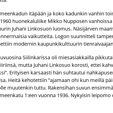
meen­ka­dun itä­pään ja koko ka­dun­kin van­hin toi­mi­v
1960 huo­ne­ka­lu­lii­ke Mikko Nup­po­sen van­hois­sa ti
­pu­rin Ju­ha­ni Lin­ko­suon luo­mus. Nä­si­jär­ven maa­mer­
­ner­mai­sia vai­kut­tei­ta. Logon suun­nit­te­li tam­pe­re­
det­tiin mo­der­nin kau­pun­ki­kult­tuu­rin tien­rai­vaa­ja­
ku­vuo­si­na Sii­lin­ka­ris­sa oli mies­asiak­kail­la pik­ku­t
vii­riin­sä, mutta Ju­ha­ni Lin­ko­suo ko­ros­ti, ettei kah­
­si”. Eri­tyi­sen kar­saas­ti hän suh­tau­tui nah­ka­puse­ro
­sa. Heitä ke­ho­tet­tiin ”aja­maan ohi kun meil­lä päin
­le muu­ten­kin tuttu. Ra­ken­si­han suvun en­sim­mäi
meen­ka­tu 1:een vuon­na 1936. Ny­kyi­sin lei­po­mo on