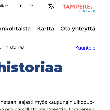
i­kat
FI
Valitse
EN
Select
sivuston
site
kieli:
language:
suomi
English
ssijainen
n­koh­tais­ta
Kart­ta
Ota yh­teyt­tä
ikko
Kuuntele
 his­to­ri­aa
s­to­ri­aa
e­taan laa­jas­ti myös kau­pun­gin ul­ko­puo­
vä osa pai­kal­lis­ta iden­ti­teet­tiä. Tam­pe­reen