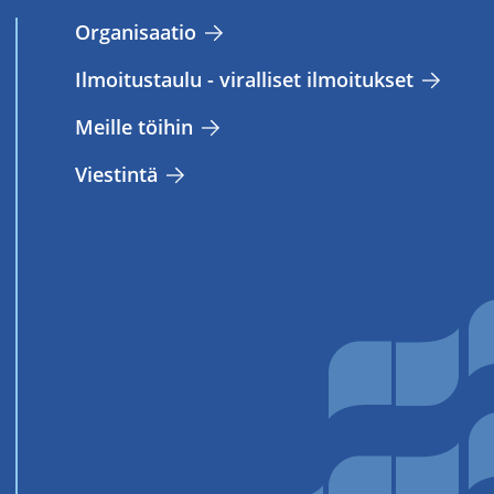
Or­ga­ni­saa­tio
Il­moi­tus­tau­lu - vi­ral­li­set il­moi­tuk­set
Meil­le töi­hin
Vies­tin­tä