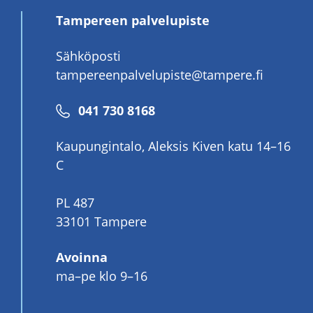
Tampereen palvelupiste
Sähköposti
tampereenpalvelupiste@tampere.fi
Puhelinnumero
041 730 8168
Kaupungintalo, Aleksis Kiven katu 14–16
C
PL 487
33101 Tampere
Avoinna
ma–pe klo 9–16