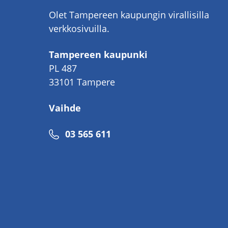
Olet Tampereen kaupungin virallisilla
verkkosivuilla.
Tampereen kaupunki
PL 487
33101 Tampere
Vaihde
Puhelinnumero
03 565 611