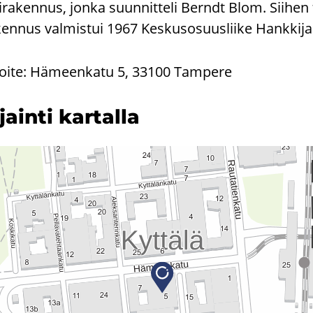
irakennus, jonka suunnitteli Berndt Blom. Siihen
ennus valmistui 1967 Keskusosuusliike Hankkijan 
oite: Hämeenkatu 5, 33100 Tampere
­jain­ti kar­tal­la