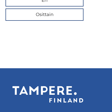
En
Osittain