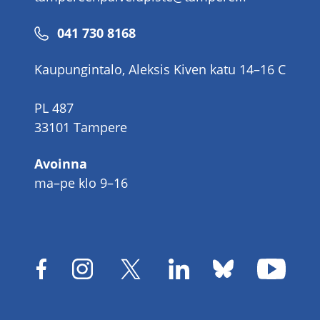
Puhelinnumero
041 730 8168
Kaupungintalo, Aleksis Kiven katu 14–16 C
PL 487
33101 Tampere
Avoinna
ma–pe klo 9–16