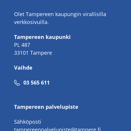
Olet Tampereen kaupungin virallisilla
verkkosivuilla.
Tampereen kaupunki
PL 487
33101 Tampere
Vaihde
Puhelinnumero
03 565 611
Tampereen palvelupiste
Sähköposti
tampereenpalvelupiste@tampere.fi