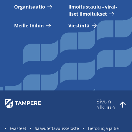
Or­ga­ni­saa­tio
Il­moi­tus­tau­lu - vi­ral­
li­set il­moi­tuk­set
Meil­le töi­hin
Vies­tin­tä
Sivun
al­kuun
Sivuston
Eväs­teet
Saa­vu­tet­ta­vuus­se­los­te
Tie­to­suo­ja ja tie­