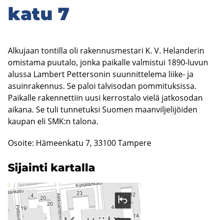
ka­tu 7
Alkujaan tontilla oli rakennusmestari K. V. Helanderin
omistama puutalo, jonka paikalle valmistui 1890-luvun
alussa Lambert Pettersonin suunnittelema liike- ja
asuinrakennus. Se paloi talvisodan pommituksissa.
Paikalle rakennettiin uusi kerrostalo vielä jatkosodan
aikana. Se tuli tunnetuksi Suomen maanviljelijöiden
kaupan eli SMK:n talona.
Osoite: Hämeenkatu 7, 33100 Tampere
Si­jain­ti kar­tal­la