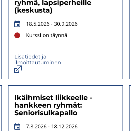
ryhmä, lapsiperheille
(keskusta)
18.5.2026
-
30.9.2026
Kurssi on täynnä
Lisätiedot ja
ilmoittautuminen
Avautuu
uuteen
ikkunaan
Ikäihmiset liikkeelle -
hankkeen ryhmät:
Seniorisulkapallo
7.8.2026
-
18.12.2026