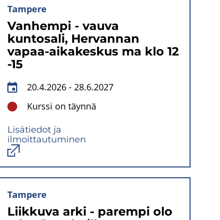
Tampere
Vanhempi - vauva
kuntosali, Hervannan
vapaa-aikakeskus ma klo 12
-15
20.4.2026
-
28.6.2027
Kurssi on täynnä
Lisätiedot ja
ilmoittautuminen
Avautuu
uuteen
ikkunaan
Tampere
Liikkuva arki - parempi olo