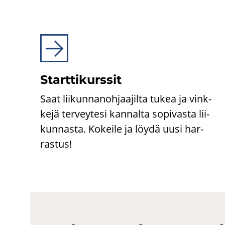
Start­ti­kurs­sit
Saat lii­kun­na­noh­jaa­jil­ta tukea ja vink­
ke­jä ter­vey­te­si kan­nal­ta so­pi­vas­ta lii­
kun­nas­ta. Ko­kei­le ja löydä uusi har­
ras­tus!