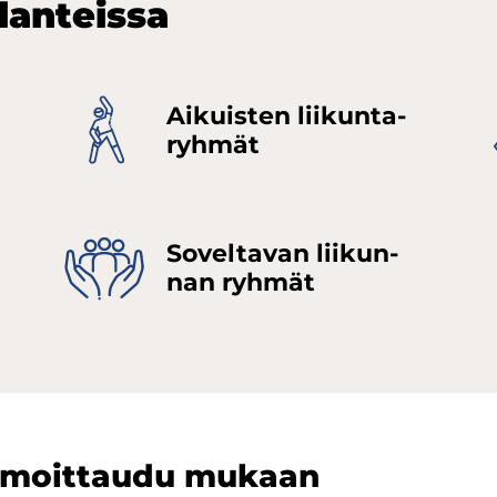
lan­teis­sa
Ai­kuis­ten lii­kun­ta­
ryh­mät
So­vel­ta­van lii­kun­
nan ryh­mät
 ilmoittaudu mukaan