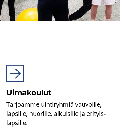
Ui­ma­kou­lut
Tar­joam­me uin­ti­ryh­miä vau­voil­le,
lap­sil­le, nuo­ril­le, ai­kui­sil­le ja eri­tyis­
lap­sil­le.