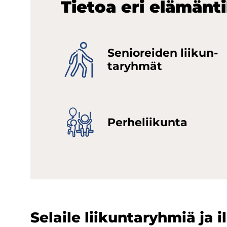
Tie­toa eri elä­män­ti­
Se­nio­rei­den lii­kun­
ta­ryh­mät
Per­he­lii­kun­ta
Selaile liikuntaryhmiä ja