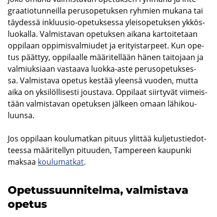
graa­tio­tun­neil­la pe­rus­o­pe­tuk­sen ryh­mien mu­ka­na tai
täy­des­sä inkluusio-​opetuksessa ylei­so­pe­tuk­sen yk­kös­
luo­kal­la. Val­mis­ta­van ope­tuk­sen ai­ka­na kar­toi­te­taan
op­pi­laan op­pi­mis­val­miu­det ja eri­tyis­tar­peet. Kun ope­
tus päät­tyy, op­pi­laal­le mää­ri­tel­lään hänen tai­to­jaan ja
val­miuk­si­aan vas­taa­va luokka-​aste pe­rus­o­pe­tuk­ses­
sa. Val­mis­ta­va ope­tus kes­tää yleen­sä vuo­den, mutta
aika on yk­si­löl­li­ses­ti jous­ta­va. Op­pi­laat siir­ty­vät vii­meis­
tään val­mis­ta­van ope­tuk­sen jäl­keen omaan lä­hi­kou­
luun­sa.
Jos op­pi­laan kou­lu­mat­kan pi­tuus ylit­tää kul­je­tus­tie­dot­
tees­sa mää­ri­tel­lyn pi­tuu­den, Tam­pe­reen kau­pun­ki
mak­saa
kou­lu­mat­kat
.
Ope­tus­suun­ni­tel­ma, val­mis­ta­va
ope­tus