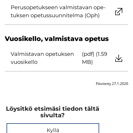
Pe­rus­o­pe­tuk­seen val­mis­ta­van ope­
tuk­sen ope­tus­suun­ni­tel­ma (Oph)
Vuo­si­kel­lo, val­mis­ta­va ope­tus
Val­mis­ta­van ope­tuk­sen
(pdf) (1.59
vuo­si­kel­lo
MB)
Päivitetty 27.1.2026
Löysitkö etsimäsi tiedon tältä
sivulta?
Kyllä