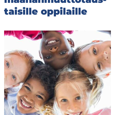
tai­sil­le op­pi­lail­le