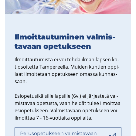
Il­moit­tau­tu­mi­nen val­mis­
ta­vaan ope­tuk­seen
Il­moit­tau­tu­mis­ta ei voi tehdä ilman lap­sen ko­
tio­soi­tet­ta Tam­pe­reel­la. Mui­den kun­tien op­pi­
laat il­moi­te­taan ope­tuk­seen omas­sa kun­nas­
saan.
Esio­pe­tusi­käi­sil­le lap­sil­le (6v.) ei jär­jes­te­tä val­
mis­ta­vaa ope­tus­ta, vaan hei­dät tulee il­moit­taa
esio­pe­tuk­seen. Val­mis­ta­vaan ope­tuk­seen voi
il­moit­taa 7 - 16-​vuotiaita op­pi­lai­ta.
Pe­rus­o­pe­tuk­seen val­mis­ta­vaan