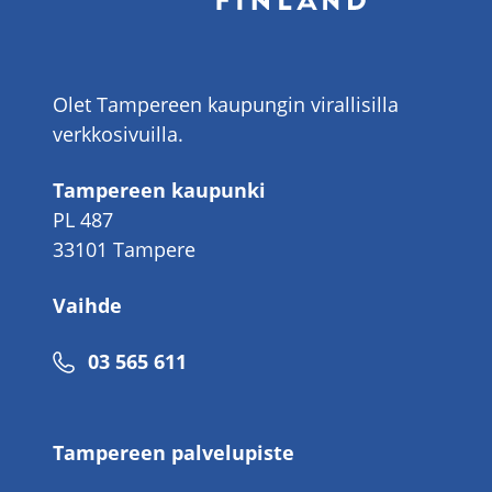
Olet Tampereen kaupungin virallisilla
verkkosivuilla.
Tampereen kaupunki
PL 487
33101 Tampere
Vaihde
Puhelinnumero
03 565 611
Tampereen palvelupiste