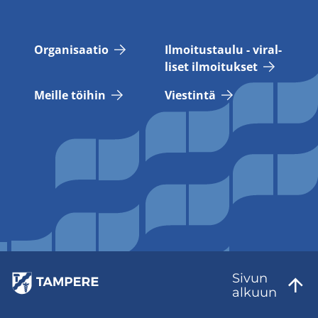
Or­ga­ni­saa­tio
Il­moi­tus­tau­lu - vi­ral­
li­set il­moi­tuk­set
Meil­le töi­hin
Vies­tin­tä
Sivun
al­kuun