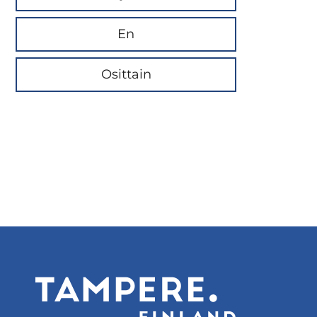
En
Osittain