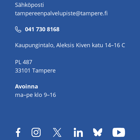
Sähköposti
tampereenpalvelupiste@tampere.fi
Puhelinnumero
041 730 8168
Kaupungintalo, Aleksis Kiven katu 14–16 C
PL 487
33101 Tampere
Avoinna
ma–pe klo 9–16