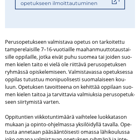
ope­tuk­seen il­moit­tau­tu­mi­nen
Pe­rus­o­pe­tuk­seen val­mis­ta­va ope­tus on tar­koi­tet­tu
tam­pe­re­lai­sil­le 7–16-​vuotiaille maa­han­muut­to­taus­tai­
sil­le op­pi­lail­le, jotka eivät puhu suo­mea tai joi­den suo­
men kie­len taito ei vielä ole riit­tä­vä pe­rus­o­pe­tuk­sen
ryh­mäs­sä opis­ke­le­mi­seen. Val­mis­ta­vas­sa ope­tuk­ses­sa
op­pi­las tu­tus­tuu mo­ni­puo­li­ses­ti suo­ma­lai­seen kou­
luun. Ope­tuk­sen ta­voit­tee­na on ke­hit­tää op­pi­laan suo­
men kie­len tai­toa ja tar­vit­ta­via val­miuk­sia pe­rus­o­pe­tuk­
seen siir­ty­mis­tä var­ten.
Op­pi­tun­tien viik­ko­tun­ti­mää­rä vaih­te­lee luok­ka­ta­son
mu­kaan ja opinto-​ohjelmassa yk­si­löi­dyl­lä ta­val­la. Ope­
tus­ta an­ne­taan pää­sään­töi­ses­ti omas­sa lä­hi­kou­lus­sa
joko omana val­mis­ta­van ope­tuk­sen ryh­mä­nä ja in­te­