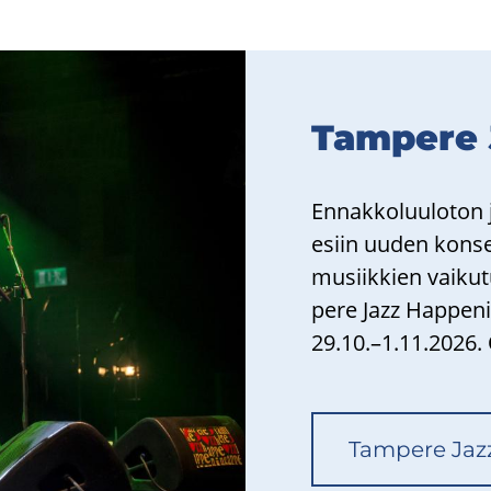
Tam­pe­re
En­nak­ko­luu­lo­ton 
esiin uuden kon­sert
musiik­kien vai­ku­
pe­re Jazz Hap­pe­ni
29.10.–1.11.2026. O
Tam­pe­re Jaz