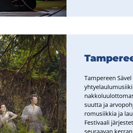
Tam­pe­re
Tam­pe­reen Sävel es
yh­tye­lau­lu­musii­kin
nak­ko­luu­lot­to­m
suut­ta ja ar­vo­poh
ro­musiik­kia ja lau­
Fes­ti­vaa­li jär­jes
seu­raa­van ker­ra