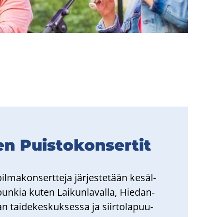
n Puis­to­kon­ser­tit
l­ma­kon­sert­te­ja jär­jes­te­tään ke­säl­
­pun­kia kuten Lai­kun­la­val­la, Hie­dan­
n tai­de­kes­kuk­ses­sa ja siir­to­la­puu­