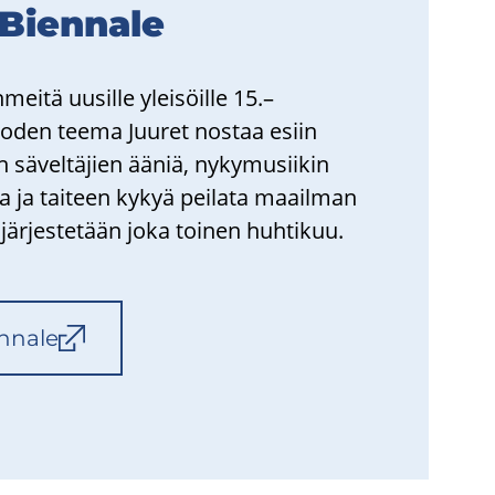
Bien­na­le
ei­tä uusil­le ylei­söil­le 15.–
uo­den teema Juu­ret nos­taa esiin
sä­vel­tä­jien ääniä, ny­ky­musii­kin
a ja tai­teen kykyä pei­la­ta maa­il­man
jär­jes­te­tään joka toi­nen huh­ti­kuu.
­na­le