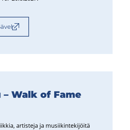
Sävel
­tu – Walk of Fame
­kia, ar­tis­te­ja ja musii­kin­te­ki­jöi­tä