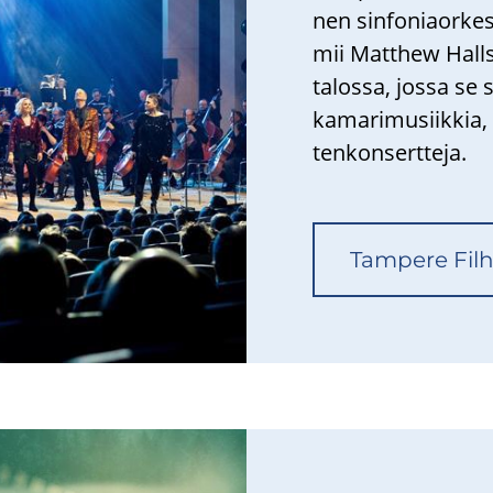
nen sin­fo­niaor­kes­t
mii Matthew Halls.
talossa, jossa se sin
ka­ma­ri­musiik­kia, 
ten­kon­sert­te­ja.
Tam­pe­re Fil­