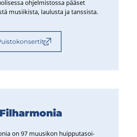
o­li­ses­sa oh­jel­mis­tos­sa pää­set
tä musii­kis­ta, lau­lus­ta ja tans­sis­ta.
is­to­kon­ser­tit
Fil­har­mo­nia
o­nia on 97 muusi­kon huip­pu­ta­soi­