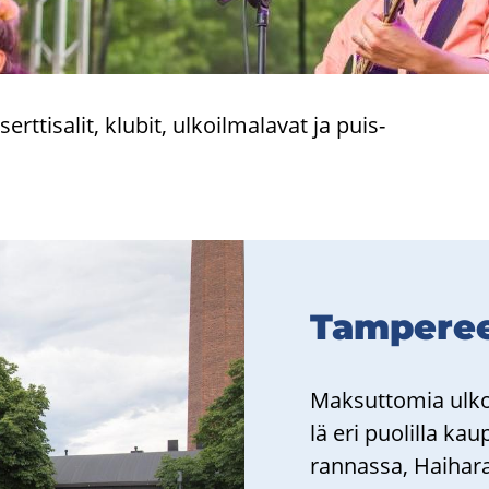
­ti­sa­lit, klu­bit, ul­koil­ma­la­vat ja puis­
Tam­pe­ree
Mak­sut­to­mia ul­koi
lä eri puo­lil­la kau
ran­nas­sa, Hai­ha­ra