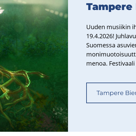
Tam­pe­re 
Uuden musii­kin ih­m
19.4.2026! Juh­la­v
Suo­mes­sa asu­vien 
mo­ni­muo­toi­suut­t
menoa. Fes­ti­vaa­li 
Tam­pe­re Bien