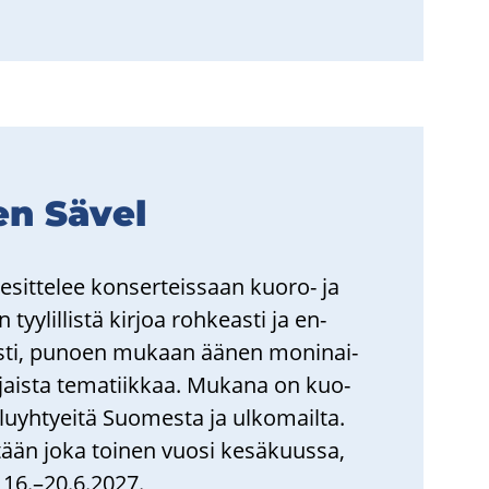
en Sävel
it­te­lee kon­ser­teis­saan kuoro-​ ja
 tyy­lil­lis­tä kir­joa roh­keas­ti ja en­
as­ti, pu­noen mu­kaan äänen mo­ni­nai­
­jais­ta te­ma­tiik­kaa. Mu­ka­na on kuo­
lu­yh­ty­ei­tä Suo­mes­ta ja ul­ko­mail­ta.
­te­tään joka toi­nen vuosi ke­sä­kuus­sa,
n 16.–20.6.2027.