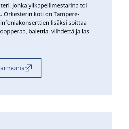
e­ri, jonka yli­ka­pel­li­mes­ta­ri­na toi­
 Or­kes­te­rin koti on Tampere-​
­fo­nia­kon­sert­tien li­säk­si soit­taa
oop­pe­raa, ba­let­tia, viih­det­tä ja las­
har­mo­nia