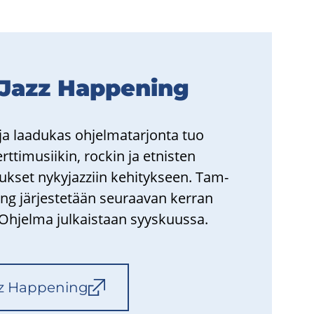
 Jazz Hap­pe­ning
ja laa­du­kas oh­jel­ma­tar­jon­ta tuo
­ti­musii­kin, roc­kin ja et­nis­ten
tuk­set nykyjazziin ke­hi­tyk­seen. Tam­
ng jär­jes­te­tään seu­raa­van ker­ran
h­jel­ma jul­kais­taan syys­kuus­sa.
z Hap­pe­ning