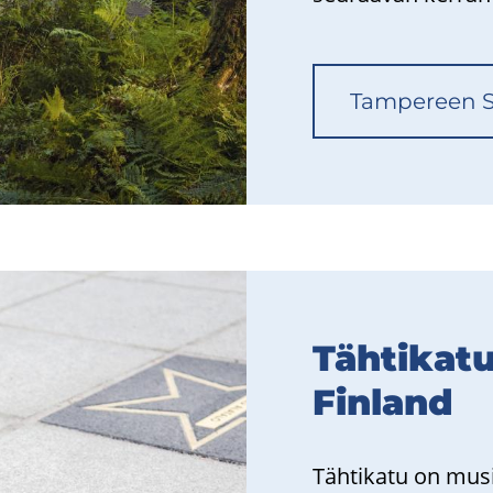
Tam­pe­reen 
Täh­ti­ka
Fin­land
Täh­ti­ka­tu on musiik