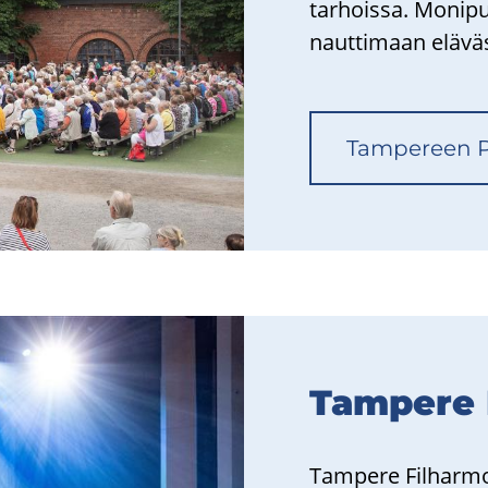
tar­hois­sa. Mo­ni­pu
naut­ti­maan elä­väs­
Tam­pe­reen Pu
Tam­pe­re 
Tam­pe­re Fil­har­m