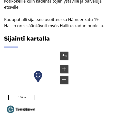
kotikokeille kuin kädentaitojen ystäville ja palveluja
etsiville.
Kauppahalli sijaitsee osoitteessa Hämeenkatu 19.
Halliin on sisäänkäynti myös Hallituskadun puolella.
Si­jain­ti kar­tal­la