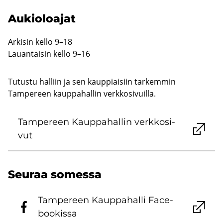
Au­kio­loa­jat
Ar­ki­sin kello 9–18
Lau­an­tai­sin kello 9–16
Tutustu halliin ja sen kauppiaisiin tarkemmin
Tampereen kauppahallin verkkosivuilla.
Tam­pe­reen Kaup­pa­hal­lin verk­ko­si­
vut
Seu­raa so­mes­sa
Tam­pe­reen Kaup­pa­hal­li Face­
boo­kis­sa