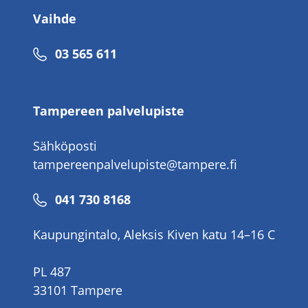
Vaihde
Puhelinnumero
03 565 611
Tampereen palvelupiste
Sähköposti
tampereenpalvelupiste@tampere.fi
Puhelinnumero
041 730 8168
Kaupungintalo, Aleksis Kiven katu 14–16 C
PL 487
33101 Tampere