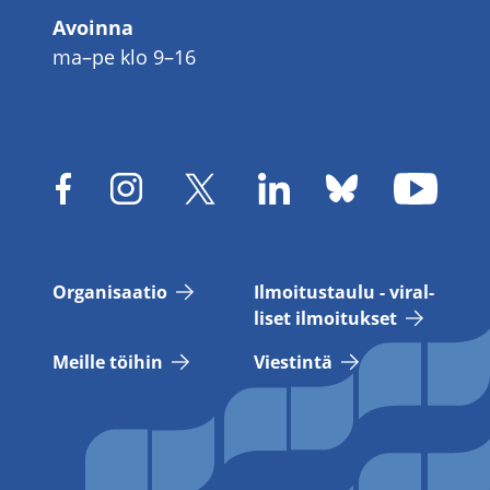
Avoinna
ma–pe klo 9–16
Or­ga­ni­saa­tio
Il­moi­tus­tau­lu - vi­ral­
li­set il­moi­tuk­set
Meil­le töi­hin
Vies­tin­tä