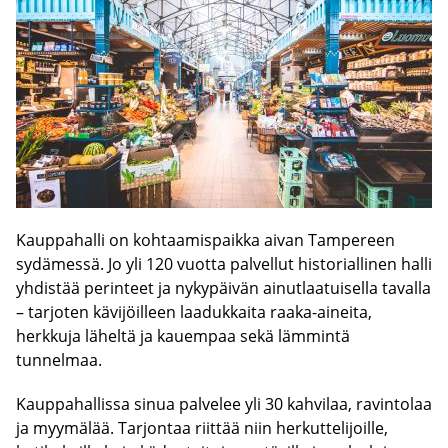
Kauppahalli on kohtaamispaikka aivan Tampereen
sydämessä. Jo yli 120 vuotta palvellut historiallinen halli
yhdistää perinteet ja nykypäivän ainutlaatuisella tavalla
– tarjoten kävijöilleen laadukkaita raaka-aineita,
herkkuja läheltä ja kauempaa sekä lämmintä
tunnelmaa.
Kauppahallissa sinua palvelee yli 30 kahvilaa, ravintolaa
ja myymälää. Tarjontaa riittää niin herkuttelijoille,