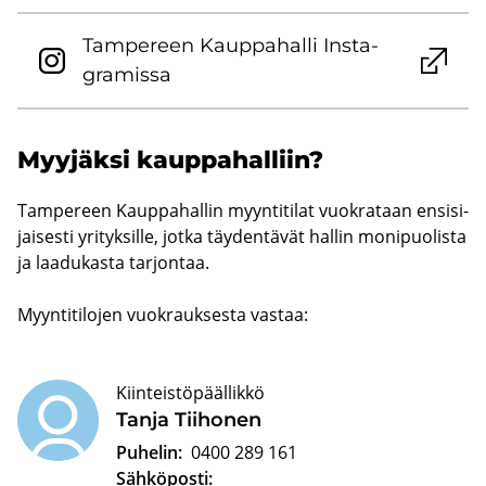
Tam­pe­reen Kaup­pa­hal­li Ins­ta­
gra­mis­sa
Myy­jäk­si kaup­pa­hal­liin?
Tam­pe­reen Kaup­pa­hal­lin myyn­ti­ti­lat vuo­kra­taan en­si­si­
jai­ses­ti yri­tyk­sil­le, jotka täy­den­tä­vät hal­lin mo­ni­puo­lis­ta
ja laa­du­kas­ta tar­jon­taa.
Myyn­ti­ti­lo­jen vuo­krauk­ses­ta vas­taa:
Kiinteistöpäällikkö
Tanja Tii­ho­nen
Puhelin:
0400 289 161
Sähköposti: