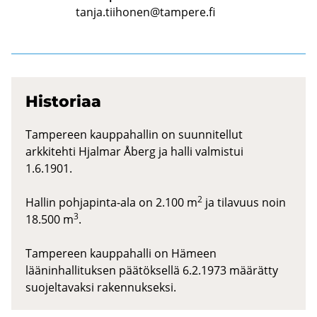
tanja.tiihonen@tampere.fi
His­to­ri­aa
Tampereen kauppahallin on suunnitellut
arkkitehti Hjalmar Åberg ja halli valmistui
1.6.1901.
2
Hallin pohjapinta-ala on 2.100 m
ja tilavuus noin
3
18.500 m
.
Tampereen kauppahalli on Hämeen
lääninhallituksen päätöksellä 6.2.1973 määrätty
suojeltavaksi rakennukseksi.