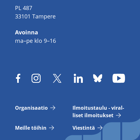
PL 487
33101 Tampere
Avoinna
ma–pe klo 9–16
Or­ga­ni­saa­tio
Il­moi­tus­tau­lu - vi­ral­
li­set il­moi­tuk­set
Meil­le töi­hin
Vies­tin­tä