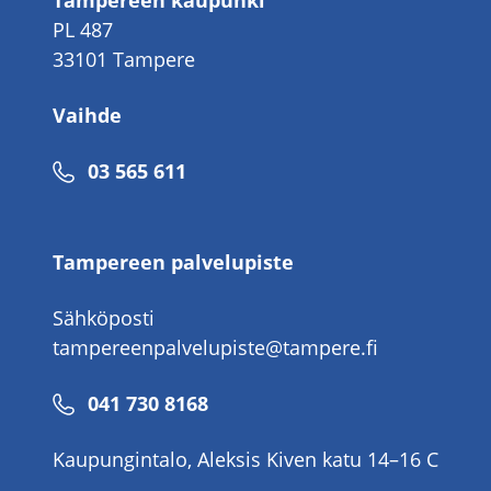
Tampereen kaupunki
PL 487
33101 Tampere
Vaihde
Puhelinnumero
03 565 611
Tampereen palvelupiste
Sähköposti
tampereenpalvelupiste@tampere.fi
Puhelinnumero
041 730 8168
Kaupungintalo, Aleksis Kiven katu 14–16 C