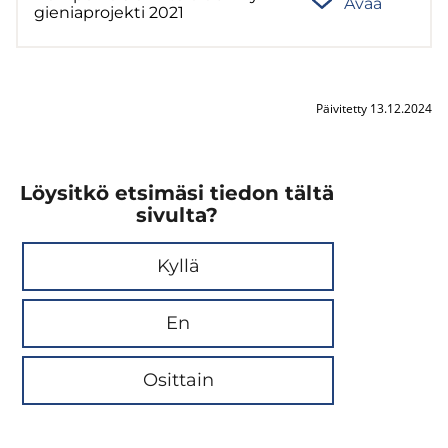
Avaa
gie­nia­pro­jek­ti 2021
Päivitetty 13.12.2024
Löysitkö etsimäsi tiedon tältä
sivulta?
Kyllä
En
Osittain