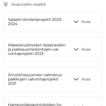
Avaa kaik­ki si­säl­löt
Salaatti-​broileriprojekti 2023-
Avaa
2024
Ma­keis­tuot­tei­den li­sä­ai­nei­den
ja pak­kaus­mer­kin­tö­jen val­
Avaa
von­ta­pro­jek­ti 2023
Smoot­hie­juo­mien val­mis­tus­
paik­ko­jen val­von­ta­pro­jek­ti
Avaa
2021
Ham­pu­ri­lais­ra­vin­to­loi­den hy­