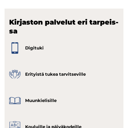
Kir­jas­ton pal­ve­lut eri tar­peis­
sa
Di­gi­tu­ki
Eri­tyis­tä tukea tar­vit­se­vil­le
Muun­kie­li­sil­le
Kou­luil­le ja päi­vä­ko­deil­le