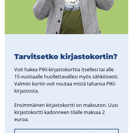
Tar­vit­set­ko kir­jas­to­kor­tin?
Voit hakea PIKI-​kirjastokorttia it­sel­le­si tai alle
15-​vuotiaalle huol­let­ta­val­le­si myös säh­köi­ses­ti.
Val­miin kor­tin voit nou­taa mistä ta­han­sa PIKI-​
kirjastosta.
En­sim­mäi­nen kir­jas­to­kort­ti on mak­su­ton. Uusi
kir­jas­to­kort­ti ka­don­neen ti­lal­le mak­saa 2
euroa.