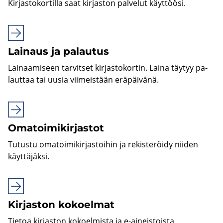
Kir­jas­to­kor­til­la saat kir­jas­ton pal­ve­lut käyt­töö­si.
Lai­naus ja pa­lau­tus
Lai­naa­mi­seen tar­vit­set kir­jas­to­kor­tin. Laina täy­tyy pa­
laut­taa tai uusia vii­meis­tään erä­päi­vä­nä.
Oma­toi­mi­kir­jas­tot
Tu­tus­tu oma­toi­mi­kir­jas­toi­hin ja re­kis­te­röi­dy nii­den
käyt­tä­jäk­si.
Kir­jas­ton ko­koel­mat
Tie­toa kir­jas­ton ko­koel­mis­ta ja e-​aineistoista.