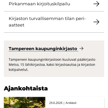
Pir­kan­maan kir­joi­tus­kil­pai­lu
Kir­jas­ton tur­val­li­sem­man tilan pe­ri­
aat­teet
Tam­pe­reen kau­pun­gin­kir­jas­to
Tampereen kaupunginkirjastoon kuuluvat pääkirjasto
Metso, 15 lähikirjastoa, kaksi kirjastoautoa ja kirjaston
kotipalvelut.
Ajan­koh­tais­ta
29.6.2026
| Ar­tik­ke­li