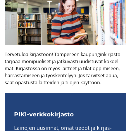
Ter­ve­tu­loa kir­jas­toon! Tam­pe­reen kau­pun­gin­kir­jas­to
tar­jo­aa mo­ni­puo­li­set ja jat­ku­vas­ti uu­dis­tu­vat ko­koel­
mat. Kir­jas­tos­sa on myös lait­teet ja tilat op­pi­mi­seen,
har­ras­ta­mi­seen ja työs­ken­te­lyyn. Jos tar­vit­set apua,
saat opas­tus­ta lait­tei­den ja ti­lo­jen käyt­töön.
PIKI-​verkkokirjasto
Lai­no­jen uusin­nat, omat tie­dot ja kir­jas­