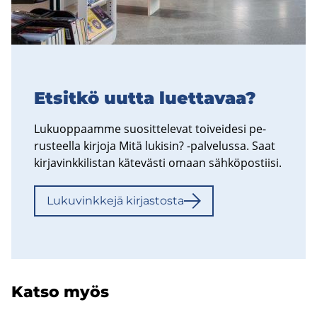
Et­sit­kö uutta luet­ta­vaa?
Lu­kuop­paam­me suo­sit­te­le­vat toi­vei­de­si pe­
rus­teel­la kir­jo­ja Mitä lu­ki­sin? -​palvelussa. Saat
kir­ja­vink­ki­lis­tan kä­te­väs­ti omaan säh­kö­pos­tii­si.
Lu­ku­vink­ke­jä kir­jas­tos­ta
Katso myös