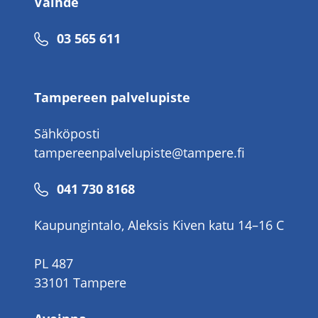
Vaihde
Puhelinnumero
03 565 611
Tampereen palvelupiste
Sähköposti
tampereenpalvelupiste@tampere.fi
Puhelinnumero
041 730 8168
Kaupungintalo, Aleksis Kiven katu 14–16 C
PL 487
33101 Tampere