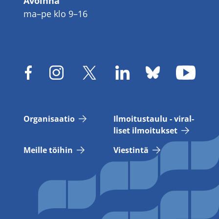
Avoinna
ma–pe klo 9–16
Or­ga­ni­saa­tio
Il­moi­tus­tau­lu - vi­ral­
li­set il­moi­tuk­set
Meil­le töi­hin
Vies­tin­tä