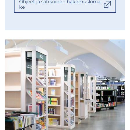
Oh­jeet ja säh­köi­nen ha­ke­mus­lo­ma­
ke