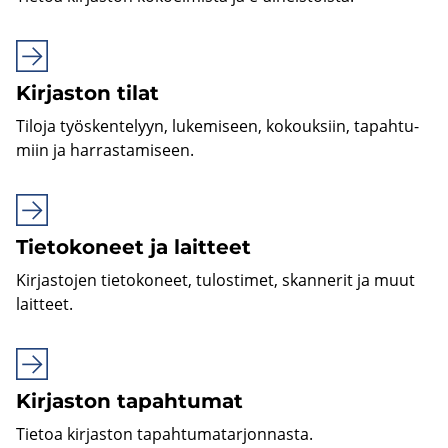
Kir­jas­ton tilat
Ti­lo­ja työs­ken­te­lyyn, lu­ke­mi­seen, ko­kouk­siin, ta­pah­tu­
miin ja har­ras­ta­mi­seen.
Tie­to­ko­neet ja lait­teet
Kir­jas­to­jen tie­to­ko­neet, tu­los­ti­met, skan­ne­rit ja muut
lait­teet.
Kir­jas­ton ta­pah­tu­mat
Tie­toa kir­jas­ton ta­pah­tu­ma­tar­jon­nas­ta.