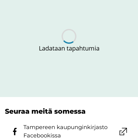
Ladataan tapahtumia
Seu­raa meitä so­mes­sa
Tam­pe­reen kau­pun­gin­kir­jas­to
Face­boo­kis­sa