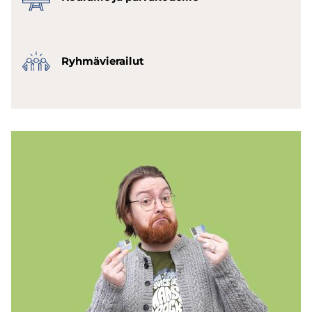
Ryh­mä­vie­rai­lut