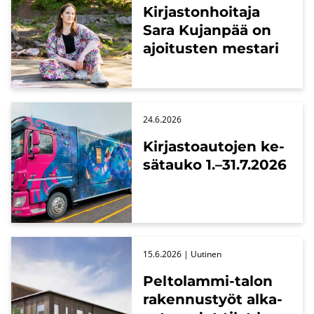
Kir­jas­ton­hoi­ta­ja
Sara Ku­jan­pää on
ajoi­tus­ten mes­ta­ri
24.6.2026
Kir­jas­toau­to­jen ke­
sä­tau­ko 1.–31.7.2026
15.6.2026
| Uu­ti­nen
Peltolammi-​talon
ra­ken­nus­työt al­ka­