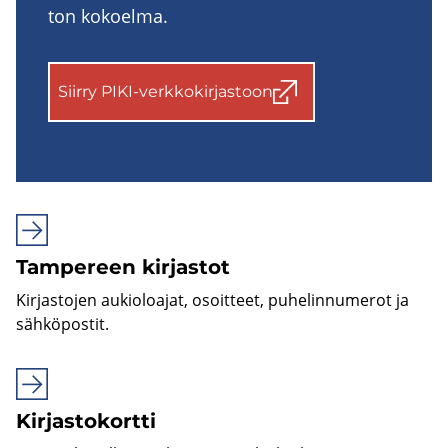
ton ko­koel­ma.
Siir­ry PIKI-​verkkokirjastoon
Tam­pe­reen kir­jas­tot
Kir­jas­to­jen au­kio­loa­jat, osoit­teet, pu­he­lin­nu­me­rot ja
säh­kö­pos­tit.
Kir­jas­to­kort­ti