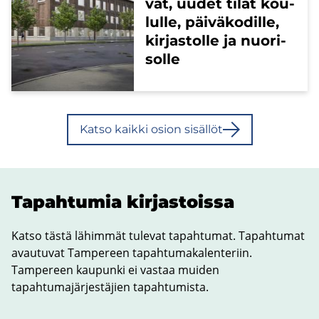
vat, uudet tilat kou­
lul­le, päi­vä­ko­dil­le,
kir­jas­tol­le ja nuo­ri­
sol­le
Katso kaik­ki osion si­säl­löt
Ta­pah­tu­mia kir­jas­tois­sa
Katso tästä lähimmät tulevat tapahtumat. Tapahtumat
avautuvat Tampereen tapahtumakalenteriin.
Tampereen kaupunki ei vastaa muiden
tapahtumajärjestäjien tapahtumista.