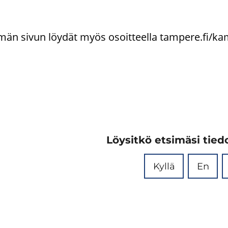
än sivun löy­dät myös osoit­teel­la tam­pe­re.fi/kam
Löysitkö etsimäsi tiedo
Kyllä
En