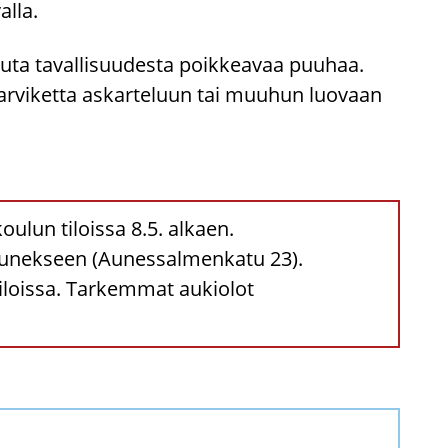
al­la.
uuta ta­val­li­suu­des­ta poik­kea­vaa puu­haa.
ar­vi­ket­ta as­kar­te­luun tai muu­hun luo­vaan
un tiloissa 8.5. alkaen.
Aunekseen (Aunessalmenkatu 23).
loissa. Tarkemmat aukiolot