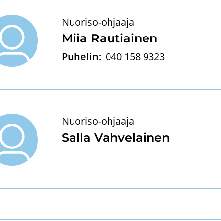
Nuoriso-ohjaaja
Miia Rau­tiai­nen
Puhelin:
040 158 9323
Nuoriso-ohjaaja
Salla Vah­ve­lai­nen