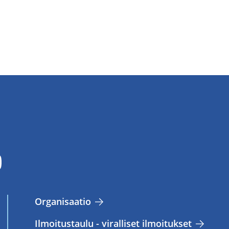
Or­ga­ni­saa­tio
Il­moi­tus­tau­lu - vi­ral­li­set il­moi­tuk­set