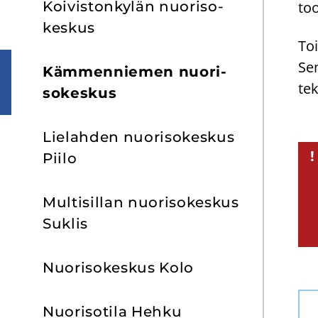
Koi­vis­ton­ky­län nuo­ri­so­
too
kes­kus
Toi
Sen
Käm­men­nie­men nuo­ri­
te­
so­kes­kus
Lie­lah­den nuo­ri­so­kes­kus
!
Piilo
Mul­ti­sil­lan nuo­ri­so­kes­kus
Suklis
Nuo­ri­so­kes­kus Kolo
Nuo­ri­so­ti­la Hehku