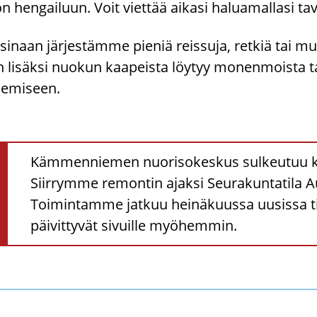
n hen­gai­luun. Voit viet­tää ai­ka­si ha­lua­mal­la­si ta­v
­si­naan jär­jes­täm­me pie­niä reis­su­ja, ret­kiä tai m
 li­säk­si nuo­kun kaa­peis­ta löy­tyy mo­nen­mois­ta t
ke­mi­seen.
Kämmenniemen nuorisokeskus sulkeutuu koul
Siirrymme remontin ajaksi Seurakuntatila 
Toimintamme jatkuu heinäkuussa uusissa ti
päivittyvät sivuille myöhemmin.