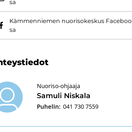
sa
Käm­men­nie­men nuo­ri­so­kes­kus Face­boo­
sa
­teys­tie­dot
Nuoriso-ohjaaja
Sa­mu­li Nis­ka­la
Puhelin:
041 730 7559