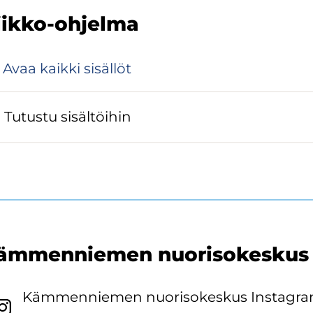
iikko-​ohjelma
Avaa kaik­ki si­säl­löt
Tu­tus­tu si­säl­töi­hin
äm­men­nie­men nuo­ri­so­kes­kus
Käm­men­nie­men nuo­ri­so­kes­kus Ins­ta­gra