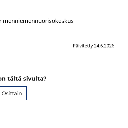
­men­nie­men­nuo­ri­so­kes­kus
Päivitetty 24.6.2026
n tältä sivulta?
Osittain