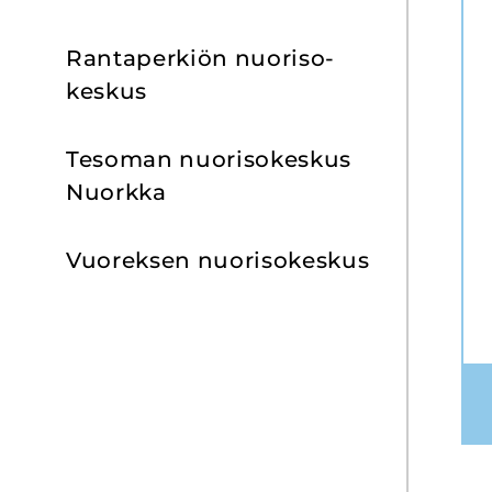
Ran­ta­per­kiön nuo­ri­so­
kes­kus
Te­so­man nuo­ri­so­kes­kus
Nuork­ka
Vuo­rek­sen nuo­ri­so­kes­kus