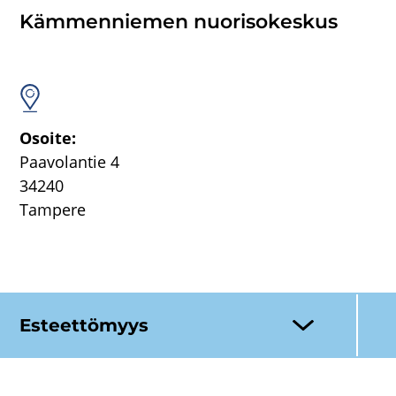
Käm­men­nie­men nuo­ri­so­kes­kus
Osoi­te:
Paa­vo­lan­tie 4
34240
Tam­pe­re
Es­teet­tö­myys