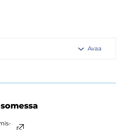
Avaa
 so­mes­sa
­mis­