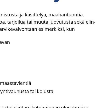
l­mis­tus­ta ja kä­sit­te­lyä, maa­han­tuon­tia,
­toa, tar­joi­lua tai muuta luo­vu­tus­ta sekä elin­
tar­vi­ke­val­von­taan esi­mer­kik­si, kun
aa­van
 maas­ta­vien­tiä
yyn­ti­vau­nus­ta tai ko­jus­ta
ta tai elin­tar­vi­ke­toi­min­nan olo­suh­teis­ta