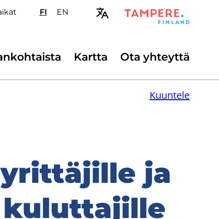
i­kat
FI
Valitse
EN
Select
sivuston
site
kieli:
language:
suomi
English
ssijainen
n­koh­tais­ta
Kart­ta
Ota yh­teyt­tä
ikko
Kuuntele
rit­tä­jil­le ja
u­lut­ta­jil­le