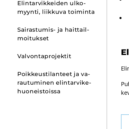
Elin­tar­vik­kei­den ul­ko­
myyn­ti, liik­ku­va toi­min­ta
Sairastumis-​ ja hait­tail­
moi­tuk­set
El
Val­von­ta­pro­jek­tit
Eli
Poik­keus­ti­lan­teet ja va­
rau­tu­mi­nen elin­tar­vi­ke­
Pu­
huo­neis­tois­sa
ke­