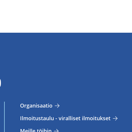
Or­ga­ni­saa­tio
Il­moi­tus­tau­lu - vi­ral­li­set il­moi­tuk­set
Meil­le töi­hin