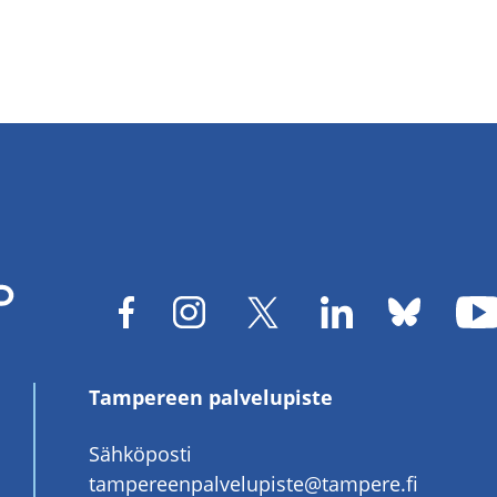
Tampereen palvelupiste
Sähköposti
tampereenpalvelupiste@tampere.fi