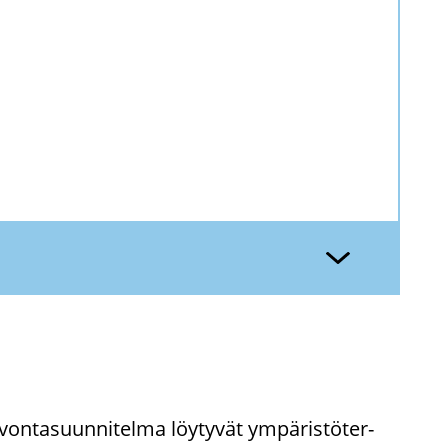
n­ta­suun­ni­tel­ma löy­ty­vät ym­pä­ris­tö­ter­