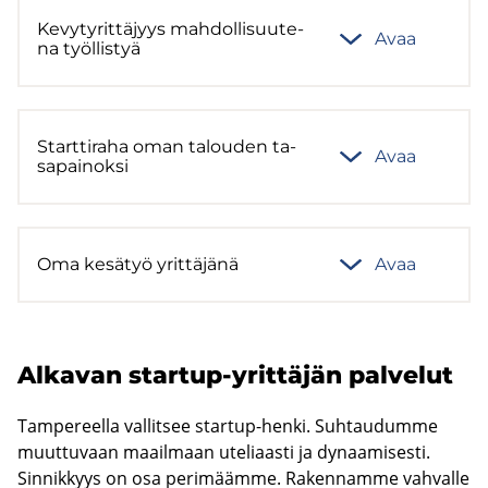
Ke­vy­ty­rit­tä­jyys mah­dol­li­suu­te­
Avaa
na työl­lis­tyä
Start­ti­ra­ha oman ta­lou­den ta­
Avaa
sa­pai­nok­si
Oma ke­sä­työ yrit­tä­jä­nä
Avaa
Al­ka­van startup-​yrittäjän pal­ve­lut
Tampereella vallitsee startup-henki. Suhtaudumme
muuttuvaan maailmaan uteliaasti ja dynaamisesti.
Sinnikkyys on osa perimäämme. Rakennamme vahvalle