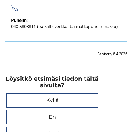
Pu­he­lin:
040 5808811
(paikallisverkko-​ tai mat­ka­pu­he­lin­mak­su)
Päivitetty 8.4.2026
Löysitkö etsimäsi tiedon tältä
sivulta?
Kyllä
En