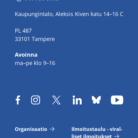
Kaupungintalo, Aleksis Kiven katu 14–16 C
PL 487
33101 Tampere
Avoinna
ma–pe klo 9–16
Or­ga­ni­saa­tio
Il­moi­tus­tau­lu - vi­ral­
li­set il­moi­tuk­set