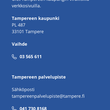
verkkosivuilla.
Tampereen kaupunki
PL 487
33101 Tampere
Vaihde
Puhelinnumero
03 565 611
Tampereen palvelupiste
Sähköposti
tampereenpalvelupiste@tampere.fi
Puhelinnumero
041 730 8168