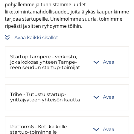
pohjallemme ja tunnistamme uudet
liiketoimintamahdollisuudet, joita älykäs kaupunkimme
tarjoaa startupeille. Unelmoimme suuria, toimimme
ripeästi ja sitten ryhdymme töihin.
Avaa kaik­ki si­säl­löt
Star­tup.Tam­pe­re - ver­kos­to,
joka ko­ko­aa yh­teen Tam­pe­
Avaa
reen seu­dun startup-​toimijat
Tribe - Tu­tus­tu startup-​
Avaa
yrittäjyyteen yh­tei­sön kaut­ta
Plat­form6 - Koti kai­kel­le
Avaa
startup-​toiminnalle