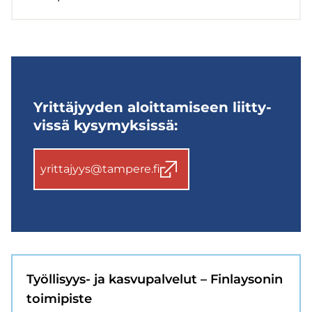
Yrit­tä­jyy­den aloit­ta­mi­seen liit­ty­
vis­sä ky­sy­myk­sis­sä:
yrit­ta­jyys@tam­pe­re.fi
Työllisyys-​ ja kas­vu­pal­ve­lut – Fin­lay­so­nin
toi­mi­pis­te