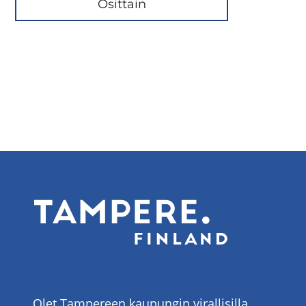
Osittain
Olet Tampereen kaupungin virallisilla