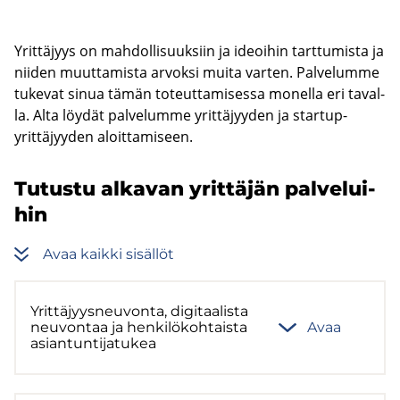
Yrit­tä­jyys on mah­dol­li­suuk­siin ja ideoi­hin tart­tu­mis­ta ja
nii­den muut­ta­mis­ta ar­vok­si muita var­ten. Pal­ve­lum­me
tu­ke­vat sinua tämän to­teut­ta­mi­ses­sa mo­nel­la eri ta­val­
la. Alta löy­dät pal­ve­lum­me yrit­tä­jyy­den ja startup-​
yrittäjyyden aloit­ta­mi­seen.
Tu­tus­tu al­ka­van yrit­tä­jän pal­ve­lui­
hin
Avaa kaik­ki si­säl­löt
Yrit­tä­jyys­neu­von­ta, di­gi­taa­lis­ta
neu­von­taa ja hen­ki­lö­koh­tais­ta
Avaa
asian­tun­ti­ja­tu­kea