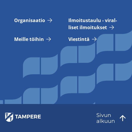
Or­ga­ni­saa­tio
Il­moi­tus­tau­lu - vi­ral­
li­set il­moi­tuk­set
Meil­le töi­hin
Vies­tin­tä
Sivun
al­kuun