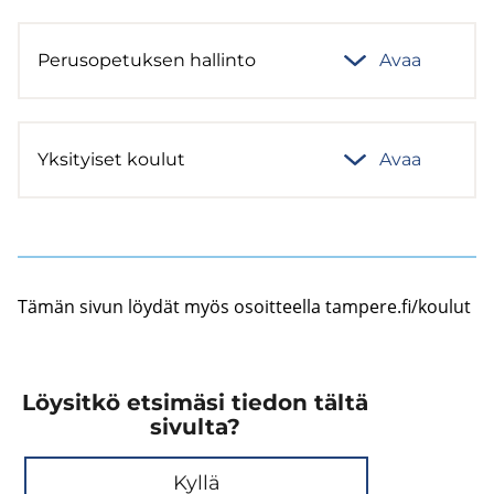
Pe­rus­o­pe­tuk­sen hal­lin­to
Avaa
Yk­si­tyi­set kou­lut
Avaa
Tämän sivun löy­dät myös osoit­teel­la tam­pe­re.fi/kou­lut
Löysitkö etsimäsi tiedon tältä
sivulta?
Kyllä