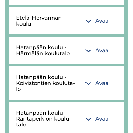
Etelä-​Hervannan
Avaa
koulu
Ha­tan­pään koulu -
Avaa
Här­mä­län kou­lu­ta­lo
Ha­tan­pään koulu -
Koi­vis­ton­tien kou­lu­ta­
Avaa
lo
Ha­tan­pään koulu -
Ran­ta­per­kiön kou­lu­
Avaa
ta­lo