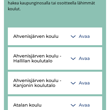
hakea kaupunginosalla tai osoitteella lähimmät
koulut.
Ah­ve­nis­jär­ven koulu
Avaa
Ah­ve­nis­jär­ven koulu -
Avaa
Hal­li­lan kou­lu­ta­lo
Ah­ve­nis­jär­ven koulu -
Avaa
Kan­jo­nin kou­lu­ta­lo
Ata­lan koulu
Avaa