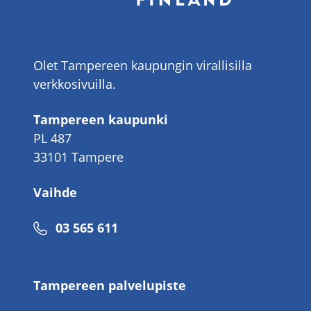
Olet Tampereen kaupungin virallisilla
verkkosivuilla.
Tampereen kaupunki
PL 487
33101 Tampere
Vaihde
Puhelinnumero
03 565 611
Tampereen palvelupiste