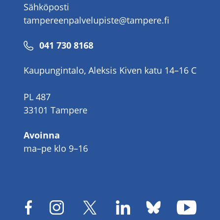
Sähköposti
tampereenpalvelupiste@tampere.fi
Puhelinnumero
041 730 8168
Kaupungintalo, Aleksis Kiven katu 14–16 C
PL 487
33101 Tampere
Avoinna
ma–pe klo 9–16