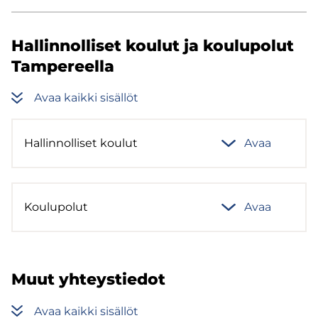
Hal­lin­nol­li­set kou­lut ja kou­lu­po­lut
Tam­pe­reel­la
Avaa kaik­ki si­säl­löt
Hal­lin­nol­li­set kou­lut
Avaa
Kou­lu­po­lut
Avaa
Muut yh­teys­tie­dot
Avaa kaik­ki si­säl­löt