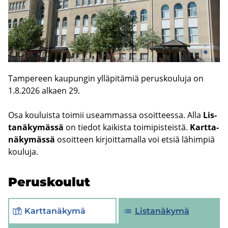
Tam­pe­reen kau­pun­gin yl­lä­pi­tä­miä pe­rus­kou­lu­ja on
1.8.2026 al­kaen 29.
Osa kou­luis­ta toi­mii useam­mas­sa osoit­tees­sa. Alla
Lis­
ta­nä­ky­mäs­sä
on tie­dot kai­kis­ta toi­mi­pis­teis­tä.
Kart­ta­
nä­ky­mäs­sä
osoit­teen kir­joit­ta­mal­la voi etsiä lä­him­piä
kou­lu­ja.
Pe­rus­kou­lut
Karttanäkymä
Listanäkymä