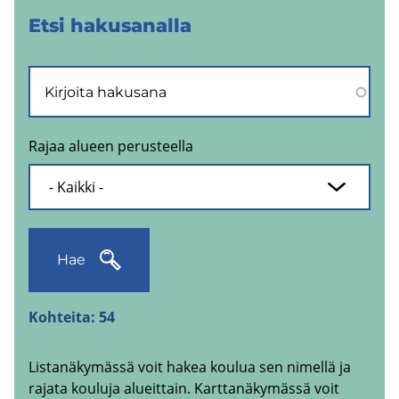
Etsi ha­kusa­nal­la
Rajaa alueen perusteella
Hae
Kohteita:
54
Listanäkymässä voit hakea koulua sen nimellä ja
rajata kouluja alueittain. Karttanäkymässä voit