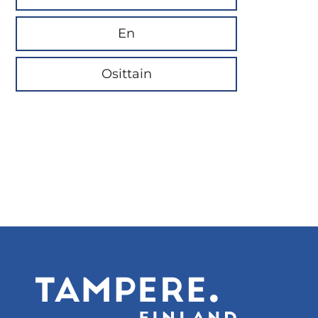
En
Osittain