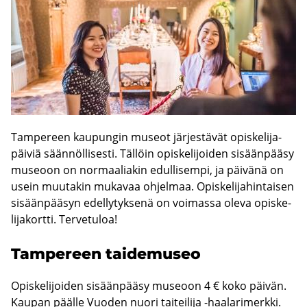
Tam­pe­reen kau­pun­gin museot jär­jes­tä­vät opis­ke­li­ja­
päi­viä sään­nöl­li­ses­ti. Täl­löin opis­ke­li­joi­den si­sään­pää­sy
museoon on nor­maa­lia­kin edul­li­sem­pi, ja päi­vä­nä on
usein muu­ta­kin mu­ka­vaa oh­jel­maa. Opis­ke­li­ja­hin­tai­sen
si­sään­pää­syn edel­ly­tyk­se­nä on voi­mas­sa oleva opis­ke­
li­ja­kort­ti. Ter­ve­tu­loa!
Tam­pe­reen tai­de­museo
Opis­ke­li­joi­den si­sään­pää­sy museoon 4 € koko päi­vän.
Kau­pan pääl­le Vuo­den nuori tai­tei­li­ja -​haalarimerkki.