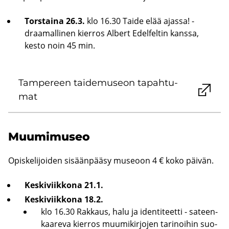
Tors­tai­na 26.3.
klo 16.30 Taide elää ajas­sa! -​
draamallinen kier­ros Al­bert Edel­fel­tin kans­sa,
kesto noin 45 min.
Tam­pe­reen tai­de­museon ta­pah­tu­
mat
Muu­mi­museo
Opis­ke­li­joi­den si­sään­pää­sy museoon 4 € koko päi­vän.
Kes­ki­viik­ko­na 21.1.
Kes­ki­viik­ko­na 18.2.
klo 16.30 Rak­kaus, halu ja iden­ti­teet­ti - sa­teen­
kaa­re­va kier­ros muu­mi­kir­jo­jen ta­ri­noi­hin suo­