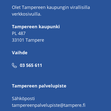
Olet Tampereen kaupungin virallisilla
verkkosivuilla.
Tampereen kaupunki
PL 487
33101 Tampere
Vaihde
Puhelinnumero
03 565 611
Tampereen palvelupiste
Sähköposti
tampereenpalvelupiste@tampere.fi