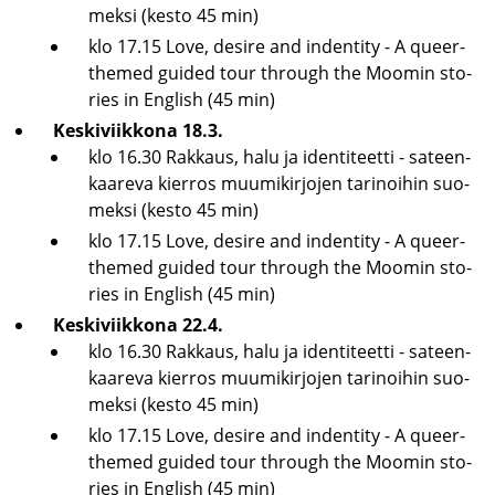
mek­si (kesto 45 min)
klo 17.15 Love, de­si­re and in­den­ti­ty - A queer-​
themed gui­ded tour th­rough the Moo­min sto­
ries in English (45 min)
Kes­ki­viik­ko­na 18.3.
klo 16.30 Rak­kaus, halu ja iden­ti­teet­ti - sa­teen­
kaa­re­va kier­ros muu­mi­kir­jo­jen ta­ri­noi­hin suo­
mek­si (kesto 45 min)
klo 17.15 Love, de­si­re and in­den­ti­ty - A queer-​
themed gui­ded tour th­rough the Moo­min sto­
ries in English (45 min)
Kes­ki­viik­ko­na 22.4.
klo 16.30 Rak­kaus, halu ja iden­ti­teet­ti - sa­teen­
kaa­re­va kier­ros muu­mi­kir­jo­jen ta­ri­noi­hin suo­
mek­si (kesto 45 min)
klo 17.15 Love, de­si­re and in­den­ti­ty - A queer-​
themed gui­ded tour th­rough the Moo­min sto­
ries in English (45 min)