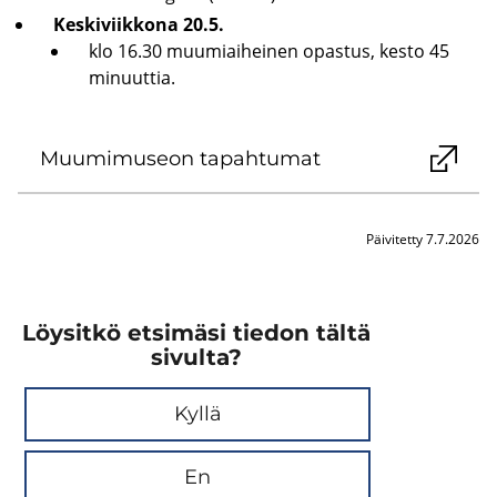
Kes­ki­viik­ko­na 20.5.
klo 16.30 muu­miai­hei­nen opas­tus, kesto 45
mi­nuut­tia.
Muu­mi­museon ta­pah­tu­mat
Päivitetty 7.7.2026
Löysitkö etsimäsi tiedon tältä
sivulta?
Kyllä
En