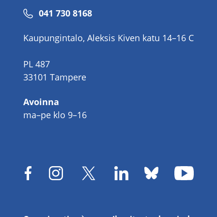
Puhelinnumero
041 730 8168
Kaupungintalo, Aleksis Kiven katu 14–16 C
PL 487
33101 Tampere
Avoinna
ma–pe klo 9–16