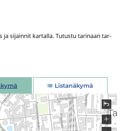
ja si­jain­nit kar­tal­la. Tu­tus­tu ta­ri­naan tar­
äkymä
Listanäkymä