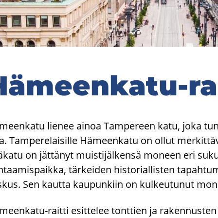
Hämeenkatu-​rai
meen­ka­tu lie­nee ainoa Tam­pe­reen katu, joka tun­n
­la. Tam­pe­re­lai­sil­le Hä­meen­ka­tu on ollut mer­kit­tä­
­ka­tu on jät­tä­nyt muis­ti­jäl­ken­sä mo­neen eri su­
­taa­mis­paik­ka, tär­kei­den his­to­rial­lis­ten ta­pah
­kus. Sen kaut­ta kau­pun­kiin on kul­keu­tu­nut mo­nen­l
eenkatu-​raitti esit­te­lee tont­tien ja ra­ken­nus­ten h