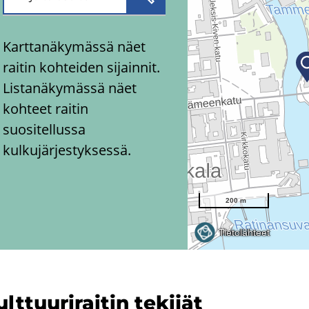
Karttanäkymässä näet
raitin kohteiden sijainnit.
Listanäkymässä näet
kohteet raitin
suositellussa
kulkujärjestyksessä.
lt­tuu­ri­rai­tin te­ki­jät