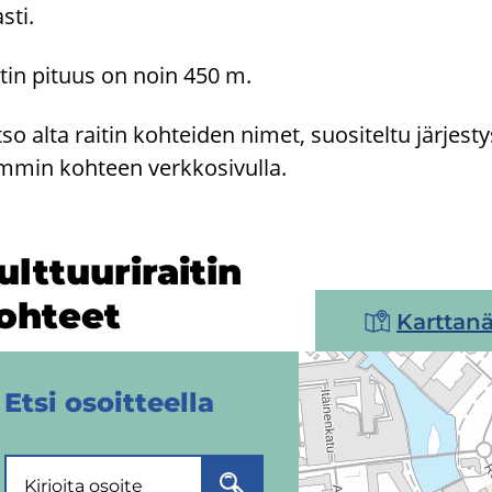
asti.
­tin pi­tuus on noin 450 m.
so alta rai­tin koh­tei­den nimet, suo­si­tel­tu jär­jes­tys 
­min koh­teen verk­ko­si­vul­la.
lt­tuu­ri­rai­tin
oh­teet
Karttan
Etsi osoit­teel­la