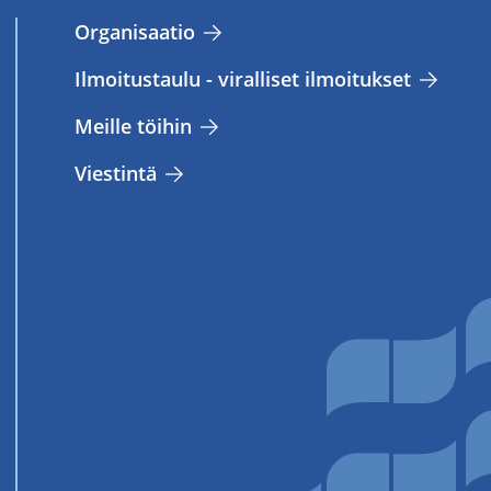
Or­ga­ni­saa­tio
Il­moi­tus­tau­lu - vi­ral­li­set il­moi­tuk­set
Meil­le töi­hin
Vies­tin­tä