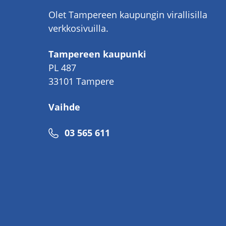
Olet Tampereen kaupungin virallisilla
verkkosivuilla.
Tampereen kaupunki
PL 487
33101 Tampere
Vaihde
Puhelinnumero
03 565 611