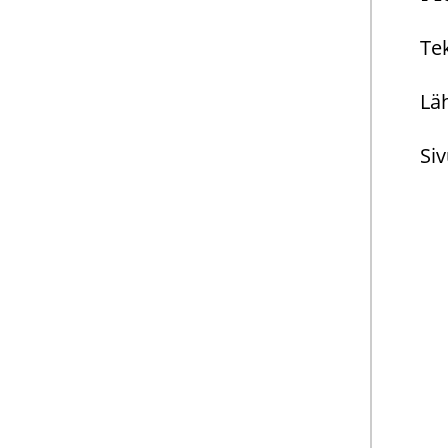
Tek
Läh
Siv