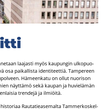
tti
e­taan laa­jas­ti myös kau­pun­gin ul­ko­puo­
vä osa pai­kal­lis­ta iden­ti­teet­tiä. Tam­pe­reen
ku­pol­veen. Hä­meen­ka­tu on ollut nuo­ri­son
­tu­mien näyt­tä­mö sekä kau­pan ja hu­vie­lä­män
ai­sia tren­de­jä ja il­miöi­tä.
is­to­ri­aa Rau­ta­tie­a­se­mal­ta Tam­mer­kos­kel­