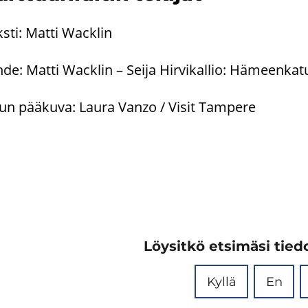
s­ti: Matti Wacklin
de: Matti Wacklin – Seija Hir­vi­kal­lio: Hä­meen­ka
un pää­ku­va: Laura Vanzo / Visit Tam­pe­re
Löysitkö etsimäsi tiedo
Kyllä
En