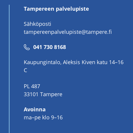
Tampereen palvelupiste
Sähköposti
tampereenpalvelupiste@tampere.fi
Puhelinnumero
041 730 8168
Kaupungintalo, Aleksis Kiven katu 14–16
C
PL 487
33101 Tampere
Avoinna
ma–pe klo 9–16