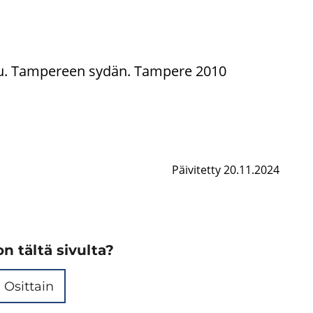
­tu. Tam­pe­reen sydän. Tam­pe­re 2010
Päivitetty 20.11.2024
n tältä sivulta?
Osittain