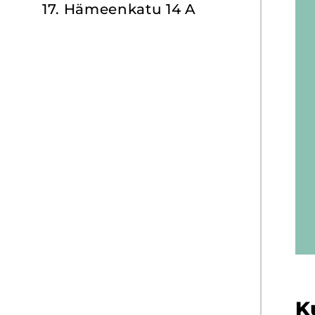
17. Hä­meen­ka­tu 14 A
Ku